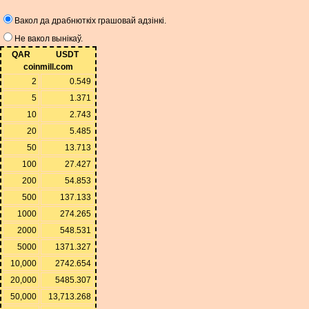
Вакол да драбнюткіх грашовай адзінкі.
Не вакол вынікаў.
QAR
USDT
coinmill.com
2
0.549
5
1.371
10
2.743
20
5.485
50
13.713
100
27.427
200
54.853
500
137.133
1000
274.265
2000
548.531
5000
1371.327
10,000
2742.654
20,000
5485.307
50,000
13,713.268