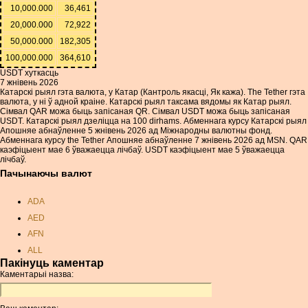
10,000.000
36,461
20,000.000
72,922
50,000.000
182,305
100,000.000
364,610
USDT хуткасць
7 жнівень 2026
Катарскі рыял гэта валюта, у Катар (Кантроль якасці, Як кажа). The Tether гэта
валюта, у ні ў адной краіне. Катарскі рыял таксама вядомы як Катар рыял.
Сімвал QAR можа быць запісаная QR. Сімвал USDT можа быць запісаная
USDT. Катарскі рыял дзеліцца на 100 dirhams. Абменнага курсу Катарскі рыял
Апошняе абнаўленне 5 жнівень 2026 ад Міжнародны валютны фонд.
Абменнага курсу the Tether Апошняе абнаўленне 7 жнівень 2026 ад MSN. QAR
каэфіцыент мае 6 ўважаецца лічбаў. USDT каэфіцыент мае 5 ўважаецца
лічбаў.
Пачынаючы валют
ADA
AED
AFN
ALL
Пакінуць каментар
AMD
Каментарыі назва:
ANC
ANG