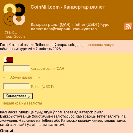
CoinMill.com - Канвертар валют
Катарскі рыял (QAR) і Tether (USDT) Курс
валют пераўтварэнні калькулятар
Увайсці
праз Google
Гэта Катарскі рыял і Tether пераўтваральнік
да цяперашняга часу
з
абменнымі курсамі з 7 жнівень 2026.
Катарскі рыял (QAR)
<== Абмен валют ==>
Tether (USDT)
Іншыя краіны і валюты
Калі ласка, увядзіце суму, якую ў полі злева ад Катарскі рыял.
Выкарыстоўвайце &quot;абмен валют&quot;, каб зрабіць Tether валюты па
змаўчанні. Націсніце на Tethers або Катарскіх рыалаў канвертаваць паміж
гэтай валютай і ўсімі іншымі валютамі.
Опцыі