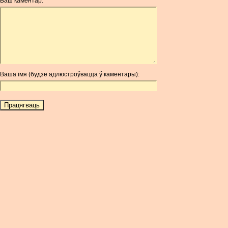
Ваш каментар:
AOA
ARDR
ARG
ARS
AUD
AUR
Ваша імя (будзе адлюстроўвацца ў каментары):
AWG
AZN
BAM
BBD
BCH
BCN
BDT
BET
BGN
BHD
BIF
BLC
BMD