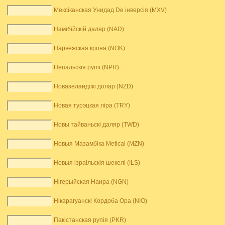
Мексіканская Унидад De інверсія (MXV)
Намібійскій даляр (NAD)
Нарвежская крона (NOK)
Непальскія рупіі (NPR)
Новазеландскі долар (NZD)
Новая турэцкая ліра (TRY)
Новы тайваньскі даляр (TWD)
Новыя Мазамбіка Metical (MZN)
Новыя ізраільскія шекелі (ILS)
Нігерыйская Наира (NGN)
Нікарагуанскі Кордоба Ора (NIO)
Пакістанская рупія (PKR)