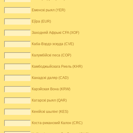
Еменскі рыял (YER)
Еўра (EUR)
Заходняй Афрыкі CFA (XOF)
Каба-Вэрдэ эскуда (CVE)
Калумбійскі песа (COP)
Камбоджыйскага Риель (KHR)
Канадскі даляр (CAD)
Карэйская Вона (KRW)
Катарскі рыял (QAR)
Кенійскі шылінг (KES)
Коста-риканский Калон (CRC)