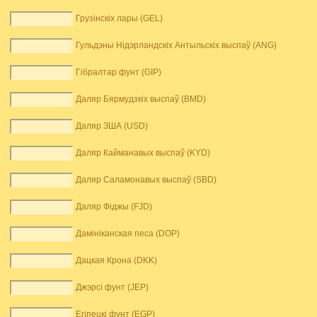
Грузінскіх лары (GEL)
Гульдэны Нідэрландскіх Антыльскіх выспаў (ANG)
Гібралтар фунт (GIP)
Даляр Бярмудзкіх выспаў (BMD)
Даляр ЗША (USD)
Даляр Кайманавых выспаў (KYD)
Даляр Саламонавых выспаў (SBD)
Даляр Фіджы (FJD)
Дамініканская песа (DOP)
Дацкая Крона (DKK)
Джэрсі фунт (JEP)
Егіпецкі фунт (EGP)