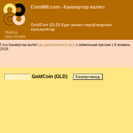
CoinMill.com - Канвертар валют
GoldCoin (GLD) Курс валют пераўтварэнні
калькулятар
Увайсці
праз Google
Гэта Канвертар валют
да цяперашняга часу
з абменнымі курсамі з 8 жнівень
2026.
GoldCoin (GLD)