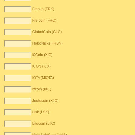
Franko (FRK)
Freicoin (FRC)
GlobalCoin (GLC)
HoboNickel (HBN)
I0Coin (XIC)
ICON (ICX)
IOTA (MIOTA)
Ixcoin (IXC)
Joulecoin (XJO)
Lisk (LSK)
Litecoin (LTC)