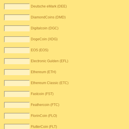
Deutsche eMark (DEE)
DiamondCoins (DMD)
Digitalcoin (DGC)
DogeCoin (XDG)
EOS (EOS)
Electronic Gulden (EFL)
Ethereum (ETH)
Ethereum Classic (ETC)
Fastcoin (FST)
Feathercoin (FTC)
FlorinCoin (FLO)
FlutterCoin (FLT)