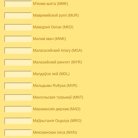
М'янма кьята (MMK)
Маврикийской рупіі (MUR)
Македоніі Denar (MKD)
Малаві квач (MWK)
Малагасийский Ariary (MGA)
Малазийский ринггит (MYR)
Малдаўскі лей (MDL)
Мальдывы Rufiyaa (MVR)
Мангольская тугрыкаў (MNT)
Мараканскія дирхам (MAD)
Маўрытанія Ouguiya (MRO)
Мексіканскае песа (MXN)