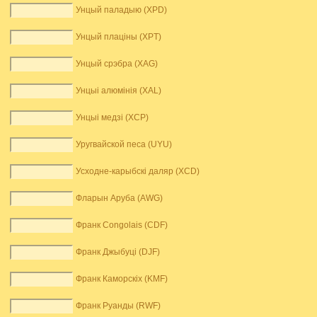
Унцый паладыю (XPD)
Унцый плаціны (XPT)
Унцый срэбра (XAG)
Унцыі алюмінія (XAL)
Унцыі медзі (XCP)
Уругвайской песа (UYU)
Усходне-карыбскі даляр (XCD)
Фларын Аруба (AWG)
Франк Congolais (CDF)
Франк Джыбуці (DJF)
Франк Каморскіх (KMF)
Франк Руанды (RWF)