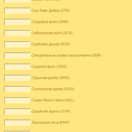
Сан-Томе Дабра (STD)
Саудаўскі рыял (SAR)
Сейшэльскія рупіі (SCR)
Сербская дынар (RSD)
Спецыяльныя правы запазычання (SDR)
Суданскі фунт (SDG)
Сурынам даляр (SRD)
Сынгапурскі даляр (SGD)
Сьера-Леонэ Леонэ (SLL)
Сірыйскія фунты (SYP)
Тагальская песа (PHP)