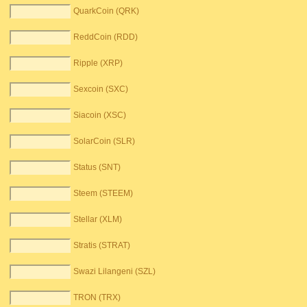
QuarkCoin (QRK)
ReddCoin (RDD)
Ripple (XRP)
Sexcoin (SXC)
Siacoin (XSC)
SolarCoin (SLR)
Status (SNT)
Steem (STEEM)
Stellar (XLM)
Stratis (STRAT)
Swazi Lilangeni (SZL)
TRON (TRX)