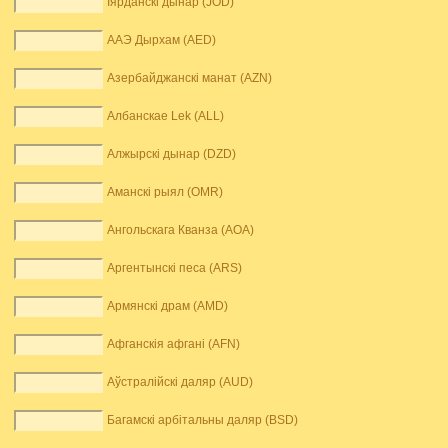
Іярданскі дынар (JOD)
ААЭ Дырхам (AED)
Азербайджанскі манат (AZN)
Албанскае Lek (ALL)
Алжырскі дынар (DZD)
Аманскі рыял (OMR)
Ангольскага Кванза (AOA)
Аргентынскі песа (ARS)
Армянскі драм (AMD)
Афганскія афгані (AFN)
Аўстралійскі даляр (AUD)
Багамскі арбітальны даляр (BSD)