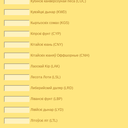
Кубінскі канверсоўнай песа (CUC)
Кувэйцкі дынар (KWD)
Кыргызскіх сомах (KGS)
Кіпрскі фунт (CYP)
Кітайскі юань (CNY)
Кітайскіх юаняў Оффшорные (CNH)
Лаоскай Kip (LAK)
Лесота Лоти (LSL)
Либерийский даляр (LRD)
Ліванскі фунт (LBP)
Лівійскі дынар (LYD)
Літоўскі літ (LTL)