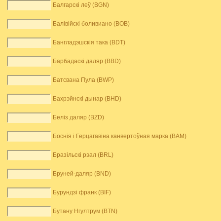
Балгарскі леў (BGN)
Балівійскі боливиано (BOB)
Бангладэшскія така (BDT)
Барбадаскі даляр (BBD)
Батсвана Пула (BWP)
Бахрэйнскі дынар (BHD)
Беліз даляр (BZD)
Боснія і Герцагавіна канвертоўная марка (BAM)
Бразільскі рэал (BRL)
Бруней-даляр (BND)
Бурундзі франк (BIF)
Бутану Нгултрум (BTN)