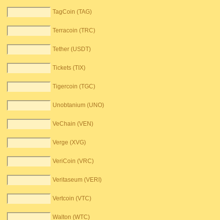
TagCoin (TAG)
Terracoin (TRC)
Tether (USDT)
Tickets (TIX)
Tigercoin (TGC)
Unobtanium (UNO)
VeChain (VEN)
Verge (XVG)
VeriCoin (VRC)
Veritaseum (VERI)
Vertcoin (VTC)
Walton (WTC)