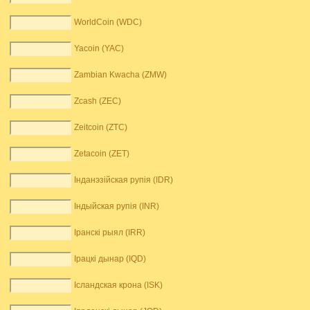
WorldCoin (WDC)
Yacoin (YAC)
Zambian Kwacha (ZMW)
Zcash (ZEC)
Zeitcoin (ZTC)
Zetacoin (ZET)
Інданэзійская рупія (IDR)
Індыйская рупія (INR)
Іранскі рыял (IRR)
Ірацкі дынар (IQD)
Ісландская крона (ISK)