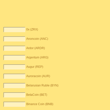
0x (ZRX)
Anoncoin (ANC)
Ardor (ARDR)
Argentum (ARG)
Augur (REP)
Auroracoin (AUR)
Belarusian Ruble (BYN)
BetaCoin (BET)
Binance Coin (BNB)