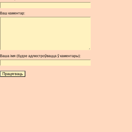
Ваш каментар:
Ваша імя (будзе адлюстроўвацца ў каментары):