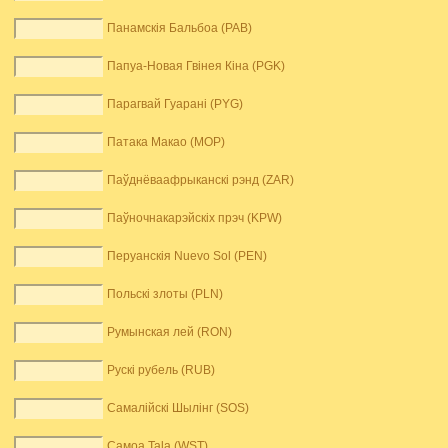
Панамскія Бальбоа (PAB)
Папуа-Новая Гвінея Кіна (PGK)
Парагвай Гуарані (PYG)
Патака Макао (MOP)
Паўднёваафрыканскі рэнд (ZAR)
Паўночнакарэйскіх прэч (KPW)
Перуанскія Nuevo Sol (PEN)
Польскі злоты (PLN)
Румынская лей (RON)
Рускі рубель (RUB)
Самалійскі Шылінг (SOS)
Самоа Tala (WST)