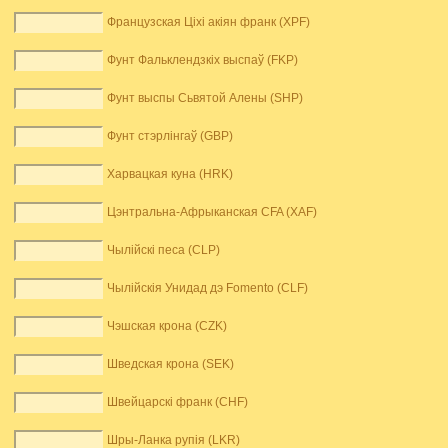
Французская Ціхі акіян франк (XPF)
Фунт Фальклендзкіх выспаў (FKP)
Фунт выспы Сьвятой Алены (SHP)
Фунт стэрлінгаў (GBP)
Харвацкая куна (HRK)
Цэнтральна-Афрыканская CFA (XAF)
Чылійскі песа (CLP)
Чылійскія Унидад дэ Fomento (CLF)
Чэшская крона (CZK)
Шведская крона (SEK)
Швейцарскі франк (CHF)
Шры-Ланка рупія (LKR)