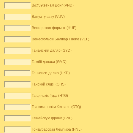
В&#39;етнам Донг (VND)
Вануату вату (VUV)
Венгерская форынт (HUF)
Венесуэльскі Балівар Fuerte (VEF)
Гайанский даляр (GYD)
Гамбіі даласи (GMD)
Ганконскі даляр (HKD)
Ганской сядзі (GHS)
Гаіцянскіх Гурд (HTG)
Гватэмальскім Кетсаль (GTQ)
Гвінейскую франк (GNF)
Гондурасский Лемпира (HNL)