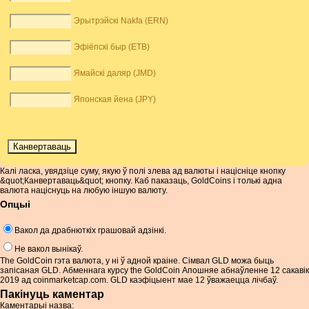
Эрытрэйскі Nakfa (ERN)
Эфіёпскі быр (ETB)
Ямайскі даляр (JMD)
Японская йена (JPY)
Калі ласка, увядзіце суму, якую ў полі злева ад валюты і націсніце кнопку
&quot;Канвертаваць&quot; кнопку. Каб паказаць, GoldCoins і толькі адна
валюта націснуць на любую іншую валюту.
Опцыі
Вакол да драбнюткіх грашовай адзінкі.
Не вакол вынікаў.
The GoldCoin гэта валюта, у ні ў адной краіне. Сімвал GLD можа быць
запісаная GLD. Абменнага курсу the GoldCoin Апошняе абнаўленне 12 сакавік
2019 ад coinmarketcap.com. GLD каэфіцыент мае 12 ўважаецца лічбаў.
Пакінуць каментар
Каментарыі назва: