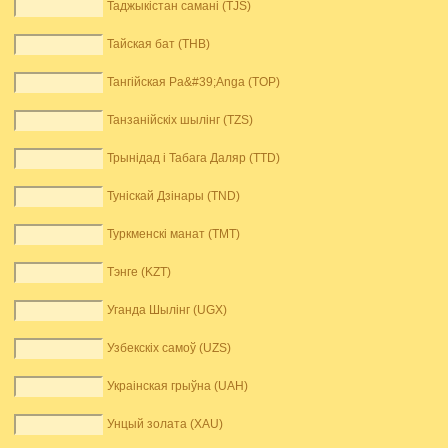
Таджыкістан самані (TJS)
Тайская бат (THB)
Тангійская Pa&#39;Anga (TOP)
Танзанійскіх шылінг (TZS)
Трынідад і Табага Даляр (TTD)
Туніскай Дзінары (TND)
Туркменскі манат (TMT)
Тэнге (KZT)
Уганда Шылінг (UGX)
Узбекскіх самоў (UZS)
Украінская грыўна (UAH)
Унцый золата (XAU)