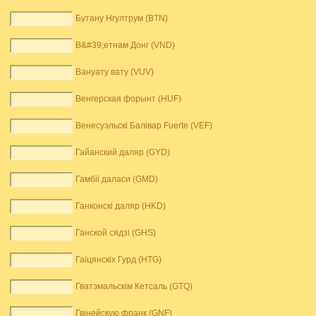
Бутану Нгултрум (BTN)
В&#39;етнам Донг (VND)
Вануату вату (VUV)
Венгерская форынт (HUF)
Венесуэльскі Балівар Fuerte (VEF)
Гайанский даляр (GYD)
Гамбіі даласи (GMD)
Ганконскі даляр (HKD)
Ганской сядзі (GHS)
Гаіцянскіх Гурд (HTG)
Гватэмальскім Кетсаль (GTQ)
Гвінейскую франк (GNF)