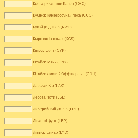
Коста-риканский Калон (CRC)
Кубінскі канверсоўнай песа (CUC)
Кувэйцкі дынар (KWD)
Кыргызскіх сомах (KGS)
Кіпрскі фунт (CYP)
Кітайскі юань (CNY)
Кітайскіх юаняў Оффшорные (CNH)
Лаоскай Kip (LAK)
Лесота Лоти (LSL)
Либерийский даляр (LRD)
Ліванскі фунт (LBP)
Лівійскі дынар (LYD)