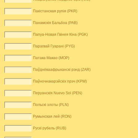
Пакістанская рупія (PKR)
Панамскія Бальбоа (PAB)
Папуа-Новая Гвінея Кіна (PGK)
Парагвай Гуарані (PYG)
Патака Макао (MOP)
Паўднёваафрыканскі рэнд (ZAR)
Паўночнакарэйскіх прэч (KPW)
Перуанскія Nuevo Sol (PEN)
Польскі злоты (PLN)
Румынская лей (RON)
Рускі рубель (RUB)