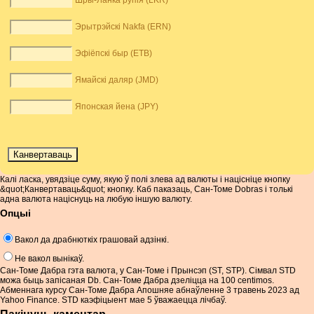
Шры-Ланка рупія (LKR)
Эрытрэйскі Nakfa (ERN)
Эфіёпскі быр (ETB)
Ямайскі даляр (JMD)
Японская йена (JPY)
Калі ласка, увядзіце суму, якую ў полі злева ад валюты і націсніце кнопку
&quot;Канвертаваць&quot; кнопку. Каб паказаць, Сан-Томе Dobras і толькі
адна валюта націснуць на любую іншую валюту.
Опцыі
Вакол да драбнюткіх грашовай адзінкі.
Не вакол вынікаў.
Сан-Томе Дабра гэта валюта, у Сан-Томе і Прынсэп (ST, STP). Сімвал STD
можа быць запісаная Db. Сан-Томе Дабра дзеліцца на 100 centimos.
Абменнага курсу Сан-Томе Дабра Апошняе абнаўленне 3 травень 2023 ад
Yahoo Finance. STD каэфіцыент мае 5 ўважаецца лічбаў.