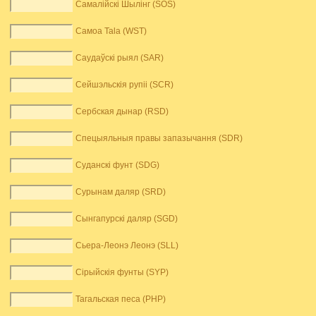
Самалійскі Шылінг (SOS)
Самоа Tala (WST)
Саудаўскі рыял (SAR)
Сейшэльскія рупіі (SCR)
Сербская дынар (RSD)
Спецыяльныя правы запазычання (SDR)
Суданскі фунт (SDG)
Сурынам даляр (SRD)
Сынгапурскі даляр (SGD)
Сьера-Леонэ Леонэ (SLL)
Сірыйскія фунты (SYP)
Тагальская песа (PHP)