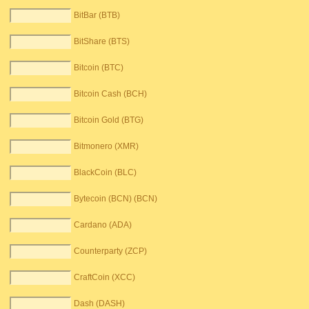
BitBar (BTB)
BitShare (BTS)
Bitcoin (BTC)
Bitcoin Cash (BCH)
Bitcoin Gold (BTG)
Bitmonero (XMR)
BlackCoin (BLC)
Bytecoin (BCN) (BCN)
Cardano (ADA)
Counterparty (ZCP)
CraftCoin (XCC)
Dash (DASH)