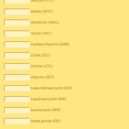
Vertcoin (VTC)
Walton (WTC)
WorldCoin (WDC)
Yacoin (YAC)
Zambian Kwacha (ZMW)
Zcash (ZEC)
Zeitcoin (ZTC)
Zetacoin (ZET)
Інданэзійская рупія (IDR)
Індыйская рупія (INR)
Іранскі рыял (IRR)
Ірацкі дынар (IQD)