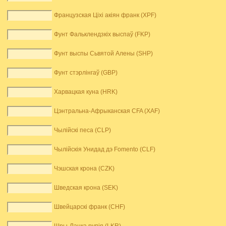
Французская Ціхі акіян франк (XPF)
Фунт Фальклендзкіх выспаў (FKP)
Фунт выспы Сьвятой Алены (SHP)
Фунт стэрлінгаў (GBP)
Харвацкая куна (HRK)
Цэнтральна-Афрыканская CFA (XAF)
Чылійскі песа (CLP)
Чылійскія Унидад дэ Fomento (CLF)
Чэшская крона (CZK)
Шведская крона (SEK)
Швейцарскі франк (CHF)