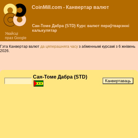
CoinMill.com - Канвертар валют
Сан-Томе Дабра (STD) Курс валют пераўтварэнні
калькулятар
Увайсці
праз Google
Гэта Канвертар валют
да цяперашняга часу
з абменнымі курсамі з 6 жнівень
2026.
Сан-Томе Дабра (STD)