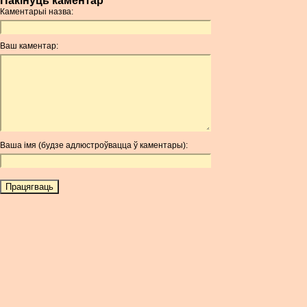
Пакінуць каментар
Каментарыі назва:
Ваш каментар:
Ваша імя (будзе адлюстроўвацца ў каментары):