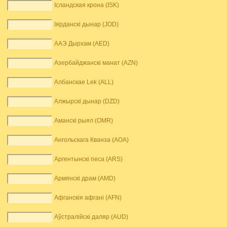
Ісландская крона (ISK)
Іярданскі дынар (JOD)
ААЭ Дырхам (AED)
Азербайджанскі манат (AZN)
Албанскае Lek (ALL)
Алжырскі дынар (DZD)
Аманскі рыял (OMR)
Ангольскага Кванза (AOA)
Аргентынскі песа (ARS)
Армянскі драм (AMD)
Афганскія афгані (AFN)
Аўстралійскі даляр (AUD)