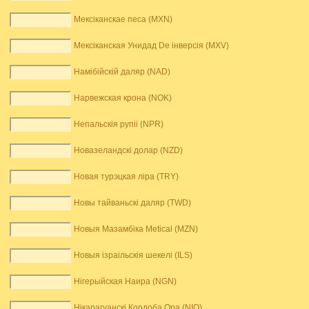
Мексіканскае песа (MXN)
Мексіканская Унидад De інверсія (MXV)
Намібійскій даляр (NAD)
Нарвежская крона (NOK)
Непальскія рупіі (NPR)
Новазеландскі долар (NZD)
Новая турэцкая ліра (TRY)
Новы тайваньскі даляр (TWD)
Новыя Мазамбіка Metical (MZN)
Новыя ізраільскія шекелі (ILS)
Нігерыйская Наира (NGN)
Нікарагуанскі Кордоба Ора (NIO)