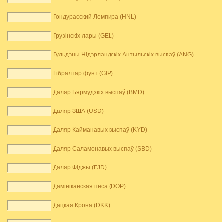
Гондурасский Лемпира (HNL)
Грузінскіх лары (GEL)
Гульдэны Нідэрландскіх Антыльскіх выспаў (ANG)
Гібралтар фунт (GIP)
Даляр Бярмудзкіх выспаў (BMD)
Даляр ЗША (USD)
Даляр Кайманавых выспаў (KYD)
Даляр Саламонавых выспаў (SBD)
Даляр Фіджы (FJD)
Дамініканская песа (DOP)
Дацкая Крона (DKK)