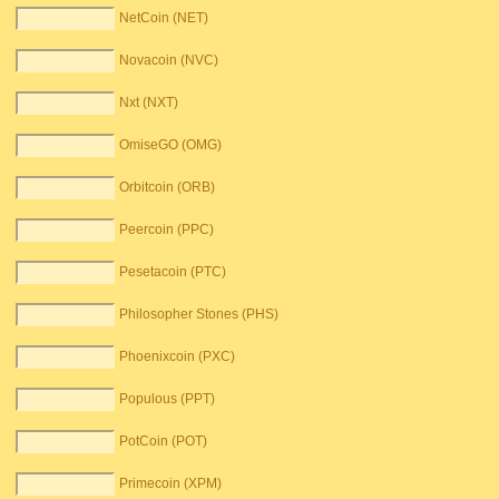
NetCoin (NET)
Novacoin (NVC)
Nxt (NXT)
OmiseGO (OMG)
Orbitcoin (ORB)
Peercoin (PPC)
Pesetacoin (PTC)
Philosopher Stones (PHS)
Phoenixcoin (PXC)
Populous (PPT)
PotCoin (POT)
Primecoin (XPM)