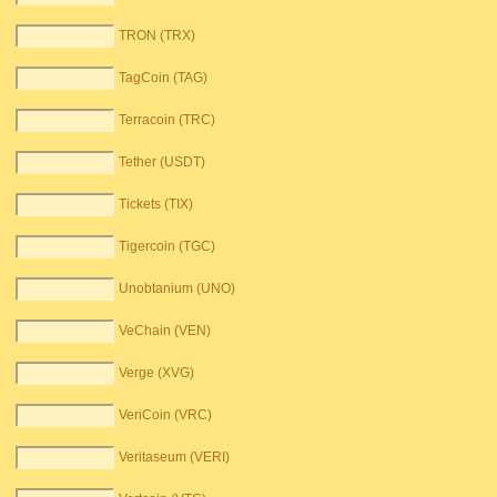
TRON (TRX)
TagCoin (TAG)
Terracoin (TRC)
Tether (USDT)
Tickets (TIX)
Tigercoin (TGC)
Unobtanium (UNO)
VeChain (VEN)
Verge (XVG)
VeriCoin (VRC)
Veritaseum (VERI)