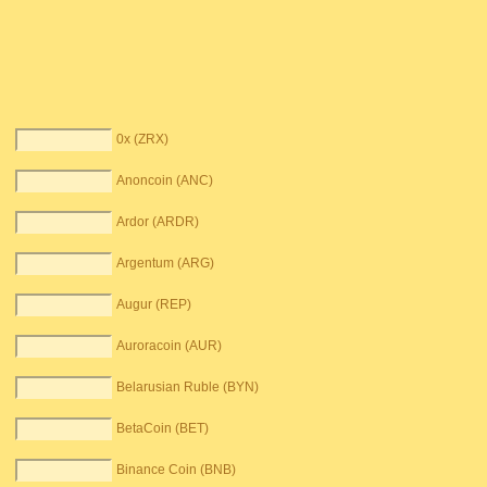
0x (ZRX)
Anoncoin (ANC)
Ardor (ARDR)
Argentum (ARG)
Augur (REP)
Auroracoin (AUR)
Belarusian Ruble (BYN)
BetaCoin (BET)
Binance Coin (BNB)