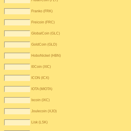
FlutterCoin (FLT)
Franko (FRK)
Freicoin (FRC)
GlobalCoin (GLC)
GoldCoin (GLD)
HoboNickel (HBN)
I0Coin (XIC)
ICON (ICX)
IOTA (MIOTA)
Ixcoin (IXC)
Joulecoin (XJO)
Lisk (LSK)