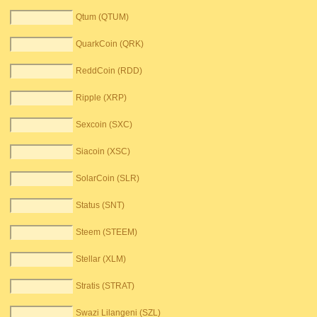
Qtum (QTUM)
QuarkCoin (QRK)
ReddCoin (RDD)
Ripple (XRP)
Sexcoin (SXC)
Siacoin (XSC)
SolarCoin (SLR)
Status (SNT)
Steem (STEEM)
Stellar (XLM)
Stratis (STRAT)
Swazi Lilangeni (SZL)