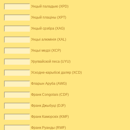
Унцый паладыю (XPD)
Унцый плаціны (XPT)
Унцый срэбра (XAG)
Унцыі алюмінія (XAL)
Унцыі медзі (XCP)
Уругвайской песа (UYU)
Усходне-карыбскі даляр (XCD)
Фларын Аруба (AWG)
Франк Congolais (CDF)
Франк Джыбуці (DJF)
Франк Каморскіх (KMF)
Франк Руанды (RWF)