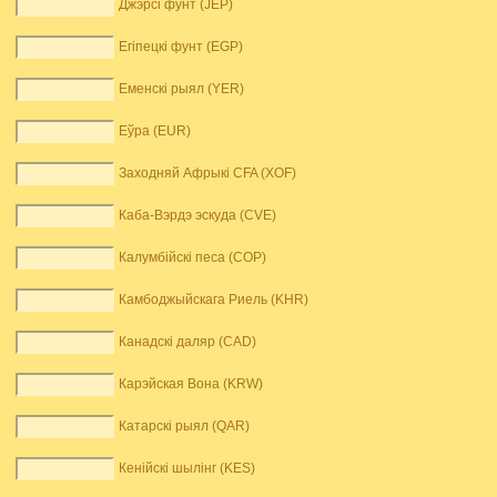
Джэрсі фунт (JEP)
Егіпецкі фунт (EGP)
Еменскі рыял (YER)
Еўра (EUR)
Заходняй Афрыкі CFA (XOF)
Каба-Вэрдэ эскуда (CVE)
Калумбійскі песа (COP)
Камбоджыйскага Риель (KHR)
Канадскі даляр (CAD)
Карэйская Вона (KRW)
Катарскі рыял (QAR)
Кенійскі шылінг (KES)