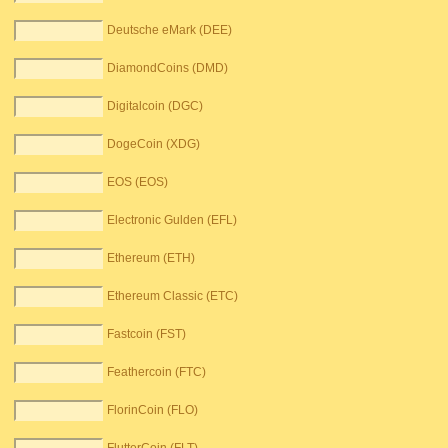
Deutsche eMark (DEE)
DiamondCoins (DMD)
Digitalcoin (DGC)
DogeCoin (XDG)
EOS (EOS)
Electronic Gulden (EFL)
Ethereum (ETH)
Ethereum Classic (ETC)
Fastcoin (FST)
Feathercoin (FTC)
FlorinCoin (FLO)