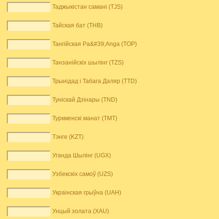
Таджыкістан самані (TJS)
Тайская бат (THB)
Тангійская Pa&#39;Anga (TOP)
Танзанійскіх шылінг (TZS)
Трынідад і Табага Даляр (TTD)
Туніскай Дзінары (TND)
Туркменскі манат (TMT)
Тэнге (KZT)
Уганда Шылінг (UGX)
Узбекскіх самоў (UZS)
Украінская грыўна (UAH)
Унцый золата (XAU)