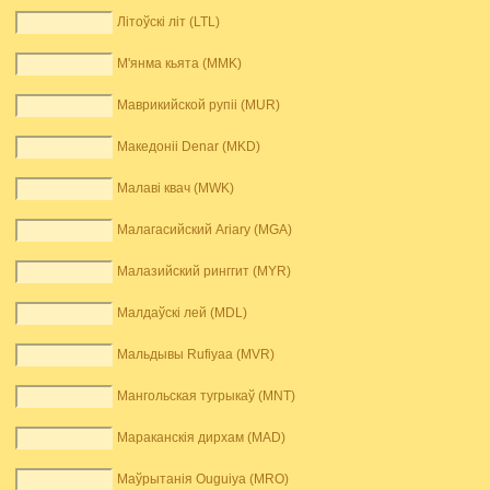
Літоўскі літ (LTL)
М'янма кьята (MMK)
Маврикийской рупіі (MUR)
Македоніі Denar (MKD)
Малаві квач (MWK)
Малагасийский Ariary (MGA)
Малазийский ринггит (MYR)
Малдаўскі лей (MDL)
Мальдывы Rufiyaa (MVR)
Мангольская тугрыкаў (MNT)
Мараканскія дирхам (MAD)
Маўрытанія Ouguiya (MRO)