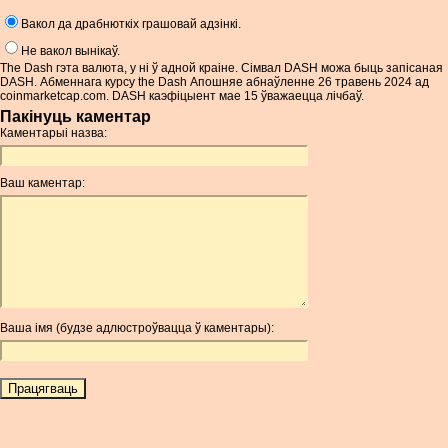
Вакол да драбнюткіх грашовай адзінкі.
Не вакол вынікаў.
The Dash гэта валюта, у ні ў адной краіне. Сімвал DASH можа быць запісаная
DASH. Абменнага курсу the Dash Апошняе абнаўленне 26 травень 2024 ад
coinmarketcap.com. DASH каэфіцыент мае 15 ўважаецца лічбаў.
Пакінуць каментар
Каментарыі назва:
Ваш каментар:
Ваша імя (будзе адлюстроўвацца ў каментары):