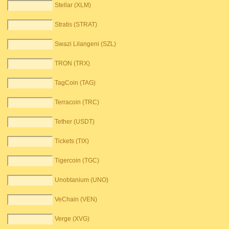
Stellar (XLM)
Stratis (STRAT)
Swazi Lilangeni (SZL)
TRON (TRX)
TagCoin (TAG)
Terracoin (TRC)
Tether (USDT)
Tickets (TIX)
Tigercoin (TGC)
Unobtanium (UNO)
VeChain (VEN)
Verge (XVG)