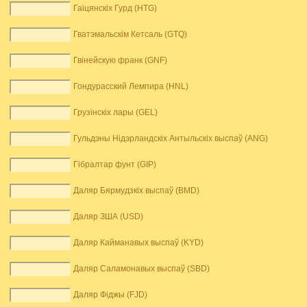
Гаіцянскіх Гурд (HTG)
Гватэмальскім Кетсаль (GTQ)
Гвінейскую франк (GNF)
Гондурасский Лемпира (HNL)
Грузінскіх лары (GEL)
Гульдэны Нідэрландскіх Антыльскіх выспаў (ANG)
Гібралтар фунт (GIP)
Даляр Бярмудзкіх выспаў (BMD)
Даляр ЗША (USD)
Даляр Кайманавых выспаў (KYD)
Даляр Саламонавых выспаў (SBD)
Даляр Фіджы (FJD)