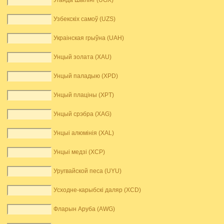
Уганда Шылінг (UGX)
Узбекскіх самоў (UZS)
Украінская грыўна (UAH)
Унцый золата (XAU)
Унцый паладыю (XPD)
Унцый плаціны (XPT)
Унцый срэбра (XAG)
Унцыі алюмінія (XAL)
Унцыі медзі (XCP)
Уругвайской песа (UYU)
Усходне-карыбскі даляр (XCD)
Фларын Аруба (AWG)