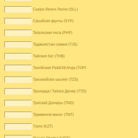
Сьера-Леонэ Леонэ (SLL)
Сірыйскія фунты (SYP)
Тагальская песа (PHP)
Таджыкістан самані (TJS)
Тайская бат (THB)
Тангійская Pa&#39;Anga (TOP)
Танзанійскіх шылінг (TZS)
Трынідад і Табага Даляр (TTD)
Туніскай Дзінары (TND)
Туркменскі манат (TMT)
Тэнге (KZT)