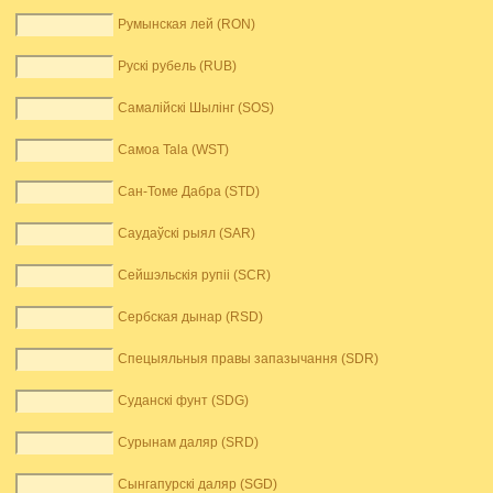
Румынская лей (RON)
Рускі рубель (RUB)
Самалійскі Шылінг (SOS)
Самоа Tala (WST)
Сан-Томе Дабра (STD)
Саудаўскі рыял (SAR)
Сейшэльскія рупіі (SCR)
Сербская дынар (RSD)
Спецыяльныя правы запазычання (SDR)
Суданскі фунт (SDG)
Сурынам даляр (SRD)
Сынгапурскі даляр (SGD)