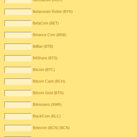
Auroracoin (AUR)
Belarusian Ruble (BYN)
BetaCoin (BET)
Binance Coin (BNB)
BitBar (BTB)
BitShare (BTS)
Bitcoin (BTC)
Bitcoin Cash (BCH)
Bitcoin Gold (BTG)
Bitmonero (XMR)
BlackCoin (BLC)
Bytecoin (BCN) (BCN)