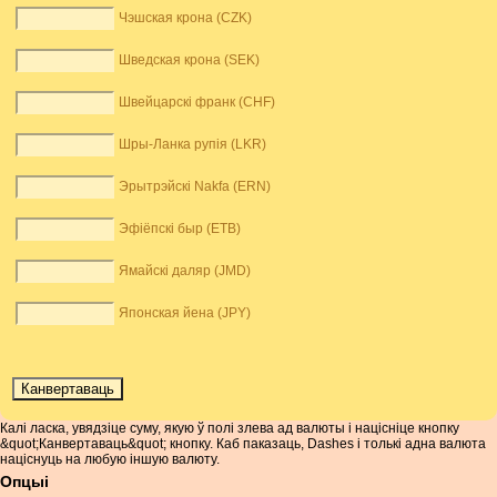
Чэшская крона (CZK)
Шведская крона (SEK)
Швейцарскі франк (CHF)
Шры-Ланка рупія (LKR)
Эрытрэйскі Nakfa (ERN)
Эфіёпскі быр (ETB)
Ямайскі даляр (JMD)
Японская йена (JPY)
Калі ласка, увядзіце суму, якую ў полі злева ад валюты і націсніце кнопку
&quot;Канвертаваць&quot; кнопку. Каб паказаць, Dashes і толькі адна валюта
націснуць на любую іншую валюту.
Опцыі