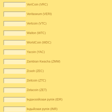
VeriCoin (VRC)
Veritaseum (VERI)
Vertcoin (VTC)
Walton (WTC)
WorldCoin (WDC)
Yacoin (YAC)
Zambian Kwacha (ZMW)
Zcash (ZEC)
Zeitcoin (ZTC)
Zetacoin (ZET)
Інданэзійская рупія (IDR)
Індыйская рупія (INR)