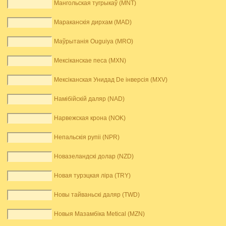
Мангольская тугрыкаў (MNT)
Мараканскія дирхам (MAD)
Маўрытанія Ouguiya (MRO)
Мексіканскае песа (MXN)
Мексіканская Унидад De інверсія (MXV)
Намібійскій даляр (NAD)
Нарвежская крона (NOK)
Непальскія рупіі (NPR)
Новазеландскі долар (NZD)
Новая турэцкая ліра (TRY)
Новы тайваньскі даляр (TWD)
Новыя Мазамбіка Metical (MZN)