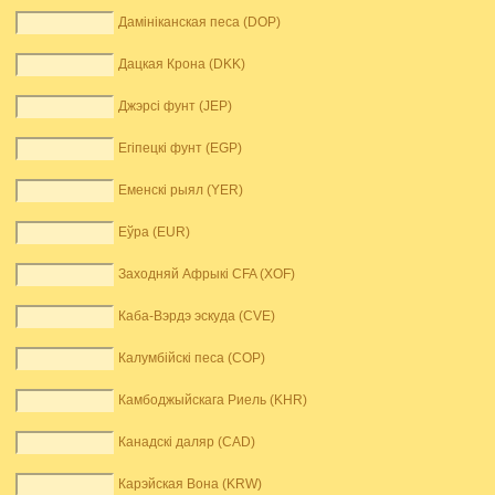
Дамініканская песа (DOP)
Дацкая Крона (DKK)
Джэрсі фунт (JEP)
Егіпецкі фунт (EGP)
Еменскі рыял (YER)
Еўра (EUR)
Заходняй Афрыкі CFA (XOF)
Каба-Вэрдэ эскуда (CVE)
Калумбійскі песа (COP)
Камбоджыйскага Риель (KHR)
Канадскі даляр (CAD)
Карэйская Вона (KRW)