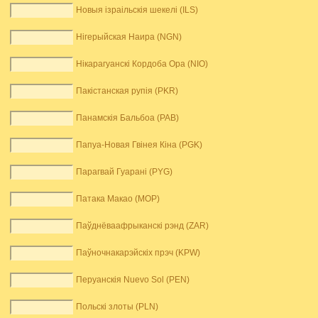
Новыя ізраільскія шекелі (ILS)
Нігерыйская Наира (NGN)
Нікарагуанскі Кордоба Ора (NIO)
Пакістанская рупія (PKR)
Панамскія Бальбоа (PAB)
Папуа-Новая Гвінея Кіна (PGK)
Парагвай Гуарані (PYG)
Патака Макао (MOP)
Паўднёваафрыканскі рэнд (ZAR)
Паўночнакарэйскіх прэч (KPW)
Перуанскія Nuevo Sol (PEN)
Польскі злоты (PLN)