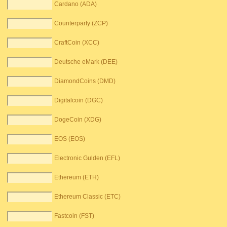
Cardano (ADA)
Counterparty (ZCP)
CraftCoin (XCC)
Deutsche eMark (DEE)
DiamondCoins (DMD)
Digitalcoin (DGC)
DogeCoin (XDG)
EOS (EOS)
Electronic Gulden (EFL)
Ethereum (ETH)
Ethereum Classic (ETC)
Fastcoin (FST)