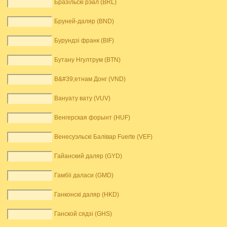
Бразільскі рэал (BRL)
Бруней-даляр (BND)
Бурундзі франк (BIF)
Бутану Нгултрум (BTN)
В&#39;етнам Донг (VND)
Вануату вату (VUV)
Венгерская форынт (HUF)
Венесуэльскі Балівар Fuerte (VEF)
Гайанский даляр (GYD)
Гамбіі даласи (GMD)
Ганконскі даляр (HKD)
Ганской сядзі (GHS)