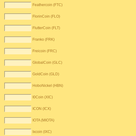
Feathercoin (FTC)
FlorinCoin (FLO)
FlutterCoin (FLT)
Franko (FRK)
Freicoin (FRC)
GlobalCoin (GLC)
GoldCoin (GLD)
HoboNickel (HBN)
I0Coin (XIC)
ICON (ICX)
IOTA (MIOTA)
Ixcoin (IXC)