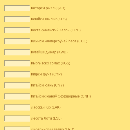
Катарскі рыял (QAR)
Кенійскі шылінг (KES)
Коста-риканский Калон (CRC)
Кубінскі канверсоўнай песа (CUC)
Кувэйцкі дынар (KWD)
Кыргызскіх сомах (KGS)
Кіпрскі фунт (CYP)
Кітайскі юань (CNY)
Кітайскіх юаняў Оффшорные (CNH)
Лаоскай Kip (LAK)
Лесота Лоти (LSL)
Либерийский даляр (LRD)