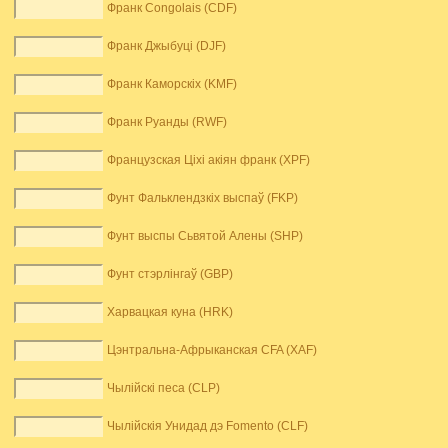
Франк Congolais (CDF)
Франк Джыбуці (DJF)
Франк Каморскіх (KMF)
Франк Руанды (RWF)
Французская Ціхі акіян франк (XPF)
Фунт Фальклендзкіх выспаў (FKP)
Фунт выспы Сьвятой Алены (SHP)
Фунт стэрлінгаў (GBP)
Харвацкая куна (HRK)
Цэнтральна-Афрыканская CFA (XAF)
Чылійскі песа (CLP)
Чылійскія Унидад дэ Fomento (CLF)