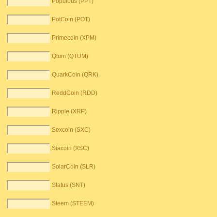
Populous (PPT)
PotCoin (POT)
Primecoin (XPM)
Qtum (QTUM)
QuarkCoin (QRK)
ReddCoin (RDD)
Ripple (XRP)
Sexcoin (SXC)
Siacoin (XSC)
SolarCoin (SLR)
Status (SNT)
Steem (STEEM)