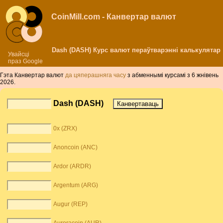
CoinMill.com - Канвертар валют
Dash (DASH) Курс валют пераўтварэнні калькулятар
Увайсці
праз Google
Гэта Канвертар валют
да цяперашняга часу
з абменнымі курсамі з 6 жнівень
2026.
Dash (DASH)
0x (ZRX)
Anoncoin (ANC)
Ardor (ARDR)
Argentum (ARG)
Augur (REP)