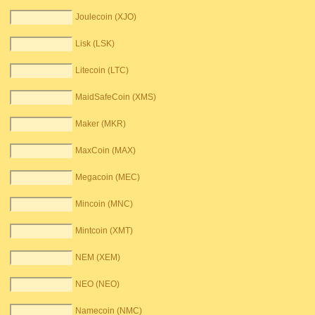
Joulecoin (XJO)
Lisk (LSK)
Litecoin (LTC)
MaidSafeCoin (XMS)
Maker (MKR)
MaxCoin (MAX)
Megacoin (MEC)
Mincoin (MNC)
Mintcoin (XMT)
NEM (XEM)
NEO (NEO)
Namecoin (NMC)