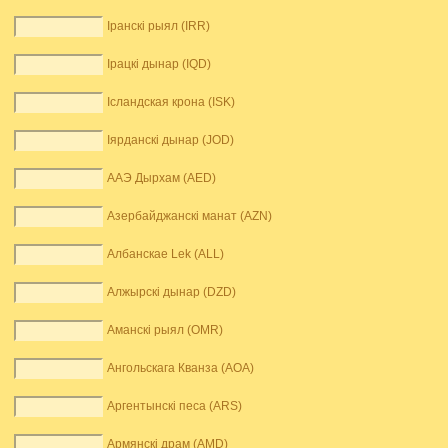
Іранскі рыял (IRR)
Ірацкі дынар (IQD)
Ісландская крона (ISK)
Іярданскі дынар (JOD)
ААЭ Дырхам (AED)
Азербайджанскі манат (AZN)
Албанскае Lek (ALL)
Алжырскі дынар (DZD)
Аманскі рыял (OMR)
Ангольскага Кванза (AOA)
Аргентынскі песа (ARS)
Армянскі драм (AMD)