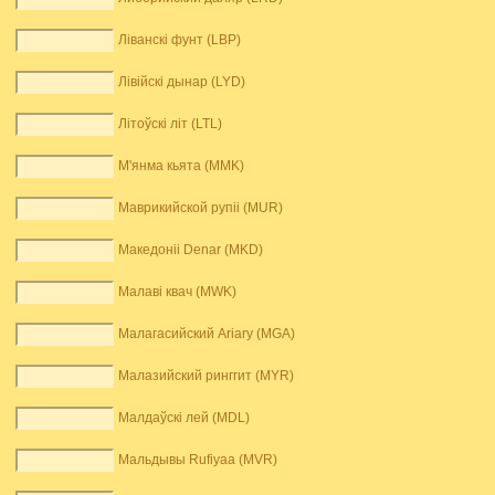
Ліванскі фунт (LBP)
Лівійскі дынар (LYD)
Літоўскі літ (LTL)
М'янма кьята (MMK)
Маврикийской рупіі (MUR)
Македоніі Denar (MKD)
Малаві квач (MWK)
Малагасийский Ariary (MGA)
Малазийский ринггит (MYR)
Малдаўскі лей (MDL)
Мальдывы Rufiyaa (MVR)