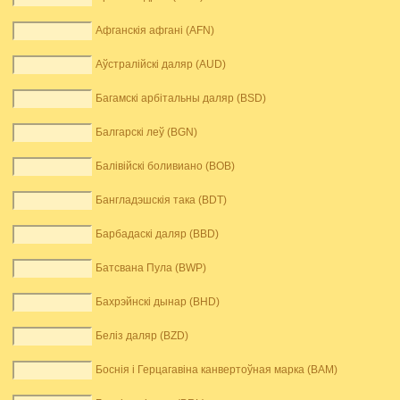
Афганскія афгані (AFN)
Аўстралійскі даляр (AUD)
Багамскі арбітальны даляр (BSD)
Балгарскі леў (BGN)
Балівійскі боливиано (BOB)
Бангладэшскія така (BDT)
Барбадаскі даляр (BBD)
Батсвана Пула (BWP)
Бахрэйнскі дынар (BHD)
Беліз даляр (BZD)
Боснія і Герцагавіна канвертоўная марка (BAM)