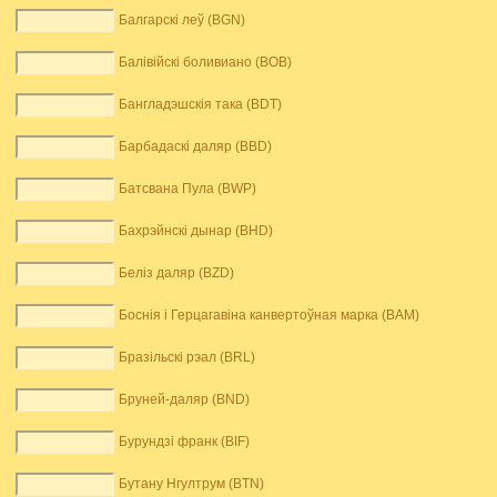
Балгарскі леў (BGN)
Балівійскі боливиано (BOB)
Бангладэшскія така (BDT)
Барбадаскі даляр (BBD)
Батсвана Пула (BWP)
Бахрэйнскі дынар (BHD)
Беліз даляр (BZD)
Боснія і Герцагавіна канвертоўная марка (BAM)
Бразільскі рэал (BRL)
Бруней-даляр (BND)
Бурундзі франк (BIF)
Бутану Нгултрум (BTN)