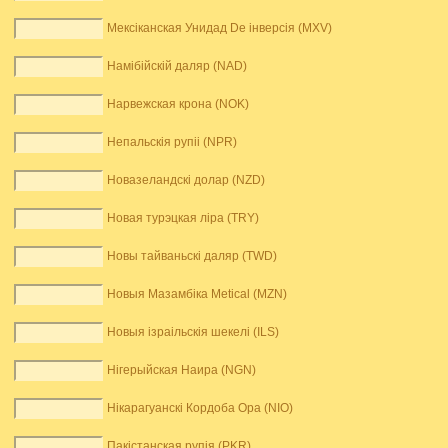
Мексіканская Унидад De інверсія (MXV)
Намібійскій даляр (NAD)
Нарвежская крона (NOK)
Непальскія рупіі (NPR)
Новазеландскі долар (NZD)
Новая турэцкая ліра (TRY)
Новы тайваньскі даляр (TWD)
Новыя Мазамбіка Metical (MZN)
Новыя ізраільскія шекелі (ILS)
Нігерыйская Наира (NGN)
Нікарагуанскі Кордоба Ора (NIO)
Пакістанская рупія (PKR)