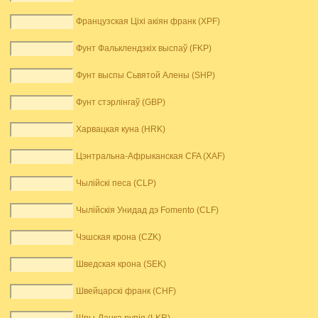
Французская Ціхі акіян франк (XPF)
Фунт Фальклендзкіх выспаў (FKP)
Фунт выспы Сьвятой Алены (SHP)
Фунт стэрлінгаў (GBP)
Харвацкая куна (HRK)
Цэнтральна-Афрыканская CFA (XAF)
Чылійскі песа (CLP)
Чылійскія Унидад дэ Fomento (CLF)
Чэшская крона (CZK)
Шведская крона (SEK)
Швейцарскі франк (CHF)