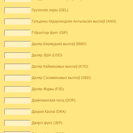
Грузінскіх лары (GEL)
Гульдэны Нідэрландскіх Антыльскіх выспаў (ANG)
Гібралтар фунт (GIP)
Даляр Бярмудзкіх выспаў (BMD)
Даляр ЗША (USD)
Даляр Кайманавых выспаў (KYD)
Даляр Саламонавых выспаў (SBD)
Даляр Фіджы (FJD)
Дамініканская песа (DOP)
Дацкая Крона (DKK)
Джэрсі фунт (JEP)