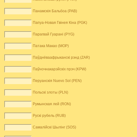
Панамскія Бальбоа (PAB)
Папуа-Новая Гвінея Кіна (PGK)
Парагвай Гуарані (PYG)
Патака Макао (MOP)
Паўднёваафрыканскі рэнд (ZAR)
Паўночнакарэйскіх прэч (KPW)
Перуанскія Nuevo Sol (PEN)
Польскі злоты (PLN)
Румынская лей (RON)
Рускі рубель (RUB)
Самалійскі Шылінг (SOS)