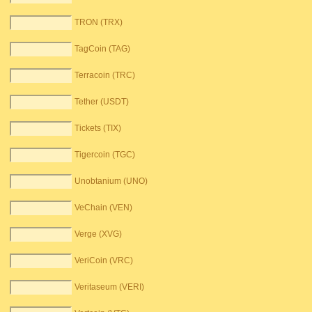
TRON (TRX)
TagCoin (TAG)
Terracoin (TRC)
Tether (USDT)
Tickets (TIX)
Tigercoin (TGC)
Unobtanium (UNO)
VeChain (VEN)
Verge (XVG)
VeriCoin (VRC)
Veritaseum (VERI)