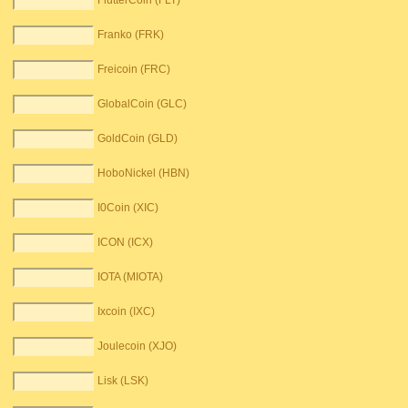
FlutterCoin (FLT)
Franko (FRK)
Freicoin (FRC)
GlobalCoin (GLC)
GoldCoin (GLD)
HoboNickel (HBN)
I0Coin (XIC)
ICON (ICX)
IOTA (MIOTA)
Ixcoin (IXC)
Joulecoin (XJO)
Lisk (LSK)