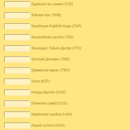
Таджыкістан самані (TJS)
Тайская бат (THB)
Тангійская Pa&#39;Anga (TOP)
Танзанійскіх шылінг (TZS)
Трынідад і Табага Даляр (TTD)
Туніскай Дзінары (TND)
Туркменскі манат (TMT)
Тэнге (KZT)
Уганда Шылінг (UGX)
Узбекскіх самоў (UZS)
Украінская грыўна (UAH)
Унцый золата (XAU)