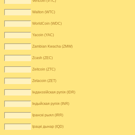
Vertcoin (VTC)
Walton (WTC)
WorldCoin (WDC)
Yacoin (YAC)
Zambian Kwacha (ZMW)
Zcash (ZEC)
Zeitcoin (ZTC)
Zetacoin (ZET)
Інданэзійская рупія (IDR)
Індыйская рупія (INR)
Іранскі рыял (IRR)
Ірацкі дынар (IQD)