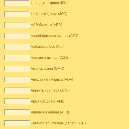
Ісландская крона (ISK)
Іярданскі дынар (JOD)
ААЭ Дырхам (AED)
Азербайджанскі манат (AZN)
Албанскае Lek (ALL)
Алжырскі дынар (DZD)
Аманскі рыял (OMR)
Ангольскага Кванза (AOA)
Аргентынскі песа (ARS)
Армянскі драм (AMD)
Афганскія афгані (AFN)
Багамскі арбітальны даляр (BSD)