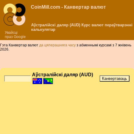
CoinMill.com - Канвертар валют
Аўстралійскі даляр (AUD) Курс валют пераўтварэнні
калькулятар
Увайсці
праз Google
Гэта Канвертар валют
да цяперашняга часу
з абменнымі курсамі з 7 жнівень
2026.
Аўстралійскі даляр (AUD)