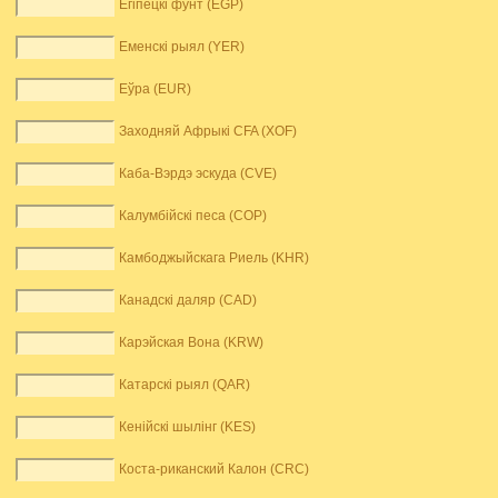
Егіпецкі фунт (EGP)
Еменскі рыял (YER)
Еўра (EUR)
Заходняй Афрыкі CFA (XOF)
Каба-Вэрдэ эскуда (CVE)
Калумбійскі песа (COP)
Камбоджыйскага Риель (KHR)
Канадскі даляр (CAD)
Карэйская Вона (KRW)
Катарскі рыял (QAR)
Кенійскі шылінг (KES)
Коста-риканский Калон (CRC)