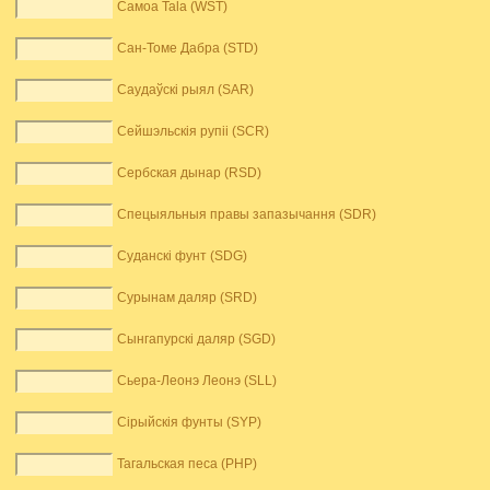
Самоа Tala (WST)
Сан-Томе Дабра (STD)
Саудаўскі рыял (SAR)
Сейшэльскія рупіі (SCR)
Сербская дынар (RSD)
Спецыяльныя правы запазычання (SDR)
Суданскі фунт (SDG)
Сурынам даляр (SRD)
Сынгапурскі даляр (SGD)
Сьера-Леонэ Леонэ (SLL)
Сірыйскія фунты (SYP)
Тагальская песа (PHP)