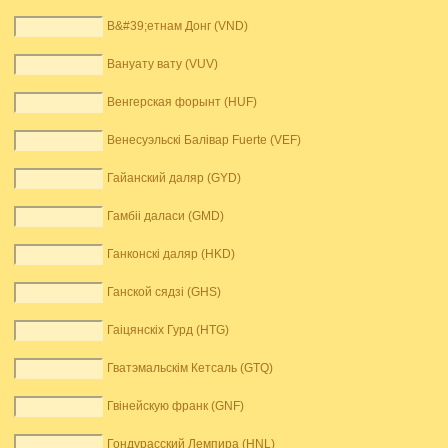
В&#39;етнам Донг (VND)
Вануату вату (VUV)
Венгерская форынт (HUF)
Венесуэльскі Балівар Fuerte (VEF)
Гайанский даляр (GYD)
Гамбіі даласи (GMD)
Ганконскі даляр (HKD)
Ганской сядзі (GHS)
Гаіцянскіх Гурд (HTG)
Гватэмальскім Кетсаль (GTQ)
Гвінейскую франк (GNF)
Гондурасский Лемпира (HNL)