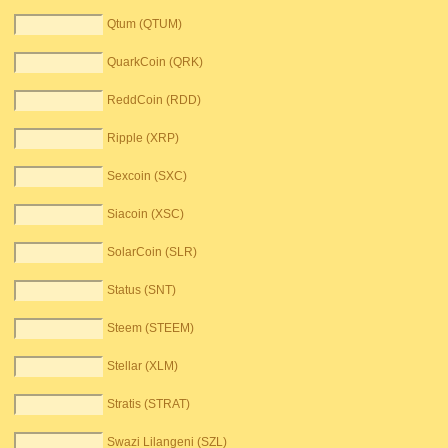
Qtum (QTUM)
QuarkCoin (QRK)
ReddCoin (RDD)
Ripple (XRP)
Sexcoin (SXC)
Siacoin (XSC)
SolarCoin (SLR)
Status (SNT)
Steem (STEEM)
Stellar (XLM)
Stratis (STRAT)
Swazi Lilangeni (SZL)