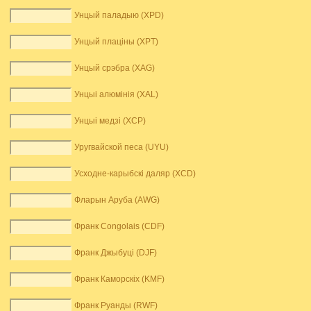
Унцый паладыю (XPD)
Унцый плаціны (XPT)
Унцый срэбра (XAG)
Унцыі алюмінія (XAL)
Унцыі медзі (XCP)
Уругвайской песа (UYU)
Усходне-карыбскі даляр (XCD)
Фларын Аруба (AWG)
Франк Congolais (CDF)
Франк Джыбуці (DJF)
Франк Каморскіх (KMF)
Франк Руанды (RWF)