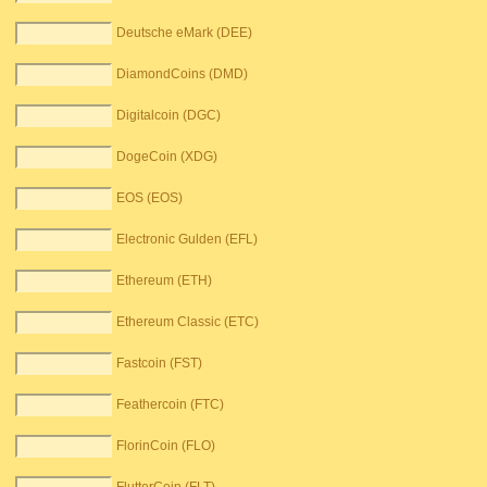
Deutsche eMark (DEE)
DiamondCoins (DMD)
Digitalcoin (DGC)
DogeCoin (XDG)
EOS (EOS)
Electronic Gulden (EFL)
Ethereum (ETH)
Ethereum Classic (ETC)
Fastcoin (FST)
Feathercoin (FTC)
FlorinCoin (FLO)