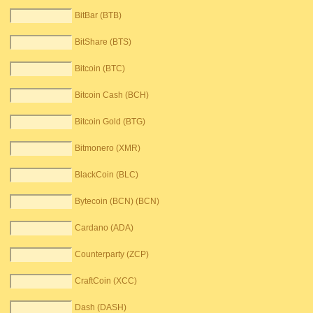
BitBar (BTB)
BitShare (BTS)
Bitcoin (BTC)
Bitcoin Cash (BCH)
Bitcoin Gold (BTG)
Bitmonero (XMR)
BlackCoin (BLC)
Bytecoin (BCN) (BCN)
Cardano (ADA)
Counterparty (ZCP)
CraftCoin (XCC)
Dash (DASH)