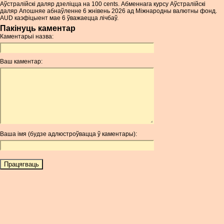
Аўстралійскі даляр дзеліцца на 100 cents. Абменнага курсу Аўстралійскі
даляр Апошняе абнаўленне 6 жнівень 2026 ад Міжнародны валютны фонд.
AUD каэфіцыент мае 6 ўважаецца лічбаў.
Пакінуць каментар
Каментарыі назва:
Ваш каментар:
Ваша імя (будзе адлюстроўвацца ў каментары):