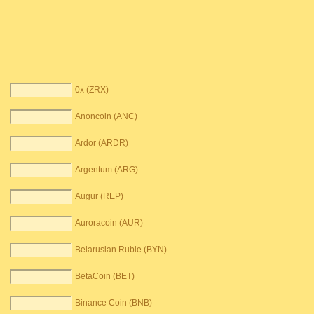
0x (ZRX)
Anoncoin (ANC)
Ardor (ARDR)
Argentum (ARG)
Augur (REP)
Auroracoin (AUR)
Belarusian Ruble (BYN)
BetaCoin (BET)
Binance Coin (BNB)