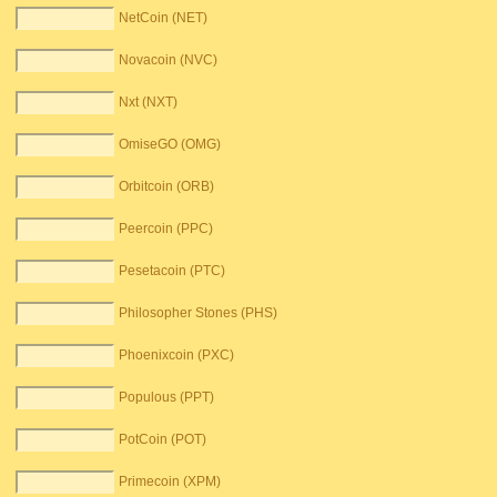
NetCoin (NET)
Novacoin (NVC)
Nxt (NXT)
OmiseGO (OMG)
Orbitcoin (ORB)
Peercoin (PPC)
Pesetacoin (PTC)
Philosopher Stones (PHS)
Phoenixcoin (PXC)
Populous (PPT)
PotCoin (POT)
Primecoin (XPM)