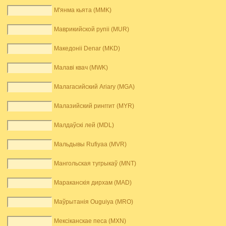
М'янма кьята (MMK)
Маврикийской рупіі (MUR)
Македоніі Denar (MKD)
Малаві квач (MWK)
Малагасийский Ariary (MGA)
Малазийский ринггит (MYR)
Малдаўскі лей (MDL)
Мальдывы Rufiyaa (MVR)
Мангольская тугрыкаў (MNT)
Мараканскія дирхам (MAD)
Маўрытанія Ouguiya (MRO)
Мексіканскае песа (MXN)