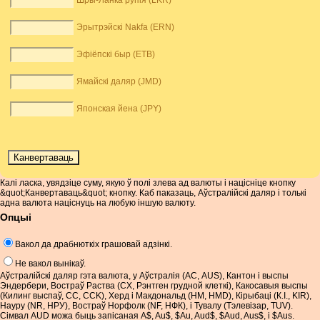
Шры-Ланка рупія (LKR)
Эрытрэйскі Nakfa (ERN)
Эфіёпскі быр (ETB)
Ямайскі даляр (JMD)
Японская йена (JPY)
Калі ласка, увядзіце суму, якую ў полі злева ад валюты і націсніце кнопку
&quot;Канвертаваць&quot; кнопку. Каб паказаць, Аўстралійскі даляр і толькі
адна валюта націснуць на любую іншую валюту.
Опцыі
Вакол да драбнюткіх грашовай адзінкі.
Не вакол вынікаў.
Аўстралійскі даляр гэта валюта, у Аўстралія (АС, AUS), Кантон і выспы
Эндербери, Востраў Раства (CX, Рэнтген грудной клеткі), Какосавыя выспы
(Килинг выспаў, CC, CCK), Херд і Макдональд (HM, HMD), Кірыбаці (К.І., KIR),
Науру (NR, НРУ), Востраў Норфолк (NF, НФК), і Тувалу (Тэлевізар, TUV).
Сімвал AUD можа быць запісаная A$, Au$, $Au, Aud$, $Aud, Aus$, і $Aus.