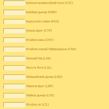
Кубінскі канверсоўнай песа (CUC)
Кувэйцкі дынар (KWD)
Кыргызскіх сомах (KGS)
Кіпрскі фунт (CYP)
Кітайскі юань (CNY)
Кітайскіх юаняў Оффшорные (CNH)
Лаоскай Kip (LAK)
Лесота Лоти (LSL)
Либерийский даляр (LRD)
Ліванскі фунт (LBP)
Лівійскі дынар (LYD)
Літоўскі літ (LTL)