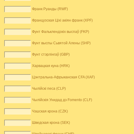
Франк Руанды (RWF)
Французская Ціхі акіян франк (XPF)
Фунт Фальклендзкіх выспаў (FKP)
Фунт выспы Сьвятой Алены (SHP)
Фунт стэрлінгаў (GBP)
Харвацкая куна (HRK)
Цэнтральна-Афрыканская CFA (XAF)
Чылійскі песа (CLP)
Чылійскія Унидад дэ Fomento (CLF)
Чэшская крона (CZK)
Шведская крона (SEK)