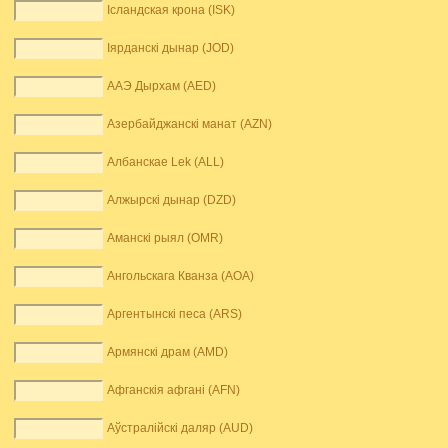
Ісландская крона (ISK)
Іярданскі дынар (JOD)
ААЭ Дырхам (AED)
Азербайджанскі манат (AZN)
Албанскае Lek (ALL)
Алжырскі дынар (DZD)
Аманскі рыял (OMR)
Ангольскага Кванза (AOA)
Аргентынскі песа (ARS)
Армянскі драм (AMD)
Афганскія афгані (AFN)
Аўстралійскі даляр (AUD)