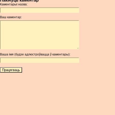
Пакінуць каментар
Каментарыі назва:
Ваш каментар:
Ваша імя (будзе адлюстроўвацца ў каментары):