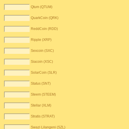
Qtum (QTUM)
QuarkCoin (QRK)
ReddCoin (RDD)
Ripple (XRP)
Sexcoin (SXC)
Siacoin (XSC)
SolarCoin (SLR)
Status (SNT)
Steem (STEEM)
Stellar (XLM)
Stratis (STRAT)
Swazi Lilangeni (SZL)