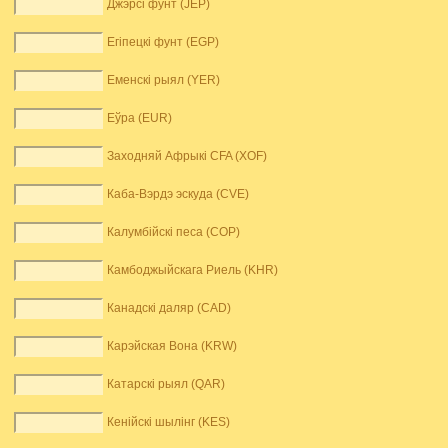
Джэрсі фунт (JEP)
Егіпецкі фунт (EGP)
Еменскі рыял (YER)
Еўра (EUR)
Заходняй Афрыкі CFA (XOF)
Каба-Вэрдэ эскуда (CVE)
Калумбійскі песа (COP)
Камбоджыйскага Риель (KHR)
Канадскі даляр (CAD)
Карэйская Вона (KRW)
Катарскі рыял (QAR)
Кенійскі шылінг (KES)