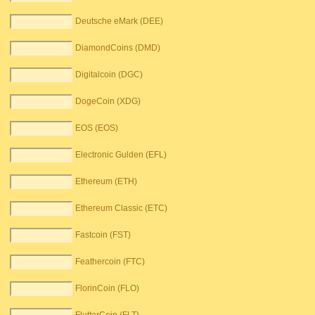
Deutsche eMark (DEE)
DiamondCoins (DMD)
Digitalcoin (DGC)
DogeCoin (XDG)
EOS (EOS)
Electronic Gulden (EFL)
Ethereum (ETH)
Ethereum Classic (ETC)
Fastcoin (FST)
Feathercoin (FTC)
FlorinCoin (FLO)