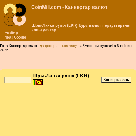
CoinMill.com - Канвертар валют
Шры-Ланка рупія (LKR) Курс валют пераўтварэнні
калькулятар
Увайсці
праз Google
Гэта Канвертар валют
да цяперашняга часу
з абменнымі курсамі з 6 жнівень
2026.
Шры-Ланка рупія (LKR)