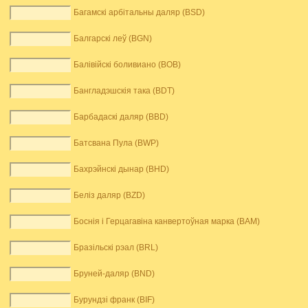
Багамскі арбітальны даляр (BSD)
Балгарскі леў (BGN)
Балівійскі боливиано (BOB)
Бангладэшскія така (BDT)
Барбадаскі даляр (BBD)
Батсвана Пула (BWP)
Бахрэйнскі дынар (BHD)
Беліз даляр (BZD)
Боснія і Герцагавіна канвертоўная марка (BAM)
Бразільскі рэал (BRL)
Бруней-даляр (BND)
Бурундзі франк (BIF)