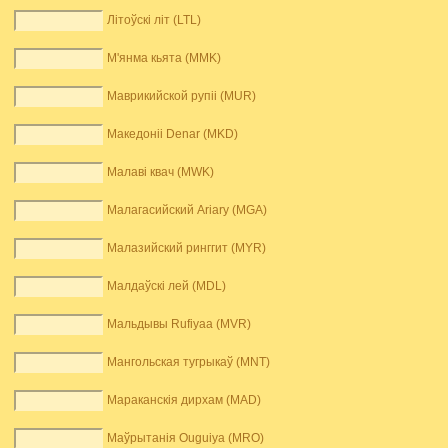
Літоўскі літ (LTL)
М'янма кьята (MMK)
Маврикийской рупіі (MUR)
Македоніі Denar (MKD)
Малаві квач (MWK)
Малагасийский Ariary (MGA)
Малазийский ринггит (MYR)
Малдаўскі лей (MDL)
Мальдывы Rufiyaa (MVR)
Мангольская тугрыкаў (MNT)
Мараканскія дирхам (MAD)
Маўрытанія Ouguiya (MRO)