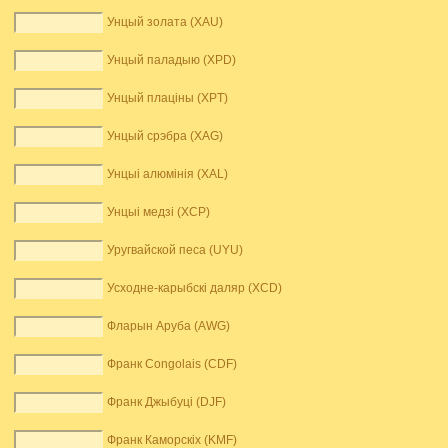
Унцый золата (XAU)
Унцый паладыю (XPD)
Унцый плаціны (XPT)
Унцый срэбра (XAG)
Унцыі алюмінія (XAL)
Унцыі медзі (XCP)
Уругвайской песа (UYU)
Усходне-карыбскі даляр (XCD)
Фларын Аруба (AWG)
Франк Congolais (CDF)
Франк Джыбуці (DJF)
Франк Каморскіх (KMF)