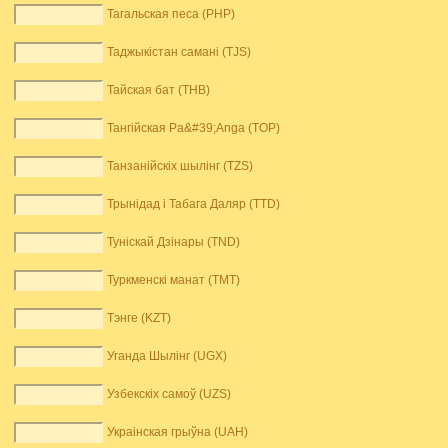
Тагальская песа (PHP)
Таджыкістан самані (TJS)
Тайская бат (THB)
Тангійская Pa&#39;Anga (TOP)
Танзанійскіх шылінг (TZS)
Трынідад і Табага Даляр (TTD)
Туніскай Дзінары (TND)
Туркменскі манат (TMT)
Тэнге (KZT)
Уганда Шылінг (UGX)
Узбекскіх самоў (UZS)
Украінская грыўна (UAH)