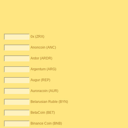
0x (ZRX)
Anoncoin (ANC)
Ardor (ARDR)
Argentum (ARG)
Augur (REP)
Auroracoin (AUR)
Belarusian Ruble (BYN)
BetaCoin (BET)
Binance Coin (BNB)