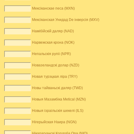
Мексіканскае песа (MXN)
Мексіканская Унидад De інверсія (MXV)
Намібійскій даляр (NAD)
Нарвежская крона (NOK)
Непальскія рупіі (NPR)
Новазеландскі долар (NZD)
Новая турэцкая ліра (TRY)
Новы тайваньскі даляр (TWD)
Новыя Мазамбіка Metical (MZN)
Новыя ізраільскія шекелі (ILS)
Нігерыйская Наира (NGN)
Нікарагуанскі Кордоба Ора (NIO)