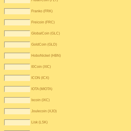
FlutterCoin (FLT)
Franko (FRK)
Freicoin (FRC)
GlobalCoin (GLC)
GoldCoin (GLD)
HoboNickel (HBN)
I0Coin (XIC)
ICON (ICX)
IOTA (MIOTA)
Ixcoin (IXC)
Joulecoin (XJO)
Lisk (LSK)