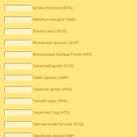
Бутану Нгултрум (BTN)
В&#39;етнам Донг (VND)
Вануату вату (VUV)
Венгерская форынт (HUF)
Венесуэльскі Балівар Fuerte (VEF)
Гайанский даляр (GYD)
Гамбіі даласи (GMD)
Ганконскі даляр (HKD)
Ганской сядзі (GHS)
Гаіцянскіх Гурд (HTG)
Гватэмальскім Кетсаль (GTQ)
Гвінейскую франк (GNF)