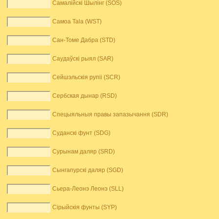
Самалійскі Шылінг (SOS)
Самоа Tala (WST)
Сан-Томе Дабра (STD)
Саудаўскі рыял (SAR)
Сейшэльскія рупіі (SCR)
Сербская дынар (RSD)
Спецыяльныя правы запазычання (SDR)
Суданскі фунт (SDG)
Сурынам даляр (SRD)
Сынгапурскі даляр (SGD)
Сьера-Леонэ Леонэ (SLL)
Сірыйскія фунты (SYP)