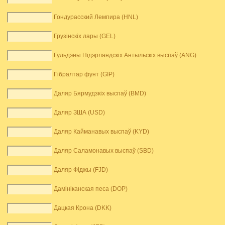
Гондурасский Лемпира (HNL)
Грузінскіх лары (GEL)
Гульдэны Нідэрландскіх Антыльскіх выспаў (ANG)
Гібралтар фунт (GIP)
Даляр Бярмудзкіх выспаў (BMD)
Даляр ЗША (USD)
Даляр Кайманавых выспаў (KYD)
Даляр Саламонавых выспаў (SBD)
Даляр Фіджы (FJD)
Дамініканская песа (DOP)
Дацкая Крона (DKK)