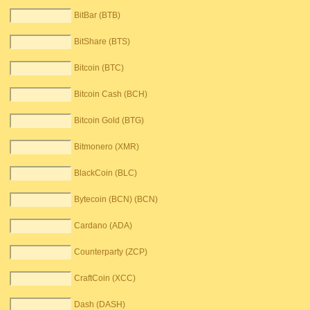
BitBar (BTB)
BitShare (BTS)
Bitcoin (BTC)
Bitcoin Cash (BCH)
Bitcoin Gold (BTG)
Bitmonero (XMR)
BlackCoin (BLC)
Bytecoin (BCN) (BCN)
Cardano (ADA)
Counterparty (ZCP)
CraftCoin (XCC)
Dash (DASH)