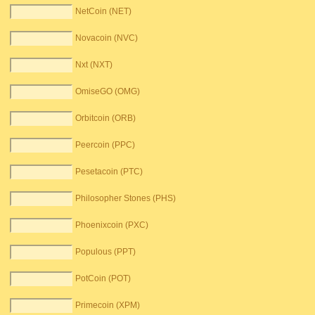
NetCoin (NET)
Novacoin (NVC)
Nxt (NXT)
OmiseGO (OMG)
Orbitcoin (ORB)
Peercoin (PPC)
Pesetacoin (PTC)
Philosopher Stones (PHS)
Phoenixcoin (PXC)
Populous (PPT)
PotCoin (POT)
Primecoin (XPM)