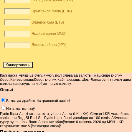
Швейцарскі франк (CHF)
Эрытрэйскі Nakfa (ERN)
Эфіёпскі быр (ETB)
Ямайскі даляр (JMD)
Японская йена (JPY)
Калі ласка, увядзіце суму, якую ў полі злева ад валюты і націсніце кнопку
&quot;Канвертаваць&quot; кнопку. Каб паказаць, Шры-Ланка рупіі і толькі адна
валюта націснуць на любую іншую валюту.
Опцыі
Вакол да драбнюткіх грашовай адзінкі.
Не вакол вынікаў.
Рупія Шры-Ланкі гэта валюта, у Шры Ланка (LK, LKA). Сімвал LKR можа быць
запісаная Rs, , SLRs, і SL. Рупія Шры-Ланкі дзеліцца на 100 cents. Абменнага
курсу рупія Шры-Ланкі Апошняе абнаўленне 6 жнівень 2026 ад MSN. LKR
каэфіцыент мае 5 ўважаецца лічбаў.