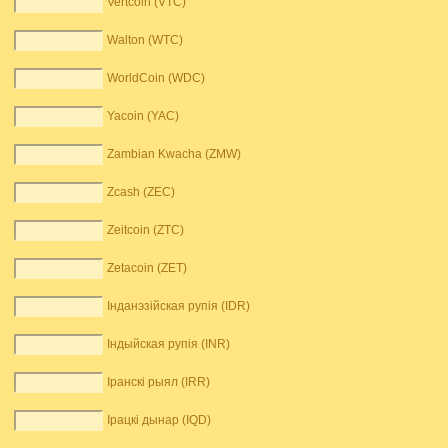
Vertcoin (VTC)
Walton (WTC)
WorldCoin (WDC)
Yacoin (YAC)
Zambian Kwacha (ZMW)
Zcash (ZEC)
Zeitcoin (ZTC)
Zetacoin (ZET)
Інданэзійская рупія (IDR)
Індыйская рупія (INR)
Іранскі рыял (IRR)
Ірацкі дынар (IQD)