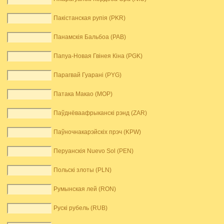
Пакістанская рупія (PKR)
Панамскія Бальбоа (PAB)
Папуа-Новая Гвінея Кіна (PGK)
Парагвай Гуарані (PYG)
Патака Макао (MOP)
Паўднёваафрыканскі рэнд (ZAR)
Паўночнакарэйскіх прэч (KPW)
Перуанскія Nuevo Sol (PEN)
Польскі злоты (PLN)
Румынская лей (RON)
Рускі рубель (RUB)