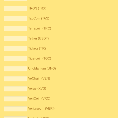
TRON (TRX)
TagCoin (TAG)
Terracoin (TRC)
Tether (USDT)
Tickets (TIX)
Tigercoin (TGC)
Unobtanium (UNO)
VeChain (VEN)
Verge (XVG)
VeriCoin (VRC)
Veritaseum (VERI)