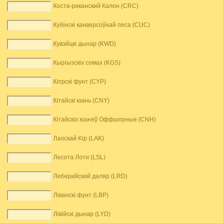
Коста-риканский Калон (CRC)
Кубінскі канверсоўнай песа (CUC)
Кувэйцкі дынар (KWD)
Кыргызскіх сомах (KGS)
Кіпрскі фунт (CYP)
Кітайскі юань (CNY)
Кітайскіх юаняў Оффшорные (CNH)
Лаоскай Kip (LAK)
Лесота Лоти (LSL)
Либерийский даляр (LRD)
Ліванскі фунт (LBP)
Лівійскі дынар (LYD)