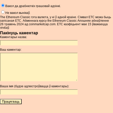
Вакол да драбнюткіх грашовай адзінкі.
Не вакол вынікаў.
The Ethereum Classic гэта валюта, у ні ў адной краіне. Сімвал ETC можа быць
запісаная ETC. Абменнага курсу the Ethereum Classic Апошняе абнаўленне
26 травень 2024 ад coinmarketcap.com. ETC каэфіцыент мае 15 ўважаецца
лічбаў.
Пакінуць каментар
Каментарыі назва:
Ваш каментар:
Ваша імя (будзе адлюстроўвацца ў каментары):