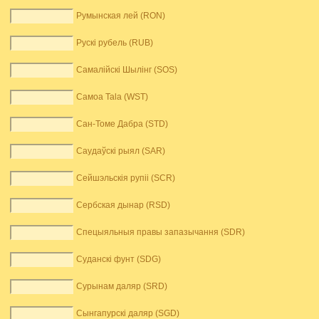
Румынская лей (RON)
Рускі рубель (RUB)
Самалійскі Шылінг (SOS)
Самоа Tala (WST)
Сан-Томе Дабра (STD)
Саудаўскі рыял (SAR)
Сейшэльскія рупіі (SCR)
Сербская дынар (RSD)
Спецыяльныя правы запазычання (SDR)
Суданскі фунт (SDG)
Сурынам даляр (SRD)
Сынгапурскі даляр (SGD)