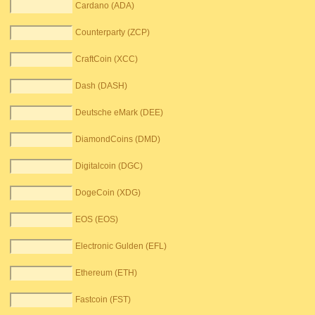
Cardano (ADA)
Counterparty (ZCP)
CraftCoin (XCC)
Dash (DASH)
Deutsche eMark (DEE)
DiamondCoins (DMD)
Digitalcoin (DGC)
DogeCoin (XDG)
EOS (EOS)
Electronic Gulden (EFL)
Ethereum (ETH)
Fastcoin (FST)