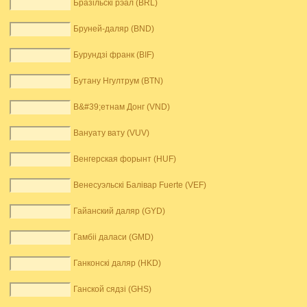
Бразільскі рэал (BRL)
Бруней-даляр (BND)
Бурундзі франк (BIF)
Бутану Нгултрум (BTN)
В&#39;етнам Донг (VND)
Вануату вату (VUV)
Венгерская форынт (HUF)
Венесуэльскі Балівар Fuerte (VEF)
Гайанский даляр (GYD)
Гамбіі даласи (GMD)
Ганконскі даляр (HKD)
Ганской сядзі (GHS)