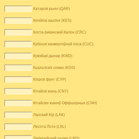
Катарскі рыял (QAR)
Кенійскі шылінг (KES)
Коста-риканский Калон (CRC)
Кубінскі канверсоўнай песа (CUC)
Кувэйцкі дынар (KWD)
Кыргызскіх сомах (KGS)
Кіпрскі фунт (CYP)
Кітайскі юань (CNY)
Кітайскіх юаняў Оффшорные (CNH)
Лаоскай Kip (LAK)
Лесота Лоти (LSL)
Либерийский даляр (LRD)