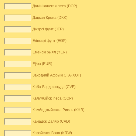
Дамініканская песа (DOP)
Дацкая Крона (DKK)
Джэрсі фунт (JEP)
Егіпецкі фунт (EGP)
Еменскі рыял (YER)
Еўра (EUR)
Заходняй Афрыкі CFA (XOF)
Каба-Вэрдэ эскуда (CVE)
Калумбійскі песа (COP)
Камбоджыйскага Риель (KHR)
Канадскі даляр (CAD)
Карэйская Вона (KRW)