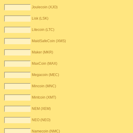
Joulecoin (XJO)
Lisk (LSK)
Litecoin (LTC)
MaidSafeCoin (XMS)
Maker (MKR)
MaxCoin (MAX)
Megacoin (MEC)
Mincoin (MNC)
Mintcoin (XMT)
NEM (XEM)
NEO (NEO)
Namecoin (NMC)