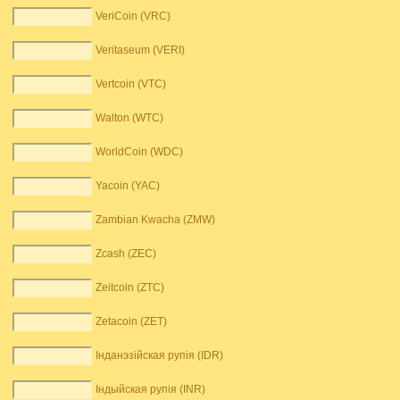
VeriCoin (VRC)
Veritaseum (VERI)
Vertcoin (VTC)
Walton (WTC)
WorldCoin (WDC)
Yacoin (YAC)
Zambian Kwacha (ZMW)
Zcash (ZEC)
Zeitcoin (ZTC)
Zetacoin (ZET)
Інданэзійская рупія (IDR)
Індыйская рупія (INR)