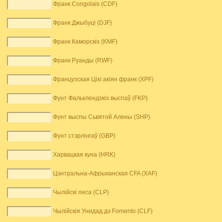
Франк Congolais (CDF)
Франк Джыбуці (DJF)
Франк Каморскіх (KMF)
Франк Руанды (RWF)
Французская Ціхі акіян франк (XPF)
Фунт Фальклендзкіх выспаў (FKP)
Фунт выспы Сьвятой Алены (SHP)
Фунт стэрлінгаў (GBP)
Харвацкая куна (HRK)
Цэнтральна-Афрыканская CFA (XAF)
Чылійскі песа (CLP)
Чылійскія Унидад дэ Fomento (CLF)