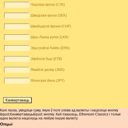
Чэшская крона (CZK)
Шведская крона (SEK)
Швейцарскі франк (CHF)
Шры-Ланка рупія (LKR)
Эрытрэйскі Nakfa (ERN)
Эфіёпскі быр (ETB)
Ямайскі даляр (JMD)
Японская йена (JPY)
Калі ласка, увядзіце суму, якую ў полі злева ад валюты і націсніце кнопку
&quot;Канвертаваць&quot; кнопку. Каб паказаць, Ethereum Classics і толькі
адна валюта націснуць на любую іншую валюту.
Опцыі