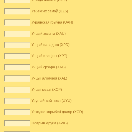
Уганда Шылінг (UGX)
Узбекскіх самоў (UZS)
Украінская грыўна (UAH)
Унцый золата (XAU)
Унцый паладыю (XPD)
Унцый плаціны (XPT)
Унцый срэбра (XAG)
Унцыі алюмінія (XAL)
Унцыі медзі (XCP)
Уругвайской песа (UYU)
Усходне-карыбскі даляр (XCD)
Фларын Аруба (AWG)