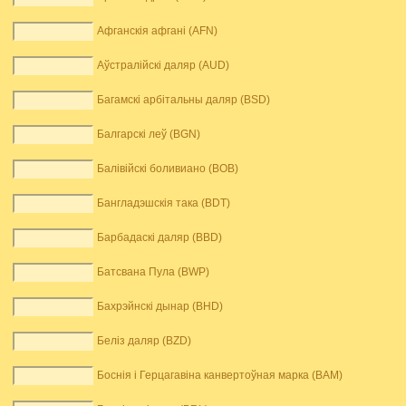
Афганскія афгані (AFN)
Аўстралійскі даляр (AUD)
Багамскі арбітальны даляр (BSD)
Балгарскі леў (BGN)
Балівійскі боливиано (BOB)
Бангладэшскія така (BDT)
Барбадаскі даляр (BBD)
Батсвана Пула (BWP)
Бахрэйнскі дынар (BHD)
Беліз даляр (BZD)
Боснія і Герцагавіна канвертоўная марка (BAM)