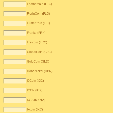
Feathercoin (FTC)
FlorinCoin (FLO)
FlutterCoin (FLT)
Franko (FRK)
Freicoin (FRC)
GlobalCoin (GLC)
GoldCoin (GLD)
HoboNickel (HBN)
I0Coin (XIC)
ICON (ICX)
IOTA (MIOTA)
Ixcoin (IXC)