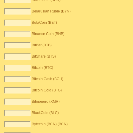
Auroracoin (AUR)
Belarusian Ruble (BYN)
BetaCoin (BET)
Binance Coin (BNB)
BitBar (BTB)
BitShare (BTS)
Bitcoin (BTC)
Bitcoin Cash (BCH)
Bitcoin Gold (BTG)
Bitmonero (XMR)
BlackCoin (BLC)
Bytecoin (BCN) (BCN)