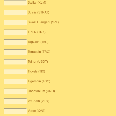
Stellar (XLM)
Stratis (STRAT)
Swazi Lilangeni (SZL)
TRON (TRX)
TagCoin (TAG)
Terracoin (TRC)
Tether (USDT)
Tickets (TIX)
Tigercoin (TGC)
Unobtanium (UNO)
VeChain (VEN)
Verge (XVG)