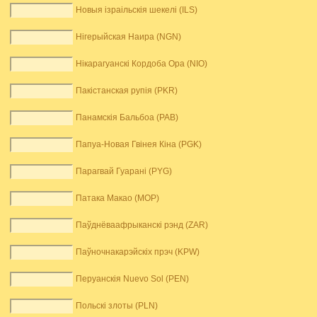
Новыя ізраільскія шекелі (ILS)
Нігерыйская Наира (NGN)
Нікарагуанскі Кордоба Ора (NIO)
Пакістанская рупія (PKR)
Панамскія Бальбоа (PAB)
Папуа-Новая Гвінея Кіна (PGK)
Парагвай Гуарані (PYG)
Патака Макао (MOP)
Паўднёваафрыканскі рэнд (ZAR)
Паўночнакарэйскіх прэч (KPW)
Перуанскія Nuevo Sol (PEN)
Польскі злоты (PLN)