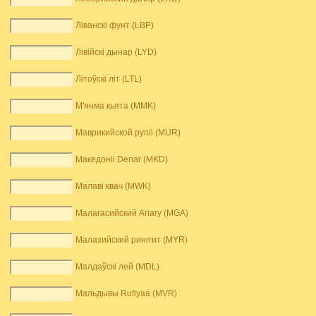
Ліванскі фунт (LBP)
Лівійскі дынар (LYD)
Літоўскі літ (LTL)
М'янма кьята (MMK)
Маврикийской рупіі (MUR)
Македоніі Denar (MKD)
Малаві квач (MWK)
Малагасийский Ariary (MGA)
Малазийский ринггит (MYR)
Малдаўскі лей (MDL)
Мальдывы Rufiyaa (MVR)