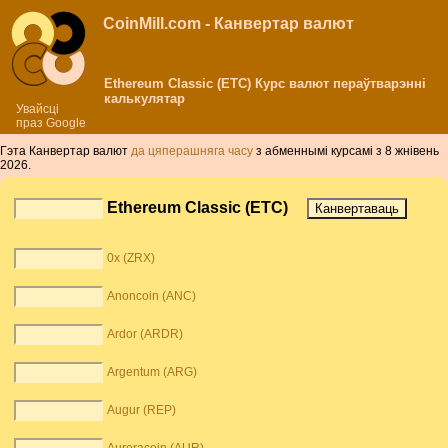
CoinMill.com - Канвертар валют
Ethereum Classic (ETC) Курс валют пераўтварэнні
калькулятар
Увайсці
праз Google
Гэта Канвертар валют
да цяперашняга часу
з абменнымі курсамі з 8 жнівень
2026.
Ethereum Classic (ETC)
0x (ZRX)
Anoncoin (ANC)
Ardor (ARDR)
Argentum (ARG)
Augur (REP)