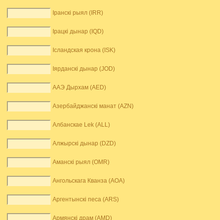
Іранскі рыял (IRR)
Ірацкі дынар (IQD)
Ісландская крона (ISK)
Іярданскі дынар (JOD)
ААЭ Дырхам (AED)
Азербайджанскі манат (AZN)
Албанскае Lek (ALL)
Алжырскі дынар (DZD)
Аманскі рыял (OMR)
Ангольскага Кванза (AOA)
Аргентынскі песа (ARS)
Армянскі драм (AMD)