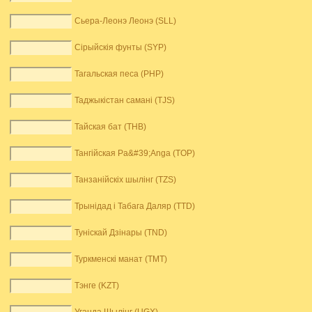
Сьера-Леонэ Леонэ (SLL)
Сірыйскія фунты (SYP)
Тагальская песа (PHP)
Таджыкістан самані (TJS)
Тайская бат (THB)
Тангійская Pa&#39;Anga (TOP)
Танзанійскіх шылінг (TZS)
Трынідад і Табага Даляр (TTD)
Туніскай Дзінары (TND)
Туркменскі манат (TMT)
Тэнге (KZT)