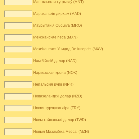
Мангольская тугрыкаў (MNT)
Мараканскія дирхам (MAD)
Маўрытанія Ouguiya (MRO)
Мексіканскае песа (MXN)
Мексіканская Унидад De інверсія (MXV)
Намібійскій даляр (NAD)
Нарвежская крона (NOK)
Непальскія рупіі (NPR)
Новазеландскі долар (NZD)
Новая турэцкая ліра (TRY)
Новы тайваньскі даляр (TWD)
Новыя Мазамбіка Metical (MZN)