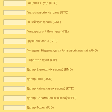
Гаіцянскіх Гурд (HTG)
Гватэмальскім Кетсаль (GTQ)
Гвінейскую франк (GNF)
Гондурасский Лемпира (HNL)
Грузінскіх лары (GEL)
Гульдэны Нідэрландскіх Антыльскіх выспаў (ANG)
Гібралтар фунт (GIP)
Даляр Бярмудзкіх выспаў (BMD)
Даляр ЗША (USD)
Даляр Кайманавых выспаў (KYD)
Даляр Саламонавых выспаў (SBD)
Даляр Фіджы (FJD)