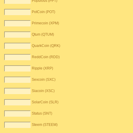
Populous (PPT)
PotCoin (POT)
Primecoin (XPM)
Qtum (QTUM)
QuarkCoin (QRK)
ReddCoin (RDD)
Ripple (XRP)
Sexcoin (SXC)
Siacoin (XSC)
SolarCoin (SLR)
Status (SNT)
Steem (STEEM)