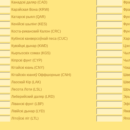
Канадскі даляр (CAD)
Фра
Карэйская Вона (KRW)
Фра
Катарскі рыял (QAR)
Фун
Кенійскі шылінг (KES)
Фун
Коста-риканский Калон (CRC)
Фун
Кубінскі канверсоўнай песа (CUC)
Хар
Кувэйцкі дынар (KWD)
Цэн
Кыргызскіх сомах (KGS)
Чыл
Кіпрскі фунт (CYP)
Чыл
Кітайскі юань (CNY)
Чэш
Кітайскіх юаняў Оффшорные (CNH)
Шве
Лаоскай Kip (LAK)
Шве
Лесота Лоти (LSL)
Шры
Либерийский даляр (LRD)
Эры
Ліванскі фунт (LBP)
Эфі
Лівійскі дынар (LYD)
Яма
Літоўскі літ (LTL)
Япо