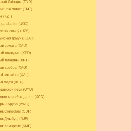
іскай Дзінары (TND)
кменскі манат (TMT)
ге (KZT)
нда Шылінг (UGX)
екскіх самоў (UZS)
аінская грыўна (UAH)
ый золата (XAU)
ый паладыю (XPD)
ый плаціны (XPT)
ый срэбра (XAG)
ыі алюмінія (XAL)
ыі медзі (XCP)
гвайской песа (UYU)
одне-карыбскі даляр (XCD)
рын Аруба (AWG)
нк Congolais (CDF)
нк Джыбуці (DJF)
нк Каморскіх (KMF)