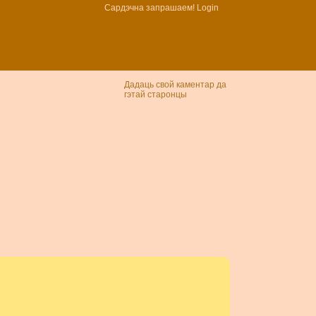
Сардэчна запрашаем!
Login
Дадаць свой каментар да
гэтай старонцы