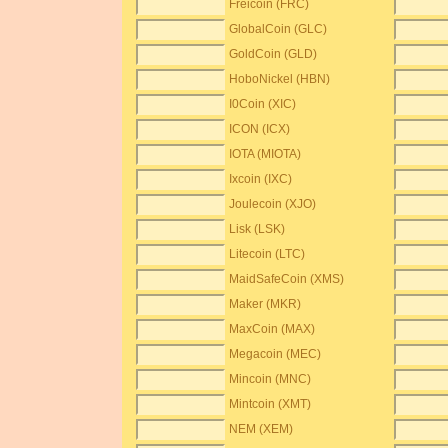
Freicoin (FRC)
GlobalCoin (GLC)
GoldCoin (GLD)
HoboNickel (HBN)
I0Coin (XIC)
ICON (ICX)
IOTA (MIOTA)
Ixcoin (IXC)
Joulecoin (XJO)
Lisk (LSK)
Litecoin (LTC)
MaidSafeCoin (XMS)
Maker (MKR)
MaxCoin (MAX)
Megacoin (MEC)
Mincoin (MNC)
Mintcoin (XMT)
NEM (XEM)