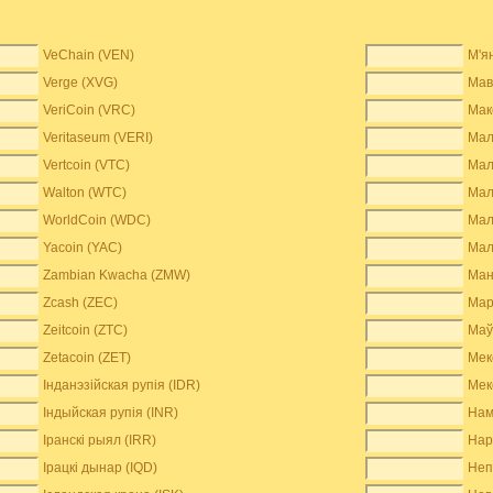
VeChain (VEN)
М'я
Verge (XVG)
Мав
VeriCoin (VRC)
Мак
Veritaseum (VERI)
Мал
Vertcoin (VTC)
Мал
Walton (WTC)
Мал
WorldCoin (WDC)
Мал
Yacoin (YAC)
Мал
Zambian Kwacha (ZMW)
Ман
Zcash (ZEC)
Мар
Zeitcoin (ZTC)
Маў
Zetacoin (ZET)
Мек
Інданэзійская рупія (IDR)
Мек
Індыйская рупія (INR)
Нам
Іранскі рыял (IRR)
Нар
Ірацкі дынар (IQD)
Неп