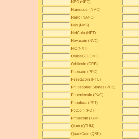
NEO (NEO)
Namecoin (NMC)
Nano (NANO)
Nas (NAS)
NetCoin (NET)
Novacoin (NVC)
Nxt (NXT)
OmiseGO (OMG)
Orbitcoin (ORB)
Peercoin (PPC)
Pesetacoin (PTC)
Philosopher Stones (PHS)
Phoenixcoin (PXC)
Populous (PPT)
PotCoin (POT)
Primecoin (XPM)
Qtum (QTUM)
QuarkCoin (QRK)