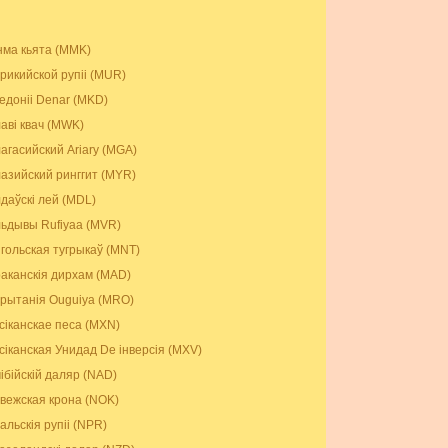
нма кьята (MMK)
рикийской рупіі (MUR)
едоніі Denar (MKD)
аві квач (MWK)
агасийский Ariary (MGA)
азийский ринггит (MYR)
даўскі лей (MDL)
ьдывы Rufiyaa (MVR)
гольская тугрыкаў (MNT)
аканскія дирхам (MAD)
рытанія Ouguiya (MRO)
сіканскае песа (MXN)
сіканская Унидад De інверсія (MXV)
ібійскій даляр (NAD)
вежская крона (NOK)
альскія рупіі (NPR)