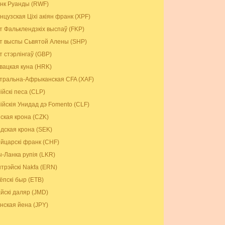
нк Руанды (RWF)
нцузская Ціхі акіян франк (XPF)
т Фальклендзкіх выспаў (FKP)
т выспы Сьвятой Алены (SHP)
т стэрлінгаў (GBP)
вацкая куна (HRK)
тральна-Афрыканская CFA (XAF)
ійскі песа (CLP)
ійскія Унидад дэ Fomento (CLF)
ская крона (CZK)
дская крона (SEK)
йцарскі франк (CHF)
-Ланка рупія (LKR)
трэйскі Nakfa (ERN)
ёпскі быр (ETB)
йскі даляр (JMD)
нская йена (JPY)