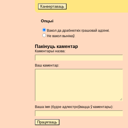
Опцыі
Вакол да драбнюткіх грашовай адзінкі.
Не вакол вынікаў.
Пакінуць каментар
Каментарыі назва:
Ваш каментар:
Ваша імя (будзе адлюстроўвацца ў каментары):