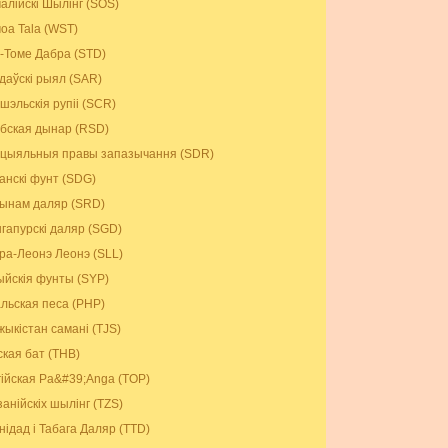
алійскі Шылінг (SOS)
оа Tala (WST)
-Томе Дабра (STD)
даўскі рыял (SAR)
шэльскія рупіі (SCR)
бская дынар (RSD)
цыяльныя правы запазычання (SDR)
анскі фунт (SDG)
ынам даляр (SRD)
гапурскі даляр (SGD)
ра-Леонэ Леонэ (SLL)
ыйскія фунты (SYP)
альская песа (PHP)
жыкістан самані (TJS)
ская бат (THB)
гійская Pa&#39;Anga (TOP)
занійскіх шылінг (TZS)
нідад і Табага Даляр (TTD)