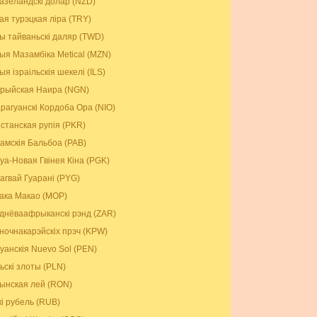
азеландскі долар (NZD)
ая турэцкая ліра (TRY)
ы тайваньскі даляр (TWD)
ыя Мазамбіка Metical (MZN)
ыя ізраільскія шекелі (ILS)
ерыйская Наира (NGN)
арагуанскі Кордоба Ора (NIO)
істанская рупія (PKR)
амскія Бальбоа (PAB)
уа-Новая Гвінея Кіна (PGK)
агвай Гуарані (PYG)
ака Макао (MOP)
днёваафрыканскі рэнд (ZAR)
ночнакарэйскіх прэч (KPW)
уанскія Nuevo Sol (PEN)
ьскі злоты (PLN)
ынская лей (RON)
кі рубель (RUB)