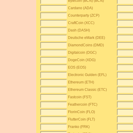
Bytecoin (BCN) (BCN)
Cardano (ADA)
Counterparty (ZCP)
CraftCoin (XCC)
Dash (DASH)
Deutsche eMark (DEE)
DiamondCoins (DMD)
Digitalcoin (DGC)
DogeCoin (XDG)
EOS (EOS)
Electronic Gulden (EFL)
Ethereum (ETH)
Ethereum Classic (ETC)
Fastcoin (FST)
Feathercoin (FTC)
FlorinCoin (FLO)
FlutterCoin (FLT)
Franko (FRK)