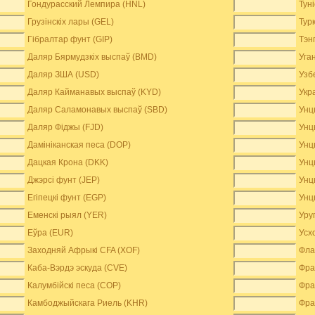
Гондурасский Лемпира (HNL)
Тун
Грузінскіх лары (GEL)
Тур
Гібралтар фунт (GIP)
Тэн
Даляр Бярмудзкіх выспаў (BMD)
Уга
Даляр ЗША (USD)
Узб
Даляр Кайманавых выспаў (KYD)
Укр
Даляр Саламонавых выспаў (SBD)
Унц
Даляр Фіджы (FJD)
Унц
Дамініканская песа (DOP)
Унц
Дацкая Крона (DKK)
Унц
Джэрсі фунт (JEP)
Унц
Егіпецкі фунт (EGP)
Унц
Еменскі рыял (YER)
Уру
Еўра (EUR)
Усх
Заходняй Афрыкі CFA (XOF)
Фла
Каба-Вэрдэ эскуда (CVE)
Фра
Калумбійскі песа (COP)
Фра
Камбоджыйскага Риель (KHR)
Фра