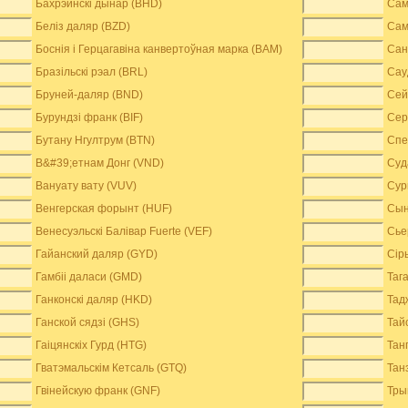
Бахрэйнскі дынар (BHD)
Сам
Беліз даляр (BZD)
Сам
Боснія і Герцагавіна канвертоўная марка (BAM)
Сан
Бразільскі рэал (BRL)
Сау
Бруней-даляр (BND)
Сей
Бурундзі франк (BIF)
Сер
Бутану Нгултрум (BTN)
Спе
В&#39;етнам Донг (VND)
Суд
Вануату вату (VUV)
Сур
Венгерская форынт (HUF)
Сын
Венесуэльскі Балівар Fuerte (VEF)
Сье
Гайанский даляр (GYD)
Сір
Гамбіі даласи (GMD)
Таг
Ганконскі даляр (HKD)
Тад
Ганской сядзі (GHS)
Тай
Гаіцянскіх Гурд (HTG)
Тан
Гватэмальскім Кетсаль (GTQ)
Тан
Гвінейскую франк (GNF)
Тры