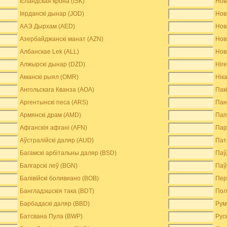
Ісландская крона (ISK)
Нов
Іярданскі дынар (JOD)
Нов
ААЭ Дырхам (AED)
Нов
Азербайджанскі манат (AZN)
Нов
Албанскае Lek (ALL)
Нов
Алжырскі дынар (DZD)
Ніг
Аманскі рыял (OMR)
Нік
Ангольскага Кванза (AOA)
Пак
Аргентынскі песа (ARS)
Пан
Армянскі драм (AMD)
Пап
Афганскія афгані (AFN)
Пар
Аўстралійскі даляр (AUD)
Пат
Багамскі арбітальны даляр (BSD)
Паў
Балгарскі леў (BGN)
Паў
Балівійскі боливиано (BOB)
Пер
Бангладэшскія така (BDT)
Пол
Барбадаскі даляр (BBD)
Рум
Батсвана Пула (BWP)
Рус