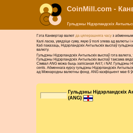
CoinMill.com - Ка
Гульдэны Нідэрландскіх Антыльск
Гэта Канвертар валют
да цяперашняга часу
з абменнымі
Калі ласка, увядзіце суму, якую ў полі злева ад валюты і
Каб паказаць, Нідэрландскіх Антыльскіх выспаў гульдэна
валюту.
Гульдэны Нідэрландскіх Антыльскіх выспаў гэта валюта, 
Гульдэны Нідэрландскіх Антыльскіх выспаў таксама вядо
Сімвал ANG можа быць запісаная Ant f, і NAf. Гульдэны 
cents. Абменнага курсу гульдэны Нідэрландскіх Антыльс
ад Міжнародны валютны фонд. ANG каэфіцыент мае 6 ўв
Гульдэны Нідэрландскіх А
(ANG)