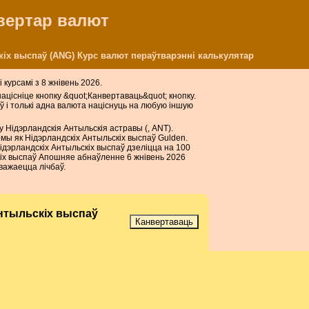
нвертар валют
іх выспаў (ANG) Курс валют пераўтварэнні калькулятар
 курсамі з 8 жнівень 2026.
 націсніце кнопку &quot;Канвертаваць&quot; кнопку.
ў і толькі адна валюта націснуць на любую іншую
у Нідэрландскія Антыльскія астравы (, ANT).
мы як Нідэрландскіх Антыльскіх выспаў Gulden.
Нідэрландскіх Антыльскіх выспаў дзеліцца на 100
кіх выспаў Апошняе абнаўленне 6 жнівень 2026
ажаецца лічбаў.
нтыльскіх выспаў