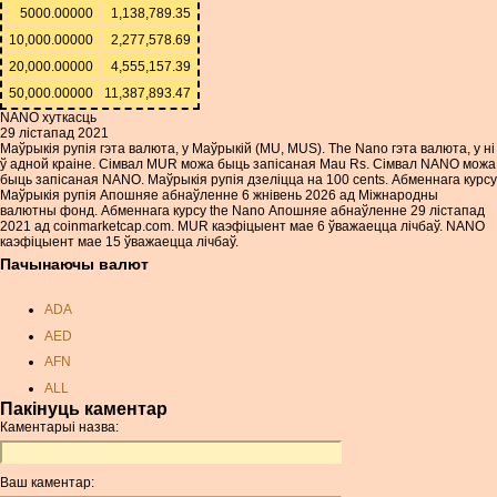
5000.00000
1,138,789.35
10,000.00000
2,277,578.69
20,000.00000
4,555,157.39
50,000.00000
11,387,893.47
NANO хуткасць
29 лістапад 2021
Маўрыкія рупія гэта валюта, у Маўрыкій (MU, MUS). The Nano гэта валюта, у ні
ў адной краіне. Сімвал MUR можа быць запісаная Mau Rs. Сімвал NANO можа
быць запісаная NANO. Маўрыкія рупія дзеліцца на 100 cents. Абменнага курсу
Маўрыкія рупія Апошняе абнаўленне 6 жнівень 2026 ад Міжнародны
валютны фонд. Абменнага курсу the Nano Апошняе абнаўленне 29 лістапад
2021 ад coinmarketcap.com. MUR каэфіцыент мае 6 ўважаецца лічбаў. NANO
каэфіцыент мае 15 ўважаецца лічбаў.
Пачынаючы валют
ADA
AED
AFN
ALL
Пакінуць каментар
AMD
Каментарыі назва:
ANC
ANG
Ваш каментар:
AOA