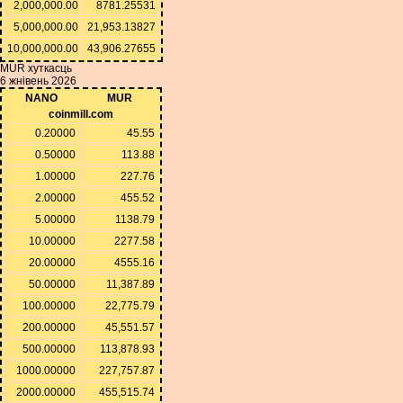
2,000,000.00
8781.25531
5,000,000.00
21,953.13827
10,000,000.00
43,906.27655
MUR хуткасць
6 жнівень 2026
NANO
MUR
coinmill.com
0.20000
45.55
0.50000
113.88
1.00000
227.76
2.00000
455.52
5.00000
1138.79
10.00000
2277.58
20.00000
4555.16
50.00000
11,387.89
100.00000
22,775.79
200.00000
45,551.57
500.00000
113,878.93
1000.00000
227,757.87
2000.00000
455,515.74