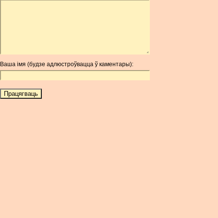
ARDR
ARG
ARS
AUD
AUR
Ваша імя (будзе адлюстроўвацца ў каментары):
AWG
AZN
BAM
BBD
BCH
BCN
BDT
BET
BGN
BHD
BIF
BLC
BMD
BNB