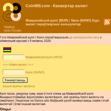
CoinMill.com - Канвертар валют
Маврикийской рупіі (MUR) і Nano (NANO) Курс
валют пераўтварэнні калькулятар
Увайсці
праз Google
Гэта Маврикийской рупіі і Nano пераўтваральнік
да цяперашняга часу
з
абменнымі курсамі з 9 жнівень 2026.
Маврикийской рупіі (MUR)
<== Абмен валют ==>
Nano (NANO)
Іншыя краіны і валюты
Калі ласка, увядзіце суму, якую ў полі злева ад Маврикийской рупіі.
Выкарыстоўвайце &quot;абмен валют&quot;, каб зрабіць Nano валюты па
змаўчанні. Націсніце на Nanos або Маўрыкія рупій канвертаваць паміж гэтай
валютай і ўсімі іншымі валютамі.
Опцыі