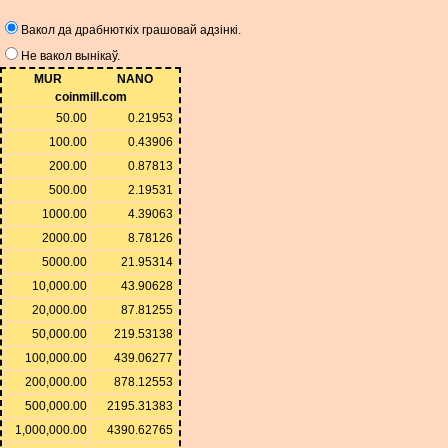
Вакол да драбнюткіх грашовай адзінкі.
Не вакол вынікаў.
MUR
NANO
coinmill.com
50.00
0.21953
100.00
0.43906
200.00
0.87813
500.00
2.19531
1000.00
4.39063
2000.00
8.78126
5000.00
21.95314
10,000.00
43.90628
20,000.00
87.81255
50,000.00
219.53138
100,000.00
439.06277
200,000.00
878.12553
500,000.00
2195.31383
1,000,000.00
4390.62765