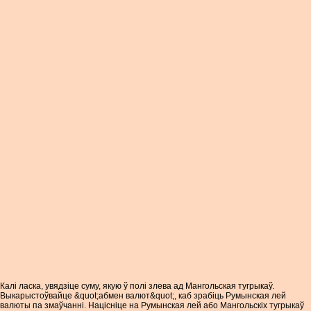
Калі ласка, увядзіце суму, якую ў полі злева ад Мангольская тугрыкаў.
Выкарыстоўвайце &quot;абмен валют&quot;, каб зрабіць Румынская лей
валюты па змаўчанні. Націсніце на Румынская лей або Мангольскіх тугрыкаў