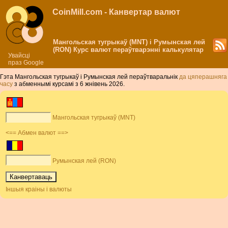
CoinMill.com - Канвертар валют
Мангольская тугрыкаў (MNT) і Румынская лей
(RON) Курс валют пераўтварэнні калькулятар
Увайсці
праз Google
Гэта Мангольская тугрыкаў і Румынская лей пераўтваральнік
да цяперашняга
часу
з абменнымі курсамі з 6 жнівень 2026.
Мангольская тугрыкаў (MNT)
<== Абмен валют ==>
Румынская лей (RON)
Іншыя краіны і валюты