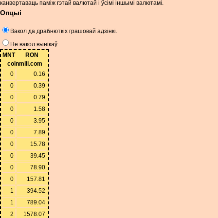
канвертаваць паміж гэтай валютай і ўсімі іншымі валютамі.
Опцыі
Вакол да драбнюткіх грашовай адзінкі.
Не вакол вынікаў.
MNT
RON
coinmill.com
0
0.16
0
0.39
0
0.79
0
1.58
0
3.95
0
7.89
0
15.78
0
39.45
0
78.90
0
157.81
1
394.52
1
789.04
2
1578.07