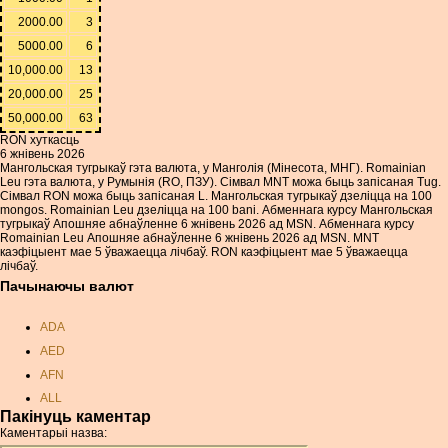
2000.00
3
5000.00
6
10,000.00
13
20,000.00
25
50,000.00
63
RON хуткасць
6 жнівень 2026
Мангольская тугрыкаў гэта валюта, у Манголія (Мінесота, МНГ). Romainian
Leu гэта валюта, у Румынія (RO, ПЗУ). Сімвал MNT можа быць запісаная Tug.
Сімвал RON можа быць запісаная L. Мангольская тугрыкаў дзеліцца на 100
mongos. Romainian Leu дзеліцца на 100 bani. Абменнага курсу Мангольская
тугрыкаў Апошняе абнаўленне 6 жнівень 2026 ад MSN. Абменнага курсу
Romainian Leu Апошняе абнаўленне 6 жнівень 2026 ад MSN. MNT
каэфіцыент мае 5 ўважаецца лічбаў. RON каэфіцыент мае 5 ўважаецца
лічбаў.
Пачынаючы валют
ADA
AED
AFN
ALL
Пакінуць каментар
AMD
Каментарыі назва:
ANC