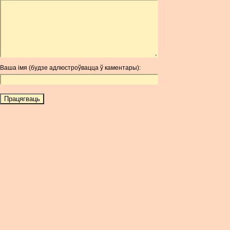
ARDR
ARG
ARS
AUD
AUR
Ваша імя (будзе адлюстроўвацца ў каментары):
AWG
AZN
BAM
BBD
BCH
BCN
BDT
BET
BGN
BHD
BIF
BLC
BMD
BNB