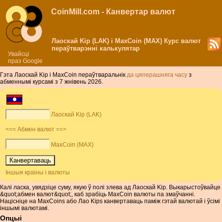
CoinMill.com - Канвертар валют
Лаоскай Kip (LAK) і MaxCoin (MAX) Курс валют
пераўтварэнні калькулятар
Увайсці
праз Google
Гэта Лаоскай Kip і MaxCoin пераўтваральнік
да цяперашняга часу
з
абменнымі курсамі з 7 жнівень 2026.
Лаоскай Kip (LAK)
<== Абмен валют ==>
MaxCoin (MAX)
Іншыя краіны і валюты
Калі ласка, увядзіце суму, якую ў полі злева ад Лаоскай Kip. Выкарыстоўвайце
&quot;абмен валют&quot;, каб зрабіць MaxCoin валюты па змаўчанні.
Націсніце на MaxCoins або Лао Kips канвертаваць паміж гэтай валютай і ўсімі
іншымі валютамі.
Опцыі