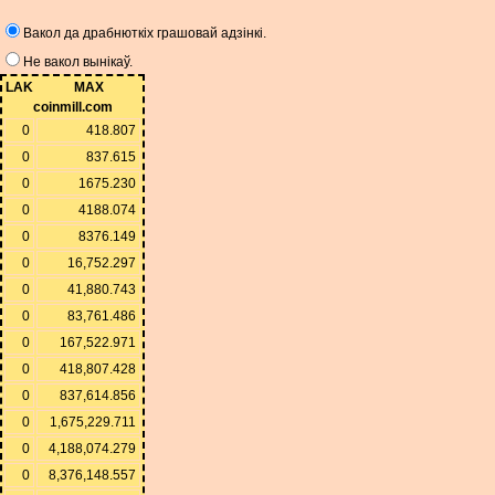
Вакол да драбнюткіх грашовай адзінкі.
Не вакол вынікаў.
LAK
MAX
coinmill.com
0
418.807
0
837.615
0
1675.230
0
4188.074
0
8376.149
0
16,752.297
0
41,880.743
0
83,761.486
0
167,522.971
0
418,807.428
0
837,614.856
0
1,675,229.711
0
4,188,074.279
0
8,376,148.557