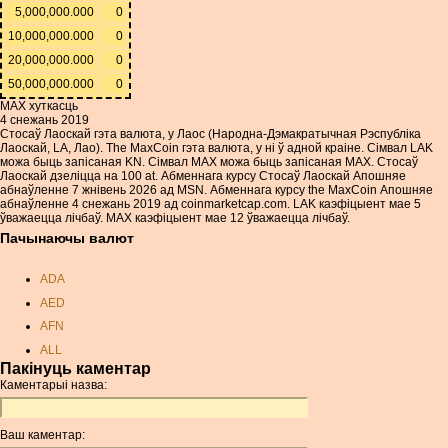
5,000,000.000
0
10,000,000.000
0
20,000,000.000
0
50,000,000.000
0
MAX хуткасць
4 снежань 2019
Стосаў Лаоскай гэта валюта, у Лаос (Народна-Дэмакратычная Рэспубліка
Лаоскай, LA, Лао). The MaxCoin гэта валюта, у ні ў адной краіне. Сімвал LAK
можа быць запісаная KN. Сімвал MAX можа быць запісаная MAX. Стосаў
Лаоскай дзеліцца на 100 at. Абменнага курсу Стосаў Лаоскай Апошняе
абнаўленне 7 жнівень 2026 ад MSN. Абменнага курсу the MaxCoin Апошняе
абнаўленне 4 снежань 2019 ад coinmarketcap.com. LAK каэфіцыент мае 5
ўважаецца лічбаў. MAX каэфіцыент мае 12 ўважаецца лічбаў.
Пачынаючы валют
ADA
AED
AFN
ALL
Пакінуць каментар
AMD
Каментарыі назва:
ANC
ANG
Ваш каментар:
AOA