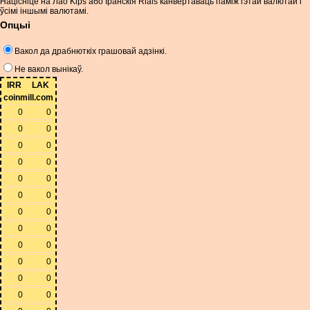
Націсніце на Лао Kips або Іранскія Rials канвертаваць паміж гэтай валютай і
ўсімі іншымі валютамі.
Опцыі
Вакол да драбнюткіх грашовай адзінкі.
Не вакол вынікаў.
IRR
LAK
coinmill.com
0
0
0
0
0
0
0
0
0
0
0
0
0
0
0
0
0
0
0
0
0
0
0
0