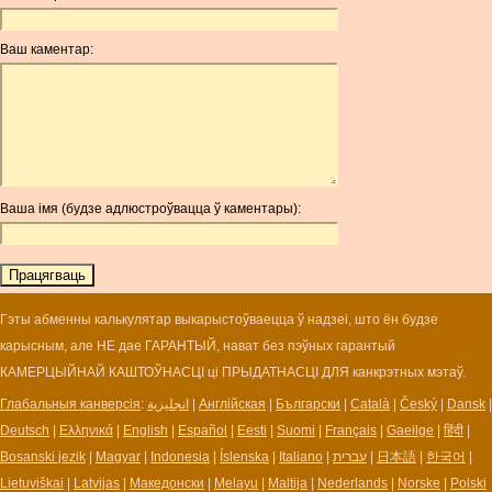
ANC
ANG
Ваш каментар:
AOA
ARDR
ARG
ARS
AUD
AUR
Ваша імя (будзе адлюстроўвацца ў каментары):
AWG
AZN
BAM
BBD
BCH
Гэты абменны калькулятар выкарыстоўваецца ў надзеі, што ён будзе
BCN
карысным, але НЕ дае ГАРАНТЫЙ, нават без пэўных гарантый
BDT
КАМЕРЦЫЙНАЙ КАШТОЎНАСЦІ ці ПРЫДАТНАСЦІ ДЛЯ канкрэтных мэтаў.
BET
Глабальныя канверсія
:
انجليزية
|
Англійская
|
Български
|
Català
|
Český
|
Dansk
|
BGN
Deutsch
|
Ελληνικά
|
English
|
Español
|
Eesti
|
Suomi
|
Français
|
Gaeilge
|
हिंदी
|
BHD
Bosanski jezik
|
Magyar
|
Indonesia
|
Íslenska
|
Italiano
|
עברית
|
日本語
|
한국어
|
BIF
Lietuviškai
|
Latvijas
|
Македонски
|
Melayu
|
Maltija
|
Nederlands
|
Norske
|
Polski