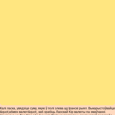
Калі ласка, увядзіце суму, якую ў полі злева ад Іранскі рыял. Выкарыстоўвайце
&quot;абмен валют&quot;, каб зрабіць Лаоскай Kip валюты па змаўчанні.