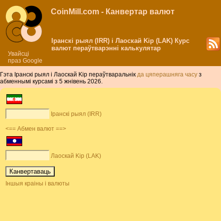
CoinMill.com - Канвертар валют
Іранскі рыял (IRR) і Лаоскай Kip (LAK) Курс
валют пераўтварэнні калькулятар
Увайсці
праз Google
Гэта Іранскі рыял і Лаоскай Kip пераўтваральнік
да цяперашняга часу
з
абменнымі курсамі з 5 жнівень 2026.
Іранскі рыял (IRR)
<== Абмен валют ==>
Лаоскай Kip (LAK)
Іншыя краіны і валюты