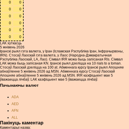
0
0
0
0
0
0
0
0
0
0
0
0
LAK хуткасць
5 жнівень 2026
Іранскі рыял гэта валюта, у Іран (Ісламская Рэспубліка Іран, Інфрачырвоны,
IRN). Стосаў Лаоскай гэта валюта, у Лаос (Народна-Дэмакратычная
Рэспубліка Лаоскай, LA, Лао). Сімвал IRR можа быць запісаная Rls. Сімвал
LAK можа быць запісаная KN. Іранскі рыял дзеліцца на 10 rials to a toman.
Стосаў Лаоскай дзеліцца на 100 at. Абменнага курсу Іранскі рыял Апошняе
абнаўленне 5 жнівень 2026 ад MSN. Абменнага курсу Стосаў Лаоскай
Апошняе абнаўленне 5 жнівень 2026 ад MSN. IRR каэфіцыент мае 5
ўважаецца лічбаў. LAK каэфіцыент мае 5 ўважаецца лічбаў.
Пачынаючы валют
ADA
AED
AFN
ALL
Пакінуць каментар
AMD
Каментарыі назва: