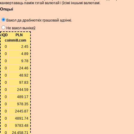
канвертаваць паміж гэтай валютай і ўсімі іншымі валютамі.
Опцыі
Вакол да драбнюткіх грашовай адзінкі.
Не вакол вынікаў.
IQD
PLN
coinmill.com
0
2.45
0
4.89
0
9.78
0
24.46
0
48.92
0
97.83
0
244.59
0
489.17
0
978.35
0
2445.87
0
4891.74
0
9783.48
0
24,458.71