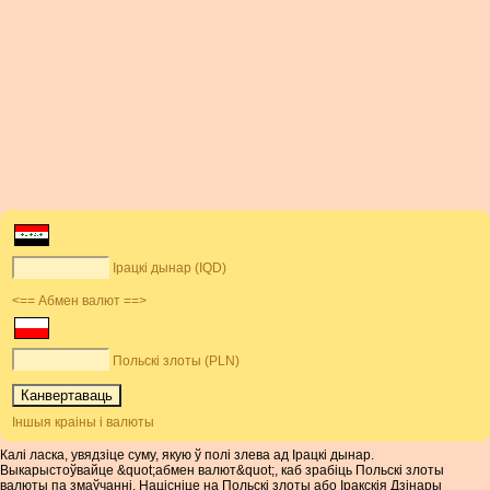
Ірацкі дынар (IQD)
<== Абмен валют ==>
Польскі злоты (PLN)
Іншыя краіны і валюты
Калі ласка, увядзіце суму, якую ў полі злева ад Ірацкі дынар.
Выкарыстоўвайце &quot;абмен валют&quot;, каб зрабіць Польскі злоты
валюты па змаўчанні. Націсніце на Польскі злоты або Іракскія Дзінары