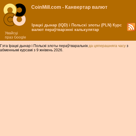
CoinMill.com - Канвертар валют
Ірацкі дынар (IQD) і Польскі злоты (PLN) Курс
валют пераўтварэнні калькулятар
Увайсці
праз Google
Гэта Ірацкі дынар і Польскі злоты пераўтваральнік
да цяперашняга часу
з
абменнымі курсамі з 9 жнівень 2026.