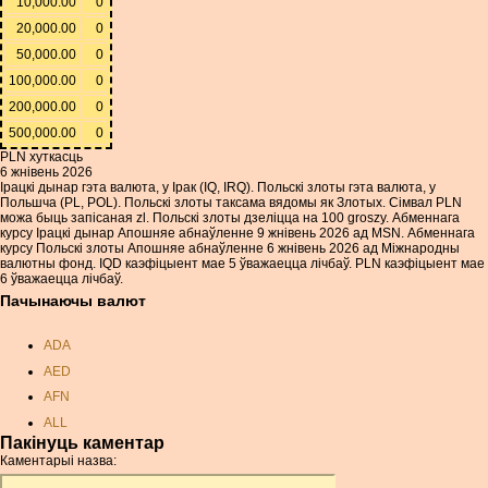
10,000.00
0
20,000.00
0
50,000.00
0
100,000.00
0
200,000.00
0
500,000.00
0
PLN хуткасць
6 жнівень 2026
Ірацкі дынар гэта валюта, у Ірак (IQ, IRQ). Польскі злоты гэта валюта, у
Польшча (PL, POL). Польскі злоты таксама вядомы як Злотых. Сімвал PLN
можа быць запісаная zl. Польскі злоты дзеліцца на 100 groszy. Абменнага
курсу Ірацкі дынар Апошняе абнаўленне 9 жнівень 2026 ад MSN. Абменнага
курсу Польскі злоты Апошняе абнаўленне 6 жнівень 2026 ад Міжнародны
валютны фонд. IQD каэфіцыент мае 5 ўважаецца лічбаў. PLN каэфіцыент мае
6 ўважаецца лічбаў.
Пачынаючы валют
ADA
AED
AFN
ALL
Пакінуць каментар
AMD
Каментарыі назва:
ANC