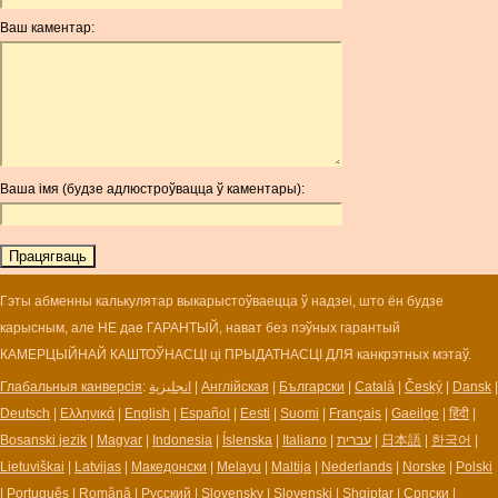
ANG
Ваш каментар:
AOA
ARDR
ARG
ARS
AUD
AUR
Ваша імя (будзе адлюстроўвацца ў каментары):
AWG
AZN
BAM
BBD
BCH
Гэты абменны калькулятар выкарыстоўваецца ў надзеі, што ён будзе
BCN
карысным, але НЕ дае ГАРАНТЫЙ, нават без пэўных гарантый
BDT
КАМЕРЦЫЙНАЙ КАШТОЎНАСЦІ ці ПРЫДАТНАСЦІ ДЛЯ канкрэтных мэтаў.
BET
Глабальныя канверсія
:
انجليزية
|
Англійская
|
Български
|
Català
|
Český
|
Dansk
|
BGN
Deutsch
|
Ελληνικά
|
English
|
Español
|
Eesti
|
Suomi
|
Français
|
Gaeilge
|
हिंदी
|
BHD
Bosanski jezik
|
Magyar
|
Indonesia
|
Íslenska
|
Italiano
|
עברית
|
日本語
|
한국어
|
BIF
Lietuviškai
|
Latvijas
|
Македонски
|
Melayu
|
Maltija
|
Nederlands
|
Norske
|
Polski
BLC
|
Português
|
Română
|
Русский
|
Slovensky
|
Slovenski
|
Shqiptar
|
Српски
|