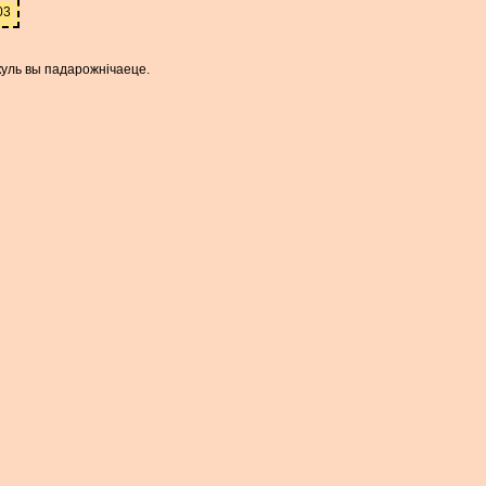
03
пакуль вы падарожнічаеце.