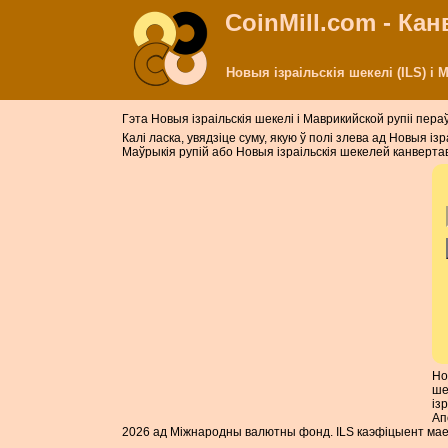
CoinMill.com - Ка
Новыя ізраільскія шекелі (ILS) і
Гэта Новыя ізраільскія шекелі і Маврикийской рупіі пер
Калі ласка, увядзіце суму, якую ў полі злева ад Новыя і
Маўрыкія рупій або Новыя ізраільскія шекелей канвертав
Но
ше
із
Ап
2026 ад Міжнародны валютны фонд. ILS каэфіцыент мае 