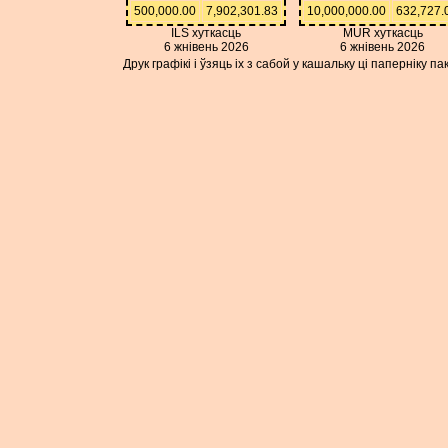
500,000.00
7,902,301.83
10,000,000.00
632,727.
ILS хуткасць
MUR хуткасць
6 жнівень 2026
6 жнівень 2026
Друк графікі і ўзяць іх з сабой у кашальку ці паперніку 