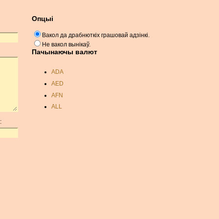
Опцыі
Вакол да драбнюткіх грашовай адзінкі.
Не вакол вынікаў.
Пачынаючы валют
ADA
AED
AFN
ALL
AMD
:
ANC
ANG
AOA
ARDR
ARG
ARS
AUD
AUR