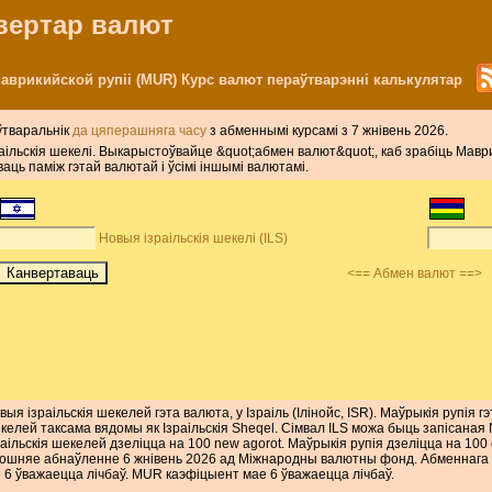
нвертар валют
 Маврикийской рупіі (MUR) Курс валют пераўтварэнні калькулятар
аўтваральнік
да цяперашняга часу
з абменнымі курсамі з 7 жнівень 2026.
зраільскія шекелі. Выкарыстоўвайце &quot;абмен валют&quot;, каб зрабіць Мавр
аць паміж гэтай валютай і ўсімі іншымі валютамі.
Новыя ізраільскія шекелі (ILS)
<== Абмен валют ==>
выя ізраільскія шекелей гэта валюта, у Ізраіль (Ілінойс, ISR). Маўрыкія рупія 
келей таксама вядомы як Ізраільскія Sheqel. Сімвал ILS можа быць запісана
раільскія шекелей дзеліцца на 100 new agorot. Маўрыкія рупія дзеліцца на 100
ошняе абнаўленне 6 жнівень 2026 ад Міжнародны валютны фонд. Абменнага к
6 ўважаецца лічбаў. MUR каэфіцыент мае 6 ўважаецца лічбаў.