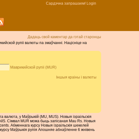
Сардэчна запрашаем!
Login
Дадаць свой каментар да гэтай старонцы
икийской рупіі валюты па змаўчанні. Націсніце на
Маврикийской рупіі (MUR)
Іншыя краіны і валюты
гэта валюта, у Маўрыкій (MU, MUS). Новыя ізраільскія
я NIS. Сімвал MUR можа быць запісаная Mau Rs. Новыя
 cents. Абменнага курсу Новыя ізраільскія шекелей
урсу Маўрыкія рупія Апошняе абнаўленне 6 жнівень