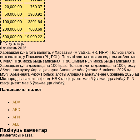
20,000.00
760.37
50,000.00
1900.92
100,000.00
3801.84
200,000.00
7603.69
500,000.00
19,009.22
PLN хуткасць
6 жнівень 2026
Харвацкая куна гэта валюта, у Харватыя (Hrvatska, HR, HRV). Польскі злоты
гэта валюта, у Польшча (PL, POL). Польскі злоты таксама вядомы як Злотых.
Сімвал HRK можа быць запісаная HRK. Сімвал PLN можа быць запісаная zl.
Харвацкая куна дзеліцца на 100 lipas. Польскі злоты дзеліцца на 100 groszy.
Абменнага курсу Харвацкая куна Апошняе абнаўленне 5 жнівень 2026 ад
MSN. Абменнага курсу Польскі злоты Апошняе абнаўленне 6 жнівень 2026 ад
Міжнародны валютны фонд. HRK каэфіцыент мае 5 ўважаецца лічбаў. PLN
каэфіцыент мае 6 ўважаецца лічбаў.
Пачынаючы валют
ADA
AED
AFN
ALL
Пакінуць каментар
AMD
Каментарыі назва:
ANC