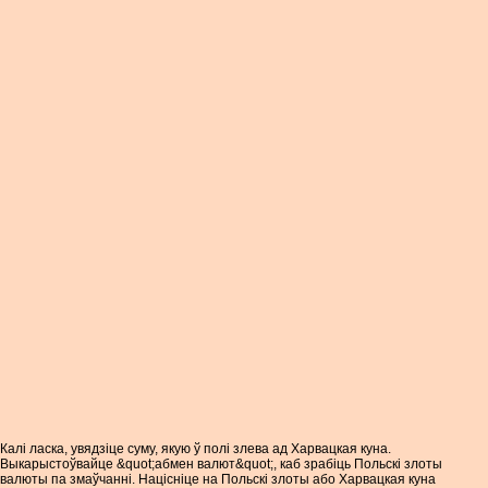
Калі ласка, увядзіце суму, якую ў полі злева ад Харвацкая куна.
Выкарыстоўвайце &quot;абмен валют&quot;, каб зрабіць Польскі злоты
валюты па змаўчанні. Націсніце на Польскі злоты або Харвацкая куна