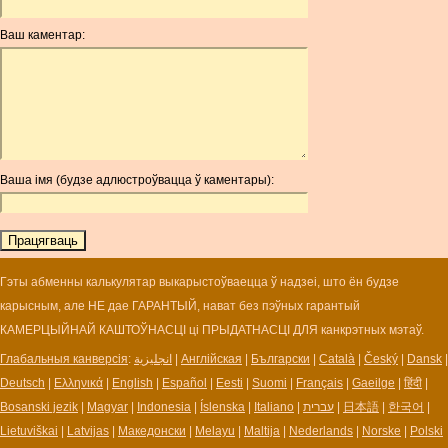
ANG
Ваш каментар:
AOA
ARDR
ARG
ARS
AUD
AUR
Ваша імя (будзе адлюстроўвацца ў каментары):
AWG
AZN
BAM
BBD
BCH
Гэты абменны калькулятар выкарыстоўваецца ў надзеі, што ён будзе
BCN
карысным, але НЕ дае ГАРАНТЫЙ, нават без пэўных гарантый
BDT
КАМЕРЦЫЙНАЙ КАШТОЎНАСЦІ ці ПРЫДАТНАСЦІ ДЛЯ канкрэтных мэтаў.
BET
Глабальныя канверсія
:
انجليزية
|
Англійская
|
Български
|
Català
|
Český
|
Dansk
|
BGN
Deutsch
|
Ελληνικά
|
English
|
Español
|
Eesti
|
Suomi
|
Français
|
Gaeilge
|
हिंदी
|
BHD
Bosanski jezik
|
Magyar
|
Indonesia
|
Íslenska
|
Italiano
|
עברית
|
日本語
|
한국어
|
BIF
Lietuviškai
|
Latvijas
|
Македонски
|
Melayu
|
Maltija
|
Nederlands
|
Norske
|
Polski
BLC