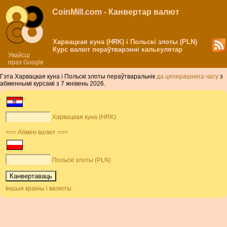
CoinMill.com - Канвертар валют
Харвацкая куна (HRK) і Польскі злоты (PLN)
Курс валют пераўтварэнні калькулятар
Увайсці
праз Google
Гэта Харвацкая куна і Польскі злоты пераўтваральнік
да цяперашняга часу
з
абменнымі курсамі з 7 жнівень 2026.
Харвацкая куна (HRK)
<== Абмен валют ==>
Польскі злоты (PLN)
Іншыя краіны і валюты