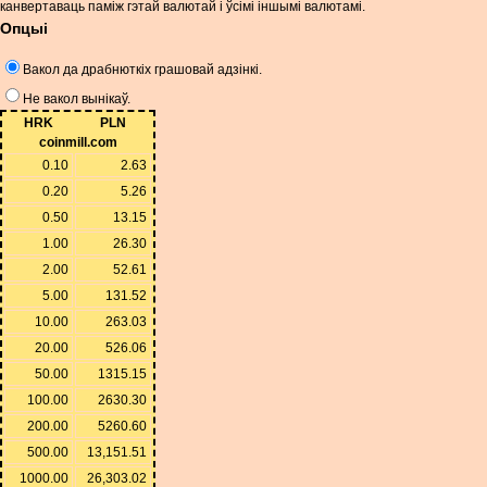
канвертаваць паміж гэтай валютай і ўсімі іншымі валютамі.
Опцыі
Вакол да драбнюткіх грашовай адзінкі.
Не вакол вынікаў.
HRK
PLN
coinmill.com
0.10
2.63
0.20
5.26
0.50
13.15
1.00
26.30
2.00
52.61
5.00
131.52
10.00
263.03
20.00
526.06
50.00
1315.15
100.00
2630.30
200.00
5260.60
500.00
13,151.51
1000.00
26,303.02