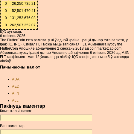
0
26,250,735.21
0
52,501,470.41
0
131,253,676.03
0
262,507,352.07
IQD хуткасць
6 жнівень 2026
The FlutterCoin гэта валюта, у ні ў адной краіне. Ірацкі дынар гэта валюта, у
Ірак (IQ, IRQ). Сімвал FLT можа быць запісаная FLT. Абменнага курсу the
FlutterCoin Апошняе абнаўленне 2 снежань 2018 ад coinmarketcap.com.
Абменнага курсу Ірацкі дынар Апошняе абнаўленне 6 жнівень 2026 ад MSN.
FLT каэфіцыент мае 12 ўважаецца лічбаў. IQD каэфіцыент мае 5 ўважаецца
лічбаў.
Пачынаючы валют
ADA
AED
AFN
ALL
Пакінуць каментар
AMD
Каментарыі назва:
ANC
ANG
Ваш каментар:
AOA