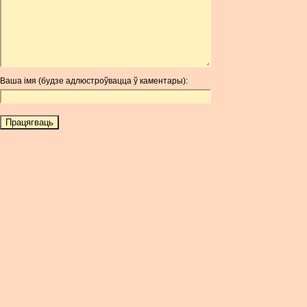
ARDR
ARG
ARS
AUD
AUR
Ваша імя (будзе адлюстроўвацца ў каментары):
AWG
AZN
BAM
BBD
BCH
BCN
BDT
BET
BGN
BHD
BIF
BLC
BMD
BNB