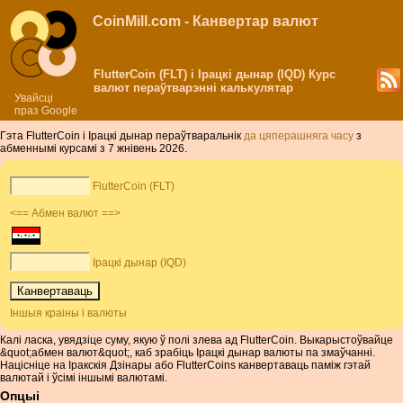
CoinMill.com - Канвертар валют
FlutterCoin (FLT) і Ірацкі дынар (IQD) Курс
валют пераўтварэнні калькулятар
Увайсці
праз Google
Гэта FlutterCoin і Ірацкі дынар пераўтваральнік
да цяперашняга часу
з
абменнымі курсамі з 7 жнівень 2026.
FlutterCoin (FLT)
<== Абмен валют ==>
Ірацкі дынар (IQD)
Іншыя краіны і валюты
Калі ласка, увядзіце суму, якую ў полі злева ад FlutterCoin. Выкарыстоўвайце
&quot;абмен валют&quot;, каб зрабіць Ірацкі дынар валюты па змаўчанні.
Націсніце на Іракскія Дзінары або FlutterCoins канвертаваць паміж гэтай
валютай і ўсімі іншымі валютамі.
Опцыі