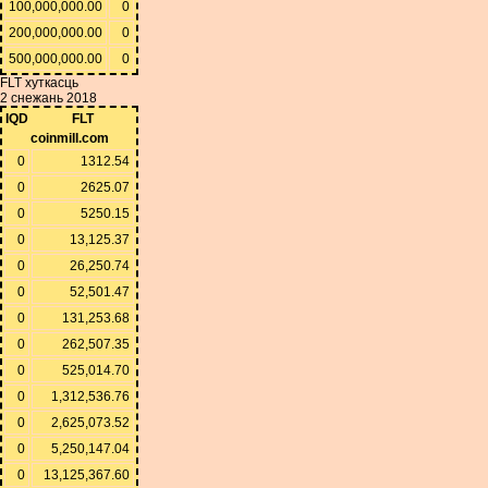
100,000,000.00
0
200,000,000.00
0
500,000,000.00
0
FLT хуткасць
2 снежань 2018
IQD
FLT
coinmill.com
0
1312.54
0
2625.07
0
5250.15
0
13,125.37
0
26,250.74
0
52,501.47
0
131,253.68
0
262,507.35
0
525,014.70
0
1,312,536.76
0
2,625,073.52
0
5,250,147.04
0
13,125,367.60