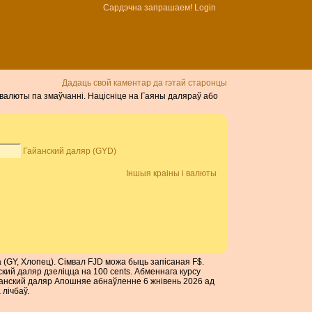
Сардэчна запрашаем!
Login
Дадаць свой каментар да гэтай старонцы
р валюты па змаўчанні. Націсніце на Гаяны даляраў або
Гайанский даляр (GYD)
Іншыя краіны і валюты
а (GY, Хлопец). Сімвал FJD можа быць запісаная F$.
кий даляр дзеліцца на 100 cents. Абменнага курсу
анский даляр Апошняе абнаўленне 6 жнівень 2026 ад
лічбаў.