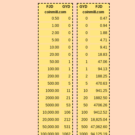
FJD
GYD
GYD
FJD
coinmill.com
coinmill.com
0.50
0
0
0.47
1.00
0
0
0.94
2.00
0
0
1.88
5.00
0
0
4.71
10.00
0
0
9.41
20.00
0
0
18.83
50.00
1
1
47.06
100.00
1
1
94.13
200.00
2
2
188.25
500.00
5
5
470.63
1000.00
11
10
941.25
2000.00
21
20
1882.50
5000.00
53
50
4706.26
10,000.00
106
100
9412.52
20,000.00
212
200
18,825.04
50,000.00
531
500
47,062.60
100,000.00
1062
1000
94,125.19