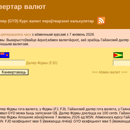
нвертар валют
аляр (GYD) Курс валют пераўтварэнні калькулятар
 цяперашняга часу
з абменнымі курсамі з 7 жнівень 2026.
Фіджы. Выкарыстоўвайце &quot;абмен валют&quot;, каб зрабіць Гайанский даля
 іншымі валютамі.
Даляр Фіджы (FJD)
<== Абмен валют ==>
ляр Фіджы гэта валюта, у Фіджы (FJ, FJI). Гайанский даляр гэта валюта, у Гаян
мвал GYD можа быць запісаная G$. Даляр Фіджы дзеліцца на 100 cents. Гайанс
ляр Фіджы Апошняе абнаўленне 7 жнівень 2026 ад MSN. Абменнага курсу Гай
N. FJD каэфіцыент мае 5 ўважаецца лічбаў. GYD каэфіцыент мае 5 ўважаецца 