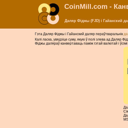
CoinMill.com - Ка
Даляр Фіджы (FJD) і Гайанский д
Гэта Даляр Фіджы і Гайанский даляр пераўтваральнік
да
Калі ласка, увядзіце суму, якую ў полі злева ад Даляр 
Фіджы даляраў канвертаваць паміж гэтай валютай і ўсімі
Да
Сі
Да
MS