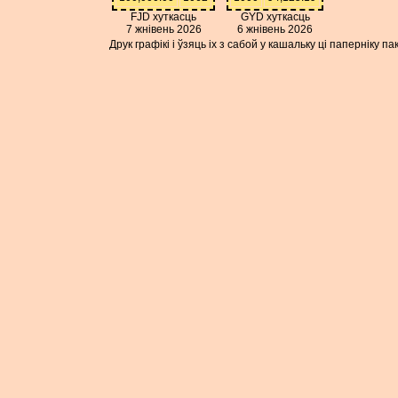
FJD хуткасць
GYD хуткасць
7 жнівень 2026
6 жнівень 2026
Друк графікі і ўзяць іх з сабой у кашальку ці паперніку 