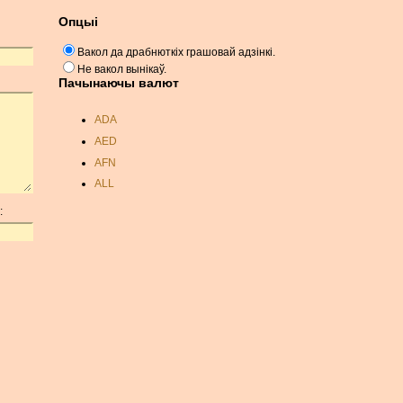
Опцыі
Вакол да драбнюткіх грашовай адзінкі.
Не вакол вынікаў.
Пачынаючы валют
ADA
AED
AFN
ALL
AMD
:
ANC
ANG
AOA
ARDR
ARG
ARS
AUD
AUR
AWG