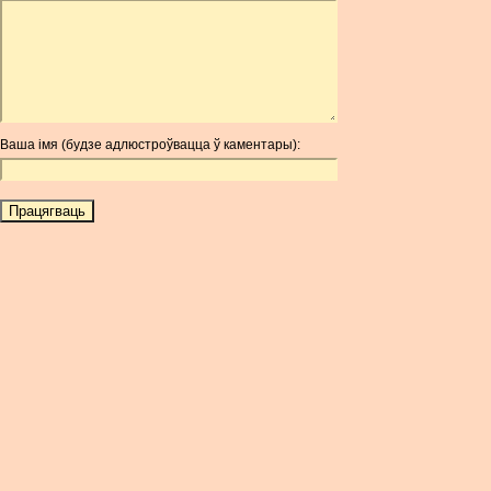
ARDR
ARG
ARS
AUD
AUR
Ваша імя (будзе адлюстроўвацца ў каментары):
AWG
AZN
BAM
BBD
BCH
BCN
BDT
BET
BGN
BHD
BIF
BLC
BMD
BNB