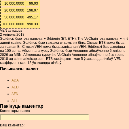
10,000.0000
99.03
20,000.0000
198.07
50,000.0000
495.17
100,000.0000
990.33
VEN хуткасць
2 жнівень 2018
Эфіёпскі быр гэта валюта, у Эфіопія (ET, ETH). The VeChain гэта валюта, у ні ў
адной краіне. Эфіёпскі быр таксама вядомы як Birrs. Сімвал ETB можа быць
запісаная Br. Сімвал VEN можа быць запісаная VEN. Эфіёпскі быр дзеліцца
на 100 cents. Абменнага курсу Эфіёпскі быр Апошняе абнаўленне 6 жнівень
2026 ад MSN. Абменнага курсу the VeChain Апошняе абнаўленне 2 жнівень
2018 ад coinmarketcap.com. ETB каэфіцыент мае 5 ўважаецца лічбаў. VEN
каэфіцыент мае 12 ўважаецца лічбаў.
Пачынаючы валют
ADA
AED
AFN
ALL
Пакінуць каментар
AMD
Каментарыі назва:
ANC
ANG
Ваш каментар:
AOA