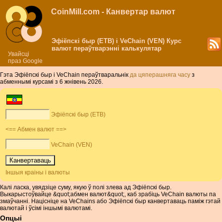
CoinMill.com - Канвертар валют
Эфіёпскі быр (ETB) і VeChain (VEN) Курс
валют пераўтварэнні калькулятар
Увайсці
праз Google
Гэта Эфіёпскі быр і VeChain пераўтваральнік
да цяперашняга часу
з
абменнымі курсамі з 6 жнівень 2026.
Эфіёпскі быр (ETB)
<== Абмен валют ==>
VeChain (VEN)
Іншыя краіны і валюты
Калі ласка, увядзіце суму, якую ў полі злева ад Эфіёпскі быр.
Выкарыстоўвайце &quot;абмен валют&quot;, каб зрабіць VeChain валюты па
змаўчанні. Націсніце на VeChains або Эфіёпскі быр канвертаваць паміж гэтай
валютай і ўсімі іншымі валютамі.
Опцыі