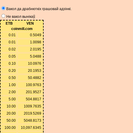
Вакол да драбнюткіх грашовай адзінкі.
Не вакол вынікаў.
ETB
VEN
coinmill.com
0.01
0.5049
0.01
1.0098
0.02
2.0195
0.05
5.0488
0.10
10.0976
0.20
20.1953
0.50
50.4882
1.00
100.9763
2.00
201.9527
5.00
504.8817
10.00
1009.7635
20.00
2019.5269
50.00
5048.8173
100.00
10,097.6345