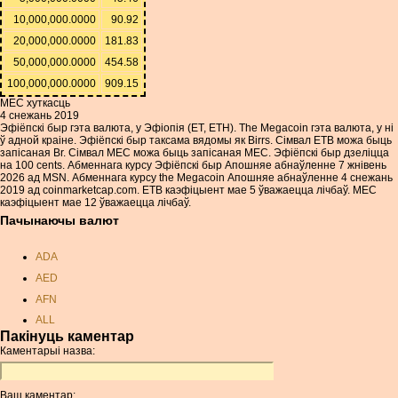
10,000,000.0000
90.92
20,000,000.0000
181.83
50,000,000.0000
454.58
100,000,000.0000
909.15
MEC хуткасць
4 снежань 2019
Эфіёпскі быр гэта валюта, у Эфіопія (ET, ETH). The Megacoin гэта валюта, у ні
ў адной краіне. Эфіёпскі быр таксама вядомы як Birrs. Сімвал ETB можа быць
запісаная Br. Сімвал MEC можа быць запісаная MEC. Эфіёпскі быр дзеліцца
на 100 cents. Абменнага курсу Эфіёпскі быр Апошняе абнаўленне 7 жнівень
2026 ад MSN. Абменнага курсу the Megacoin Апошняе абнаўленне 4 снежань
2019 ад coinmarketcap.com. ETB каэфіцыент мае 5 ўважаецца лічбаў. MEC
каэфіцыент мае 12 ўважаецца лічбаў.
Пачынаючы валют
ADA
AED
AFN
ALL
Пакінуць каментар
AMD
Каментарыі назва:
ANC
ANG
Ваш каментар: