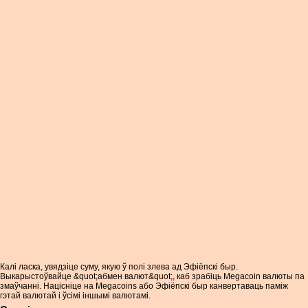
Калі ласка, увядзіце суму, якую ў полі злева ад Эфіёпскі быр.
Выкарыстоўвайце &quot;абмен валют&quot;, каб зрабіць Megacoin валюты па
змаўчанні. Націсніце на Megacoins або Эфіёпскі быр канвертаваць паміж
гэтай валютай і ўсімі іншымі валютамі.