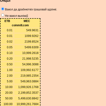
Опцыі
Вакол да драбнюткіх грашовай адзінкі.
Не вакол вынікаў.
ETB
MEC
coinmill.com
0.01
549.9631
0.01
1099.9262
0.02
2199.8524
0.05
5499.6309
0.10
10,999.2618
0.20
21,998.5235
0.50
54,996.3088
1.00
109,992.6177
2.00
219,985.2354
5.00
549,963.0884
10.00
1,099,926.1768
20.00
2,199,852.3537
50.00
5,499,630.8842
100.00
10,999,261.7684