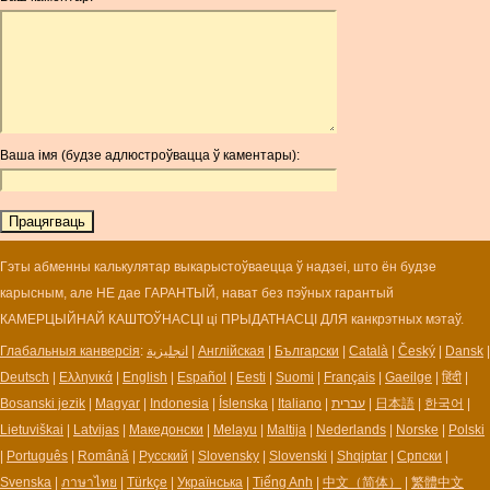
AOA
ARDR
ARG
ARS
AUD
AUR
Ваша імя (будзе адлюстроўвацца ў каментары):
AWG
AZN
BAM
BBD
BCH
Гэты абменны калькулятар выкарыстоўваецца ў надзеі, што ён будзе
BCN
карысным, але НЕ дае ГАРАНТЫЙ, нават без пэўных гарантый
BDT
КАМЕРЦЫЙНАЙ КАШТОЎНАСЦІ ці ПРЫДАТНАСЦІ ДЛЯ канкрэтных мэтаў.
BET
Глабальныя канверсія
:
انجليزية
|
Англійская
|
Български
|
Català
|
Český
|
Dansk
|
BGN
Deutsch
|
Ελληνικά
|
English
|
Español
|
Eesti
|
Suomi
|
Français
|
Gaeilge
|
हिंदी
|
BHD
Bosanski jezik
|
Magyar
|
Indonesia
|
Íslenska
|
Italiano
|
עברית
|
日本語
|
한국어
|
BIF
Lietuviškai
|
Latvijas
|
Македонски
|
Melayu
|
Maltija
|
Nederlands
|
Norske
|
Polski
BLC
|
Português
|
Română
|
Русский
|
Slovensky
|
Slovenski
|
Shqiptar
|
Српски
|
BMD
Svenska
|
ภาษาไทย
|
Türkçe
|
Українська
|
Tiếng Anh
|
中文（简体）
|
繁體中文