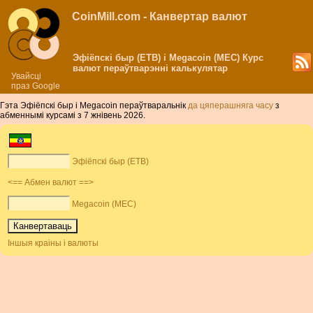
CoinMill.com - Канвертар валют
Эфіёпскі быр (ETB) і Megacoin (MEC) Курс
валют пераўтварэнні калькулятар
Увайсці
праз Google
Гэта Эфіёпскі быр і Megacoin пераўтваральнік
да цяперашняга часу
з
абменнымі курсамі з 7 жнівень 2026.
Эфіёпскі быр (ETB)
<== Абмен валют ==>
Megacoin (MEC)
Іншыя краіны і валюты