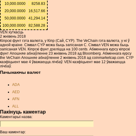
10,000.0000
8258.83
20,000.0000
16,517.66
50,000.0000
41,294.14
100,000.0000
82,588.28
VEN хуткасць
2 жнівень 2018
Кіпрскі фунт гэта валюта, у Кіпр (Сай, CYP). The VeChain гэта валюта, у ні ў
адной краіне. Сімвал CYP можа быць запісаная C. Сімвал VEN можа быць
запісаная VEN. Кіпрскі фунт дзеліцца на 100 cents. Абменнага курсу кіпрскі
фунт Апошняе абнаўленне 23 жнівень 2018 ад Bloomberg. Абменнага курсу
the VeChain Апошняе абнаўленне 2 жнівень 2018 ад coinmarketcap.com. CYP
каэфіцыент мае 4 ўважаецца лічбаў. VEN каэфіцыент мае 12 ўважаецца
лічбаў.
Пачынаючы валют
ADA
AED
AFN
ALL
Пакінуць каментар
AMD
Каментарыі назва:
ANC
ANG
Ваш каментар:
AOA