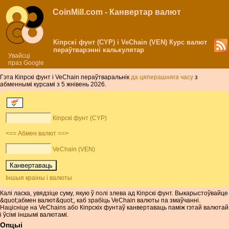
CoinMill.com - Канвертар валют
Кіпрскі фунт (CYP) і VeChain (VEN) Курс валют
пераўтварэнні калькулятар
Увайсці
праз Google
Гэта Кіпрскі фунт і VeChain пераўтваральнік
да цяперашняга часу
з
абменнымі курсамі з 5 жнівень 2026.
Кіпрскі фунт (CYP)
<== Абмен валют ==>
VeChain (VEN)
Іншыя краіны і валюты
Калі ласка, увядзіце суму, якую ў полі злева ад Кіпрскі фунт. Выкарыстоўвайце
&quot;абмен валют&quot;, каб зрабіць VeChain валюты па змаўчанні.
Націсніце на VeChains або Кіпрскіх фунтаў канвертаваць паміж гэтай валютай
і ўсімі іншымі валютамі.
Опцыі