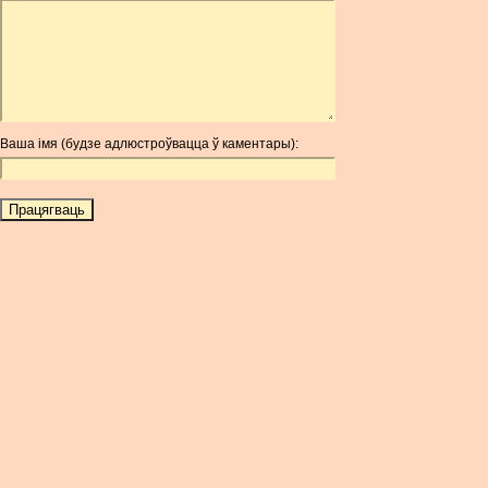
ARDR
ARG
ARS
AUD
AUR
Ваша імя (будзе адлюстроўвацца ў каментары):
AWG
AZN
BAM
BBD
BCH
BCN
BDT
BET
BGN
BHD
BIF
BLC
BMD
BNB