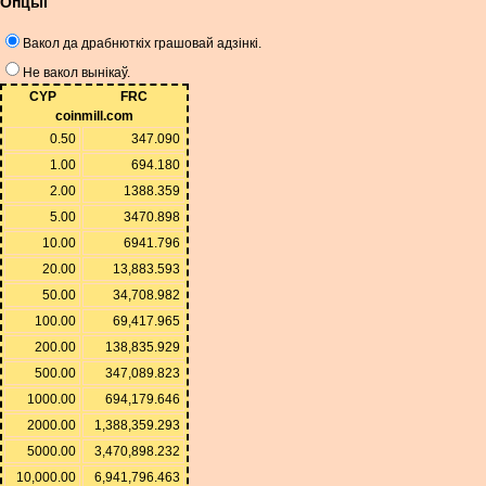
Опцыі
Вакол да драбнюткіх грашовай адзінкі.
Не вакол вынікаў.
CYP
FRC
coinmill.com
0.50
347.090
1.00
694.180
2.00
1388.359
5.00
3470.898
10.00
6941.796
20.00
13,883.593
50.00
34,708.982
100.00
69,417.965
200.00
138,835.929
500.00
347,089.823
1000.00
694,179.646
2000.00
1,388,359.293
5000.00
3,470,898.232
10,000.00
6,941,796.463