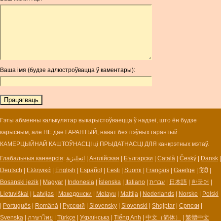
AOA
ARDR
ARG
ARS
AUD
AUR
Ваша імя (будзе адлюстроўвацца ў каментары):
AWG
AZN
BAM
BBD
BCH
Гэты абменны калькулятар выкарыстоўваецца ў надзеі, што ён будзе
BCN
карысным, але НЕ дае ГАРАНТЫЙ, нават без пэўных гарантый
BDT
КАМЕРЦЫЙНАЙ КАШТОЎНАСЦІ ці ПРЫДАТНАСЦІ ДЛЯ канкрэтных мэтаў.
BET
Глабальныя канверсія
:
انجليزية
|
Англійская
|
Български
|
Català
|
Český
|
Dansk
|
BGN
Deutsch
|
Ελληνικά
|
English
|
Español
|
Eesti
|
Suomi
|
Français
|
Gaeilge
|
हिंदी
|
BHD
Bosanski jezik
|
Magyar
|
Indonesia
|
Íslenska
|
Italiano
|
עברית
|
日本語
|
한국어
|
BIF
Lietuviškai
|
Latvijas
|
Македонски
|
Melayu
|
Maltija
|
Nederlands
|
Norske
|
Polski
BLC
|
Português
|
Română
|
Русский
|
Slovensky
|
Slovenski
|
Shqiptar
|
Српски
|
BMD
Svenska
|
ภาษาไทย
|
Türkçe
|
Українська
|
Tiếng Anh
|
中文（简体）
|
繁體中文