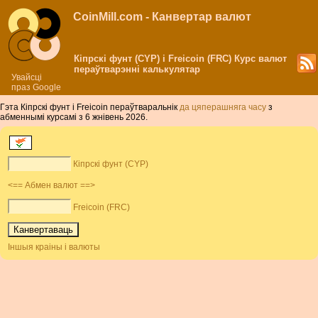
CoinMill.com - Канвертар валют
Кіпрскі фунт (CYP) і Freicoin (FRC) Курс валют
пераўтварэнні калькулятар
Увайсці
праз Google
Гэта Кіпрскі фунт і Freicoin пераўтваральнік
да цяперашняга часу
з
абменнымі курсамі з 6 жнівень 2026.
Кіпрскі фунт (CYP)
<== Абмен валют ==>
Freicoin (FRC)
Іншыя краіны і валюты