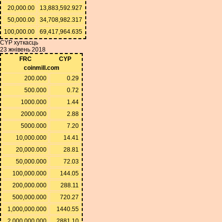
20,000.00
13,883,592.927
50,000.00
34,708,982.317
100,000.00
69,417,964.635
CYP хуткасць
23 жнівень 2018
FRC
CYP
coinmill.com
200.000
0.29
500.000
0.72
1000.000
1.44
2000.000
2.88
5000.000
7.20
10,000.000
14.41
20,000.000
28.81
50,000.000
72.03
100,000.000
144.05
200,000.000
288.11
500,000.000
720.27
1,000,000.000
1440.55
2,000,000.000
2881.10