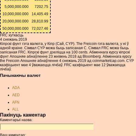
5,000,000.000
7202.75
10,000,000.000
14,405.49
20,000,000.000
28,810.99
50,000,000.000
72,027.46
FRC хуткасць
4 снежань 2019
Кіпрскі фунт гэта валюта, у Кіпр (Сай, CYP). The Freicoin гэта валюта, у ні ў
адной краіне. Сімвал CYP можа быць запісаная C. Сімвал FRC можа быць
запісаная FRC. Кіпрскі фунт дзеліцца на 100 cents. Абменнага курсу кіпрскі
фунт Апошняе абнаўленне 23 жнівень 2018 ад Bloomberg. Абменнага курсу
the Freicoin Апошняе абнаўленне 4 снежань 2019 ад coinmarketcap.com. CYP
каэфіцыент мае 4 ўважаецца лічбаў. FRC каэфіцыент мае 12 ўважаецца
лічбаў.
Пачынаючы валют
ADA
AED
AFN
ALL
Пакінуць каментар
AMD
Каментарыі назва:
ANC
ANG
Ваш каментар: