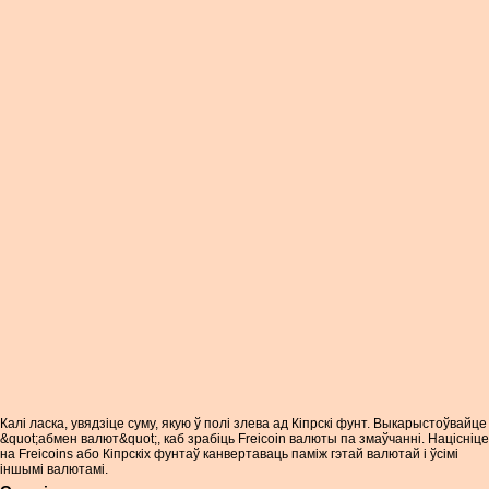
Калі ласка, увядзіце суму, якую ў полі злева ад Кіпрскі фунт. Выкарыстоўвайце
&quot;абмен валют&quot;, каб зрабіць Freicoin валюты па змаўчанні. Націсніце
на Freicoins або Кіпрскіх фунтаў канвертаваць паміж гэтай валютай і ўсімі
іншымі валютамі.