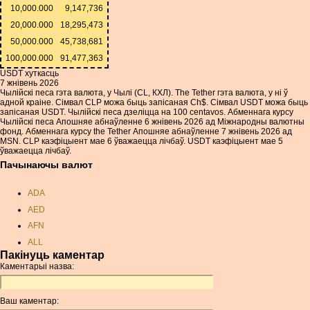
10,000.000
9,147,736
20,000.000
18,295,473
50,000.000
45,738,681
100,000.000
91,477,363
USDT хуткасць
7 жнівень 2026
Чылійскі песа гэта валюта, у Чылі (CL, КХЛ). The Tether гэта валюта, у ні ў
адной краіне. Сімвал CLP можа быць запісаная Ch$. Сімвал USDT можа быць
запісаная USDT. Чылійскі песа дзеліцца на 100 centavos. Абменнага курсу
Чылійскі песа Апошняе абнаўленне 6 жнівень 2026 ад Міжнародны валютны
фонд. Абменнага курсу the Tether Апошняе абнаўленне 7 жнівень 2026 ад
MSN. CLP каэфіцыент мае 6 ўважаецца лічбаў. USDT каэфіцыент мае 5
ўважаецца лічбаў.
Пачынаючы валют
ADA
AED
AFN
ALL
Пакінуць каментар
AMD
Каментарыі назва:
ANC
ANG
Ваш каментар:
AOA