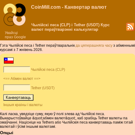
CoinMill.com - Канвертар валют
Чылійскі песа (CLP) і Tether (USDT) Курс
валют пераўтварэнні калькулятар
Увайсці
праз Google
Гэта Чылійскі песа і Tether пераўтваральнік
да цяперашняга часу
з абменнымі
курсамі з 7 жнівень 2026.
Чылійскі песа (CLP)
<== Абмен валют ==>
Tether (USDT)
Іншыя краіны і валюты
Калі ласка, увядзіце суму, якую ў полі злева ад Чылійскі песа.
Выкарыстоўвайце &quot;абмен валют&quot;, каб зрабіць Tether валюты па
змаўчанні. Націсніце на Tethers або Чылійскія песа канвертаваць паміж гэтай
валютай і ўсімі іншымі валютамі.
Опцыі