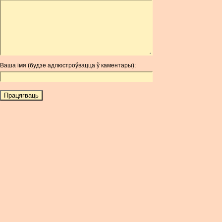
ARDR
ARG
ARS
AUD
AUR
Ваша імя (будзе адлюстроўвацца ў каментары):
AWG
AZN
BAM
BBD
BCH
BCN
BDT
BET
BGN
BHD
BIF
BLC
BMD
BNB