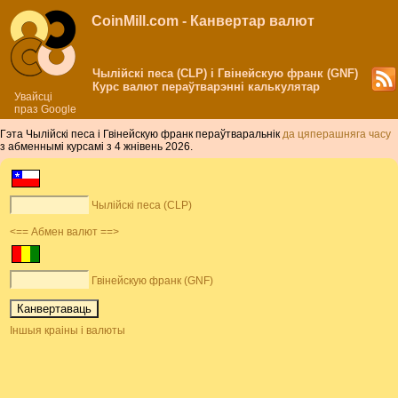
CoinMill.com - Канвертар валют
Чылійскі песа (CLP) і Гвінейскую франк (GNF)
Курс валют пераўтварэнні калькулятар
Увайсці
праз Google
Гэта Чылійскі песа і Гвінейскую франк пераўтваральнік
да цяперашняга часу
з абменнымі курсамі з 4 жнівень 2026.
Чылійскі песа (CLP)
<== Абмен валют ==>
Гвінейскую франк (GNF)
Іншыя краіны і валюты