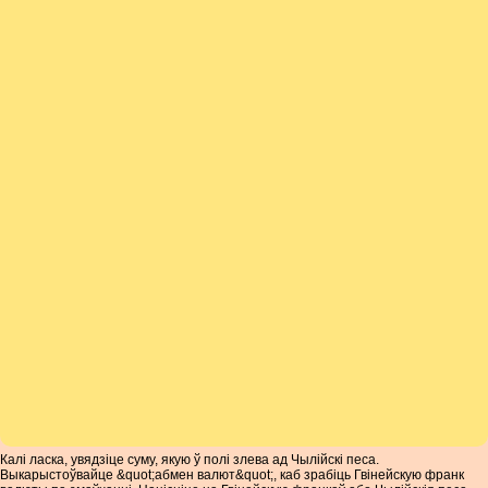
Калі ласка, увядзіце суму, якую ў полі злева ад Чылійскі песа.
Выкарыстоўвайце &quot;абмен валют&quot;, каб зрабіць Гвінейскую франк