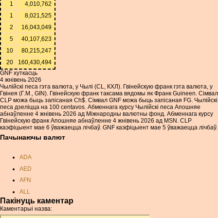
1
4,010,762
1
8,021,525
2
16,043,049
5
40,107,623
10
80,215,247
20
160,430,494
GNF хуткасць
4 жнівень 2026
Чылійскі песа гэта валюта, у Чылі (CL, КХЛ). Гвінейскую франк гэта валюта, у
Гвінея (Г.М., GIN). Гвінейскую франк таксама вядомы як Франк Guineen. Сімвал
CLP можа быць запісаная Ch$. Сімвал GNF можа быць запісаная FG. Чылійскі
песа дзеліцца на 100 centavos. Абменнага курсу Чылійскі песа Апошняе
абнаўленне 4 жнівень 2026 ад Міжнародны валютны фонд. Абменнага курсу
Гвінейскую франк Апошняе абнаўленне 4 жнівень 2026 ад MSN. CLP
каэфіцыент мае 6 ўважаецца лічбаў. GNF каэфіцыент мае 5 ўважаецца лічбаў.
Пачынаючы валют
ADA
AED
AFN
ALL
Пакінуць каментар
AMD
Каментарыі назва:
ANC