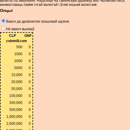
валюты па змаўчанні. Націсніце на Гвінейскую франкаў або Чылійскія песа
канвертаваць паміж гэтай валютай і ўсімі іншымі валютамі.
Опцыі
Вакол да драбнюткіх грашовай адзінкі.
Не вакол вынікаў.
CLP
GNF
coinmill.com
500
0
1000
0
2000
0
5000
0
10,000
0
20,000
0
50,000
0
100,000
0
200,000
0
500,000
0
1,000,000
0
2,000,000
0