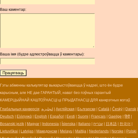
ANG
Ваш каментар:
AOA
ARDR
ARG
ARS
AUD
AUR
Ваша імя (будзе адлюстроўвацца ў каментары):
AWG
AZN
BAM
BBD
BCH
Гэты абменны калькулятар выкарыстоўваецца ў надзеі, што ён будзе
BCN
карысным, але НЕ дае ГАРАНТЫЙ, нават без пэўных гарантый
BDT
КАМЕРЦЫЙНАЙ КАШТОЎНАСЦІ ці ПРЫДАТНАСЦІ ДЛЯ канкрэтных мэтаў.
BET
Глабальныя канверсія
:
انجليزية
|
Англійская
|
Български
|
Català
|
Český
|
Dansk
|
BGN
Deutsch
|
Ελληνικά
|
English
|
Español
|
Eesti
|
Suomi
|
Français
|
Gaeilge
|
हिंदी
|
BHD
Bosanski jezik
|
Magyar
|
Indonesia
|
Íslenska
|
Italiano
|
עברית
|
日本語
|
한국어
|
BIF
Lietuviškai
|
Latvijas
|
Македонски
|
Melayu
|
Maltija
|
Nederlands
|
Norske
|
Polski
BLC