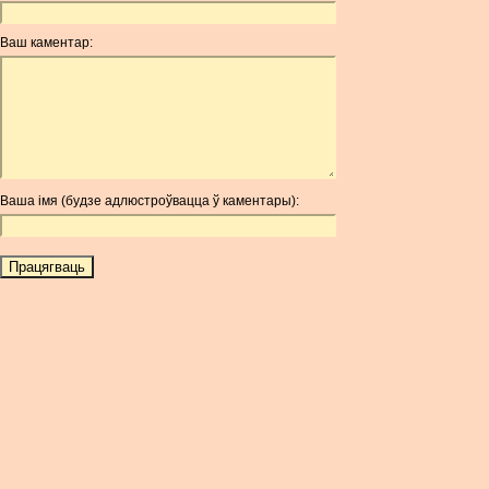
ANC
ANG
Ваш каментар:
AOA
ARDR
ARG
ARS
AUD
AUR
Ваша імя (будзе адлюстроўвацца ў каментары):
AWG
AZN
BAM
BBD
BCH
BCN
BDT
BET
BGN
BHD
BIF