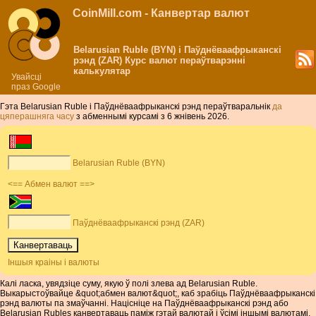
CoinMill.com - Канвертар валют
Belarusian Ruble (BYN) і Паўднёваафрыканскі
рэнд (ZAR) Курс валют пераўтварэнні
калькулятар
Увайсці
праз Google
Гэта Belarusian Ruble і Паўднёваафрыканскі рэнд пераўтваральнік
да
цяперашняга часу
з абменнымі курсамі з 6 жнівень 2026.
Belarusian Ruble (BYN)
<== Абмен валют ==>
Паўднёваафрыканскі рэнд (ZAR)
Іншыя краіны і валюты
Калі ласка, увядзіце суму, якую ў полі злева ад Belarusian Ruble.
Выкарыстоўвайце &quot;абмен валют&quot;, каб зрабіць Паўднёваафрыканскі
рэнд валюты па змаўчанні. Націсніце на Паўднёваафрыканскі рэнд або
Belarusian Rubles канвертаваць паміж гэтай валютай і ўсімі іншымі валютамі.