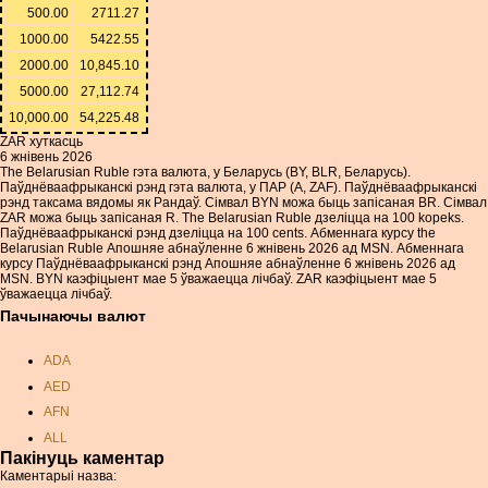
500.00
2711.27
1000.00
5422.55
2000.00
10,845.10
5000.00
27,112.74
10,000.00
54,225.48
ZAR хуткасць
6 жнівень 2026
The Belarusian Ruble гэта валюта, у Беларусь (BY, BLR, Беларусь).
Паўднёваафрыканскі рэнд гэта валюта, у ПАР (А, ZAF). Паўднёваафрыканскі
рэнд таксама вядомы як Рандаў. Сімвал BYN можа быць запісаная BR. Сімвал
ZAR можа быць запісаная R. The Belarusian Ruble дзеліцца на 100 kopeks.
Паўднёваафрыканскі рэнд дзеліцца на 100 cents. Абменнага курсу the
Belarusian Ruble Апошняе абнаўленне 6 жнівень 2026 ад MSN. Абменнага
курсу Паўднёваафрыканскі рэнд Апошняе абнаўленне 6 жнівень 2026 ад
MSN. BYN каэфіцыент мае 5 ўважаецца лічбаў. ZAR каэфіцыент мае 5
ўважаецца лічбаў.
Пачынаючы валют
ADA
AED
AFN
ALL
Пакінуць каментар
AMD
Каментарыі назва: