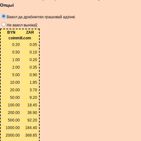
Опцыі
Вакол да драбнюткіх грашовай адзінкі.
Не вакол вынікаў.
BYN
ZAR
coinmill.com
0.20
0.05
0.50
0.10
1.00
0.20
2.00
0.35
5.00
0.90
10.00
1.85
20.00
3.70
50.00
9.20
100.00
18.45
200.00
36.90
500.00
92.20
1000.00
184.40
2000.00
368.85