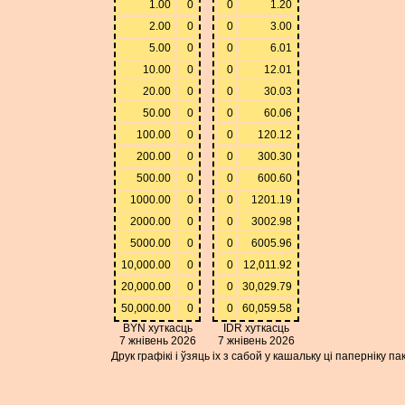
1.00
0
0
1.20
2.00
0
0
3.00
5.00
0
0
6.01
10.00
0
0
12.01
20.00
0
0
30.03
50.00
0
0
60.06
100.00
0
0
120.12
200.00
0
0
300.30
500.00
0
0
600.60
1000.00
0
0
1201.19
2000.00
0
0
3002.98
5000.00
0
0
6005.96
10,000.00
0
0
12,011.92
20,000.00
0
0
30,029.79
50,000.00
0
0
60,059.58
BYN хуткасць
IDR хуткасць
7 жнівень 2026
7 жнівень 2026
Друк графікі і ўзяць іх з сабой у кашальку ці паперніку 