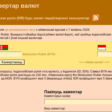
нвертар валют
йская рупія (IDR) Курс валют пераўтварэнні калькулятар
ьнік
да цяперашняга часу
з абменнымі курсамі з 7 жнівень 2026.
ian Ruble. Выкарыстоўвайце &quot;абмен валют&quot;, каб зрабіць Інданэзійская
лютай і ўсімі іншымі валютамі.
Belarusian Ruble (BYN)
<== Абмен валют ==>
Беларусь). Інданэзійская рупія гэта валюта, у Інданезія (ID, IDN). Сімвал BYN
эзійская рупія дзеліцца на 100 sen. Абменнага курсу the Belarusian Ruble Ап
 ад MSN. BYN каэфіцыент мае 5 ўважаецца лічбаў. IDR каэфіцыент мае 5 ўваж
Пакінуць каментар
Каментарыі назва:
Ваш каментар: