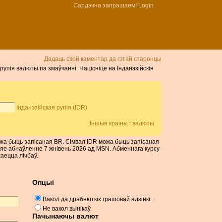
Сардэчна запрашаем!
Login
Дадаць свой каментар да гэтай старонцы
 рупія валюты па змаўчанні. Націсніце на Інданэзійскія
Інданэзійская рупія (IDR)
Іншыя краіны і валюты
 можа быць запісаная BR. Сімвал IDR можа быць запісаная
ошняе абнаўленне 7 жнівень 2026 ад MSN. Абменнага курсу
аецца лічбаў.
Опцыі
Вакол да драбнюткіх грашовай адзінкі.
Не вакол вынікаў.
Пачынаючы валют