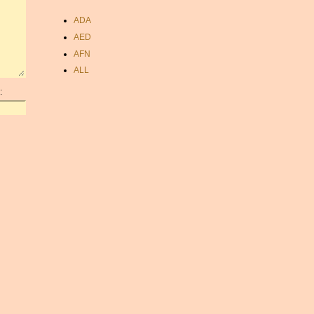
ADA
AED
AFN
ALL
AMD
:
ANC
ANG
AOA
ARDR
ARG
ARS
AUD
AUR
AWG
AZN
BAM
BBD
BCH