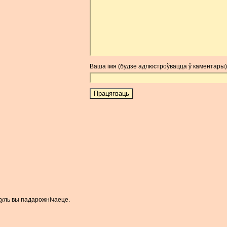
Ваша імя (будзе адлюстроўвацца ў каментары)
пакуль вы падарожнічаеце.