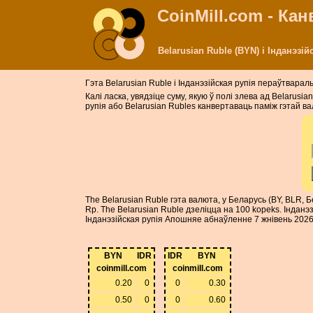
CoinMill.com - Ка
Belarusian Ruble (BYN) і Інданэзі
Гэта Belarusian Ruble і Інданэзійская рупія пераўтварал
Калі ласка, увядзіце суму, якую ў полі злева ад Belarus
рупія або Belarusian Rubles канвертаваць паміж гэтай ва
The Belarusian Ruble гэта валюта, у Беларусь (BY, BLR, 
Rp. The Belarusian Ruble дзеліцца на 100 kopeks. Індан
Інданэзійская рупія Апошняе абнаўленне 7 жнівень 2026
BYN
IDR
IDR
BYN
coinmill.com
coinmill.com
0.20
0
0
0.30
0.50
0
0
0.60