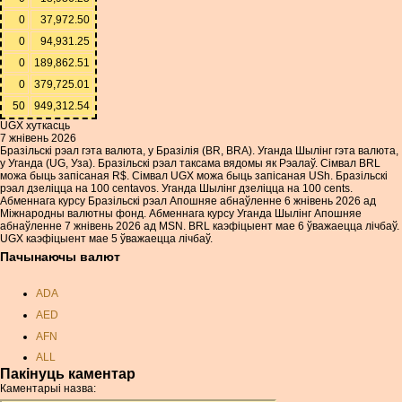
0
37,972.50
0
94,931.25
0
189,862.51
0
379,725.01
50
949,312.54
UGX хуткасць
7 жнівень 2026
Бразільскі рэал гэта валюта, у Бразілія (BR, BRA). Уганда Шылінг гэта валюта,
у Уганда (UG, Уза). Бразільскі рэал таксама вядомы як Рэалаў. Сімвал BRL
можа быць запісаная R$. Сімвал UGX можа быць запісаная USh. Бразільскі
рэал дзеліцца на 100 centavos. Уганда Шылінг дзеліцца на 100 cents.
Абменнага курсу Бразільскі рэал Апошняе абнаўленне 6 жнівень 2026 ад
Міжнародны валютны фонд. Абменнага курсу Уганда Шылінг Апошняе
абнаўленне 7 жнівень 2026 ад MSN. BRL каэфіцыент мае 6 ўважаецца лічбаў.
UGX каэфіцыент мае 5 ўважаецца лічбаў.
Пачынаючы валют
ADA
AED
AFN
ALL
Пакінуць каментар
AMD
Каментарыі назва:
ANC