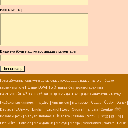
ANG
Ваш каментар:
AOA
ARDR
ARG
ARS
AUD
AUR
Ваша імя (будзе адлюстроўвацца ў каментары):
AWG
AZN
BAM
BBD
BCH
Гэты абменны калькулятар выкарыстоўваецца ў надзеі, што ён будзе
BCN
карысным, але НЕ дае ГАРАНТЫЙ, нават без пэўных гарантый
BDT
КАМЕРЦЫЙНАЙ КАШТОЎНАСЦІ ці ПРЫДАТНАСЦІ ДЛЯ канкрэтных мэтаў.
BET
Глабальныя канверсія
:
انجليزية
|
Англійская
|
Български
|
Català
|
Český
|
Dansk
|
BGN
Deutsch
|
Ελληνικά
|
English
|
Español
|
Eesti
|
Suomi
|
Français
|
Gaeilge
|
हिंदी
|
BHD
Bosanski jezik
|
Magyar
|
Indonesia
|
Íslenska
|
Italiano
|
עברית
|
日本語
|
한국어
|
BIF
Lietuviškai
|
Latvijas
|
Македонски
|
Melayu
|
Maltija
|
Nederlands
|
Norske
|
Polski
BLC