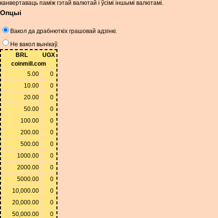
канвертаваць паміж гэтай валютай і ўсімі іншымі валютамі.
Опцыі
Вакол да драбнюткіх грашовай адзінкі.
Не вакол вынікаў.
BRL
UGX
coinmill.com
5.00
0
10.00
0
20.00
0
50.00
0
100.00
0
200.00
0
500.00
0
1000.00
0
2000.00
0
5000.00
0
10,000.00
0
20,000.00
0
50,000.00
0