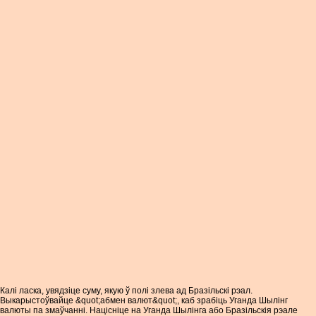
Калі ласка, увядзіце суму, якую ў полі злева ад Бразільскі рэал.
Выкарыстоўвайце &quot;абмен валют&quot;, каб зрабіць Уганда Шылінг
валюты па змаўчанні. Націсніце на Уганда Шылінга або Бразільскія рэале