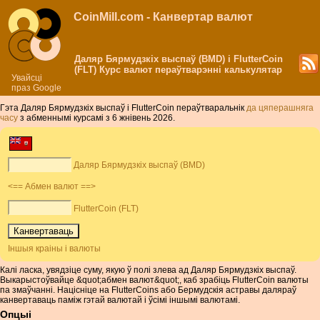
CoinMill.com - Канвертар валют
Даляр Бярмудзкіх выспаў (BMD) і FlutterCoin
(FLT) Курс валют пераўтварэнні калькулятар
Увайсці
праз Google
Гэта Даляр Бярмудзкіх выспаў і FlutterCoin пераўтваральнік
да цяперашняга
часу
з абменнымі курсамі з 6 жнівень 2026.
Даляр Бярмудзкіх выспаў (BMD)
<== Абмен валют ==>
FlutterCoin (FLT)
Іншыя краіны і валюты
Калі ласка, увядзіце суму, якую ў полі злева ад Даляр Бярмудзкіх выспаў.
Выкарыстоўвайце &quot;абмен валют&quot;, каб зрабіць FlutterCoin валюты
па змаўчанні. Націсніце на FlutterCoins або Бермудскія астравы даляраў
канвертаваць паміж гэтай валютай і ўсімі іншымі валютамі.
Опцыі