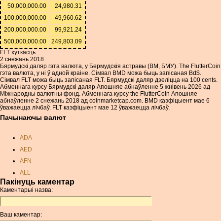
50,000,000.00
24,980.31
100,000,000.00
49,960.62
200,000,000.00
99,921.24
500,000,000.00
249,803.09
FLT хуткасць
2 снежань 2018
Бярмудскі даляр гэта валюта, у Бермудскія астравы (BM, БМУ). The FlutterCoin
гэта валюта, у ні ў адной краіне. Сімвал BMD можа быць запісаная Bd$.
Сімвал FLT можа быць запісаная FLT. Бярмудскі даляр дзеліцца на 100 cents.
Абменнага курсу Бярмудскі даляр Апошняе абнаўленне 5 жнівень 2026 ад
Міжнародны валютны фонд. Абменнага курсу the FlutterCoin Апошняе
абнаўленне 2 снежань 2018 ад coinmarketcap.com. BMD каэфіцыент мае 6
ўважаецца лічбаў. FLT каэфіцыент мае 12 ўважаецца лічбаў.
Пачынаючы валют
ADA
AED
AFN
ALL
Пакінуць каментар
AMD
Каментарыі назва:
ANC
ANG
Ваш каментар:
AOA