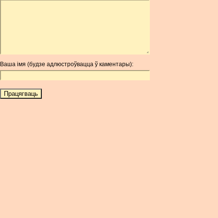
ARDR
ARG
ARS
AUD
AUR
Ваша імя (будзе адлюстроўвацца ў каментары):
AWG
AZN
BAM
BBD
BCH
BCN
BDT
BET
BGN
BHD
BIF
BLC
BMD
BNB