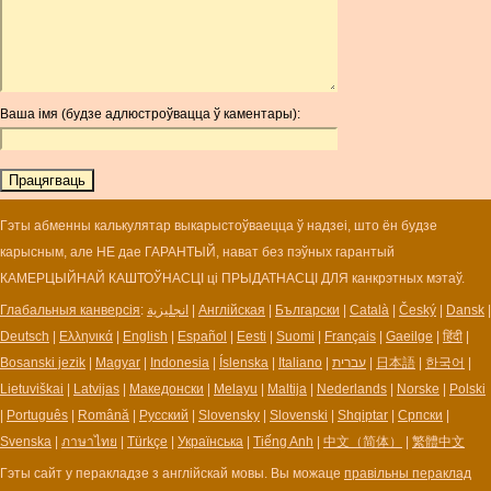
ARG
ARS
AUD
AUR
Ваша імя (будзе адлюстроўвацца ў каментары):
AWG
AZN
BAM
BBD
BCH
Гэты абменны калькулятар выкарыстоўваецца ў надзеі, што ён будзе
BCN
карысным, але НЕ дае ГАРАНТЫЙ, нават без пэўных гарантый
BDT
КАМЕРЦЫЙНАЙ КАШТОЎНАСЦІ ці ПРЫДАТНАСЦІ ДЛЯ канкрэтных мэтаў.
BET
Глабальныя канверсія
:
انجليزية
|
Англійская
|
Български
|
Català
|
Český
|
Dansk
|
BGN
Deutsch
|
Ελληνικά
|
English
|
Español
|
Eesti
|
Suomi
|
Français
|
Gaeilge
|
हिंदी
|
BHD
Bosanski jezik
|
Magyar
|
Indonesia
|
Íslenska
|
Italiano
|
עברית
|
日本語
|
한국어
|
BIF
Lietuviškai
|
Latvijas
|
Македонски
|
Melayu
|
Maltija
|
Nederlands
|
Norske
|
Polski
BLC
|
Português
|
Română
|
Русский
|
Slovensky
|
Slovenski
|
Shqiptar
|
Српски
|
BMD
Svenska
|
ภาษาไทย
|
Türkçe
|
Українська
|
Tiếng Anh
|
中文（简体）
|
繁體中文
BNB
Гэты сайт у перакладзе з англійскай мовы. Вы можаце
правільны пераклад
BND