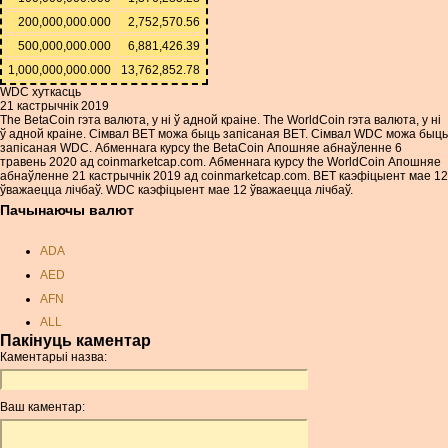
200,000,000.000
2,752,570.56
500,000,000.000
6,881,426.39
1,000,000,000.000
13,762,852.78
WDC хуткасць
21 кастрычнік 2019
The BetaCoin гэта валюта, у ні ў адной краіне. The WorldCoin гэта валюта, у ні
ў адной краіне. Сімвал BET можа быць запісаная BET. Сімвал WDC можа быць
запісаная WDC. Абменнага курсу the BetaCoin Апошняе абнаўленне 6
травень 2020 ад coinmarketcap.com. Абменнага курсу the WorldCoin Апошняе
абнаўленне 21 кастрычнік 2019 ад coinmarketcap.com. BET каэфіцыент мае 12
ўважаецца лічбаў. WDC каэфіцыент мае 12 ўважаецца лічбаў.
Пачынаючы валют
ADA
AED
AFN
ALL
Пакінуць каментар
AMD
Каментарыі назва:
ANC
ANG
Ваш каментар:
AOA
ARDR