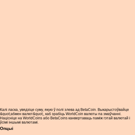
Калі ласка, увядзіце суму, якую ў полі злева ад BetaCoin. Выкарыстоўвайце
&quot;абмен валют&quot;, каб зрабіць WorldCoin валюты па змаўчанні.
Націсніце на WorldCoins або BetaCoins канвертаваць паміж гэтай валютай і
ўсімі іншымі валютамі.
Опцыі