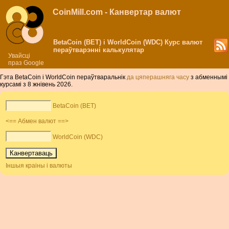
CoinMill.com - Канвертар валют
BetaCoin (BET) і WorldCoin (WDC) Курс валют
пераўтварэнні калькулятар
Увайсці
праз Google
Гэта BetaCoin і WorldCoin пераўтваральнік
да цяперашняга часу
з абменнымі
курсамі з 8 жнівень 2026.
BetaCoin (BET)
<== Абмен валют ==>
WorldCoin (WDC)
Іншыя краіны і валюты