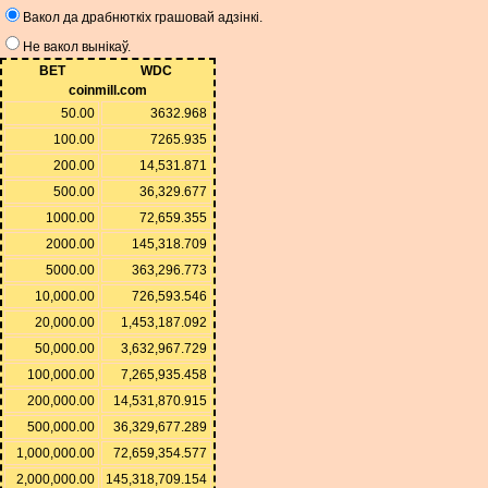
Вакол да драбнюткіх грашовай адзінкі.
Не вакол вынікаў.
BET
WDC
coinmill.com
50.00
3632.968
100.00
7265.935
200.00
14,531.871
500.00
36,329.677
1000.00
72,659.355
2000.00
145,318.709
5000.00
363,296.773
10,000.00
726,593.546
20,000.00
1,453,187.092
50,000.00
3,632,967.729
100,000.00
7,265,935.458
200,000.00
14,531,870.915
500,000.00
36,329,677.289
1,000,000.00
72,659,354.577
2,000,000.00
145,318,709.154