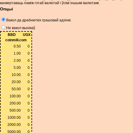
канвертаваць паміж гэтай валютай і ўсімі іншымі валютамі.
Опцыі
Вакол да драбнюткіх грашовай адзінкі.
Не вакол вынікаў.
BBD
UGX
coinmill.com
0.50
0
1.00
0
2.00
0
5.00
0
10.00
0
20.00
0
50.00
0
100.00
0
200.00
0
500.00
0
1000.00
0
2000.00
0
5000.00
0