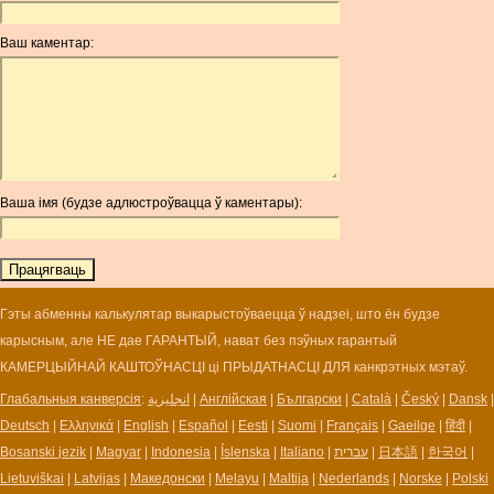
ANC
ANG
Ваш каментар:
AOA
ARDR
ARG
ARS
AUD
AUR
Ваша імя (будзе адлюстроўвацца ў каментары):
AWG
AZN
BAM
BBD
BCH
Гэты абменны калькулятар выкарыстоўваецца ў надзеі, што ён будзе
BCN
карысным, але НЕ дае ГАРАНТЫЙ, нават без пэўных гарантый
BDT
КАМЕРЦЫЙНАЙ КАШТОЎНАСЦІ ці ПРЫДАТНАСЦІ ДЛЯ канкрэтных мэтаў.
BET
Глабальныя канверсія
:
انجليزية
|
Англійская
|
Български
|
Català
|
Český
|
Dansk
|
BGN
Deutsch
|
Ελληνικά
|
English
|
Español
|
Eesti
|
Suomi
|
Français
|
Gaeilge
|
हिंदी
|
BHD
Bosanski jezik
|
Magyar
|
Indonesia
|
Íslenska
|
Italiano
|
עברית
|
日本語
|
한국어
|
BIF
Lietuviškai
|
Latvijas
|
Македонски
|
Melayu
|
Maltija
|
Nederlands
|
Norske
|
Polski