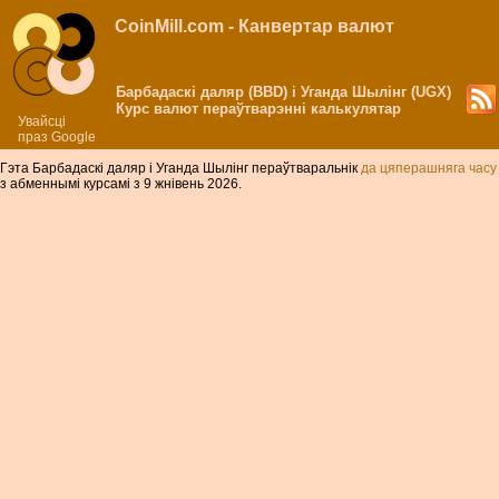
CoinMill.com - Канвертар валют
Барбадаскі даляр (BBD) і Уганда Шылінг (UGX)
Курс валют пераўтварэнні калькулятар
Увайсці
праз Google
Гэта Барбадаскі даляр і Уганда Шылінг пераўтваральнік
да цяперашняга часу
з абменнымі курсамі з 9 жнівень 2026.