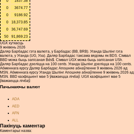
0
1837.38
0
3674.77
0
9186.92
0
18,373.85
0
36,747.69
50
91,869.23
UGX хуткасць
9 жнівень 2026
Даляр Барбадас гэта валюта, у Барбадас (BB, BRB). Уганда Шылінг гэта
валюта, у Уганда (UG, Уза). Даляр Барбадас таксама вядомы як BDS. Сімвал
BBD можа быць запісаная Bds$. Сімвал UGX можа быць запісаная USh.
Даляр Барбадас дзеліцца на 100 cents. Уганда Шылінг дзеліцца на 100 cents.
Абменнага курсу Даляр Барбадас Апошняе абнаўленне 9 жнівень 2026 ад
MSN. Абменнага курсу Уганда Шылінг Апошняе абнаўленне 9 жнівень 2026 ад
MSN. BBD каэфіцыент мае 5 ўважаецца лічбаў. UGX каэфіцыент мае 5
ўважаецца лічбаў.
Пачынаючы валют
ADA
AED
AFN
ALL
Пакінуць каментар
AMD
Каментарыі назва: