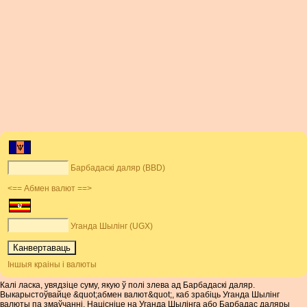
Барбадаскі даляр (BBD)
<== Абмен валют ==>
Уганда Шылінг (UGX)
Іншыя краіны і валюты
Калі ласка, увядзіце суму, якую ў полі злева ад Барбадаскі даляр.
Выкарыстоўвайце &quot;абмен валют&quot;, каб зрабіць Уганда Шылінг
валюты па змаўчанні. Націсніце на Уганда Шылінга або Барбадас даляры