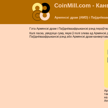
CoinMill.com - Ка
Армянскі драм (AMD) і Паўднёваа
Гэта Армянскі драм і Паўднёваафрыканскі рэнд пераўтв
Калі ласка, увядзіце суму, якую ў полі злева ад Армянс
Паўднёваафрыканскі рэнд або Армянскі драм канвертавац
Ар
та
на
Ап