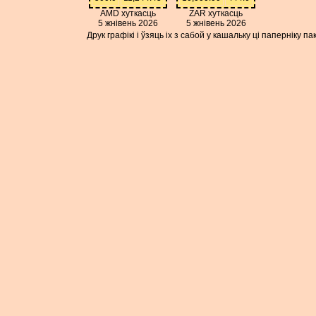
AMD хуткасць
ZAR хуткасць
5 жнівень 2026
5 жнівень 2026
Друк графікі і ўзяць іх з сабой у кашальку ці паперніку 