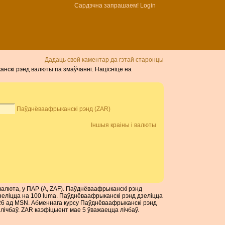
Сардэчна запрашаем!
Login
Дадаць свой каментар да гэтай старонцы
анскі рэнд валюты па змаўчанні. Націсніце на
Паўднёваафрыканскі рэнд (ZAR)
Іншыя краіны і валюты
валюта, у ПАР (А, ZAF). Паўднёваафрыканскі рэнд
зеліцца на 100 luma. Паўднёваафрыканскі рэнд дзеліцца
026 ад MSN. Абменнага курсу Паўднёваафрыканскі рэнд
ічбаў. ZAR каэфіцыент мае 5 ўважаецца лічбаў.