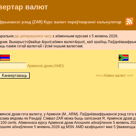
нвертар валют
фрыканскі рэнд (ZAR) Курс валют пераўтварэнні калькулятар
аральнік
да цяперашняга часу
з абменнымі курсамі з 5 жнівень 2026.
кі драм. Выкарыстоўвайце &quot;абмен валют&quot;, каб зрабіць Паўднёваафрык
ь паміж гэтай валютай і ўсімі іншымі валютамі.
Армянскі драм (AMD)
<== Абмен валют ==>
мянскі драм гэта валюта, у Арменія (М., ARM). Паўднёваафрыканскі рэнд гэта 
ксама вядомы як Рандаў. Сімвал ZAR можа быць запісаная R. Армянскі драм д
 100 cents. Абменнага курсу Армянскі драм Апошняе абнаўленне 5 жнівень 2
ошняе абнаўленне 5 жнівень 2026 ад MSN. AMD каэфіцыент мае 5 ўважаецца л