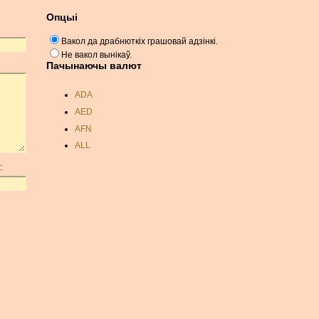
Опцыі
Вакол да драбнюткіх грашовай адзінкі.
Не вакол вынікаў.
Пачынаючы валют
ADA
AED
AFN
ALL
AMD
:
ANC
ANG
AOA
ARDR
ARG
ARS
AUD
AUR
AWG