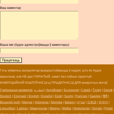
ANG
Ваш каментар:
AOA
ARDR
ARG
ARS
AUD
AUR
Ваша імя (будзе адлюстроўвацца ў каментары):
AWG
AZN
BAM
BBD
BCH
Гэты абменны калькулятар выкарыстоўваецца ў надзеі, што ён будзе
BCN
карысным, але НЕ дае ГАРАНТЫЙ, нават без пэўных гарантый
BDT
КАМЕРЦЫЙНАЙ КАШТОЎНАСЦІ ці ПРЫДАТНАСЦІ ДЛЯ канкрэтных мэтаў.
BET
Глабальныя канверсія
:
انجليزية
|
Англійская
|
Български
|
Català
|
Český
|
Dansk
|
BGN
Deutsch
|
Ελληνικά
|
English
|
Español
|
Eesti
|
Suomi
|
Français
|
Gaeilge
|
हिंदी
|
BHD
Bosanski jezik
|
Magyar
|
Indonesia
|
Íslenska
|
Italiano
|
עברית
|
日本語
|
한국어
|
BIF
Lietuviškai
|
Latvijas
|
Македонски
|
Melayu
|
Maltija
|
Nederlands
|
Norske
|
Polski
BLC