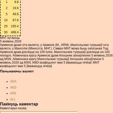
1
9.8
2
19.6
5
48.8
10
97.6
20
195.4
50
488.4
MNT хуткасць
5 жнівень 2026
Армянскі драм гэта валюта, у Арменія (М., ARM). Мангольская тугрыкаў гэта
валюта, у Манголія (Мінесота, МНГ). Сімвал MNT можа быць запісаная Tug.
Армянскі драм дзеліцца на 100 luma. Мангольская тугрыкаў дзеліцца на 100
mongos. Абменнага курсу Армянскі драм Апошняе абнаўленне 5 жнівень 2026
ад MSN. Абменнага курсу Мангольская тугрыкаў Апошняе абнаўленне 5
жнівень 2026 ад MSN. AMD каэфіцыент мае 5 ўважаецца лічбаў. MNT
каэфіцыент мае 5 ўважаецца лічбаў.
Пачынаючы валют
ADA
AED
AFN
ALL
Пакінуць каментар
AMD
Каментарыі назва:
ANC