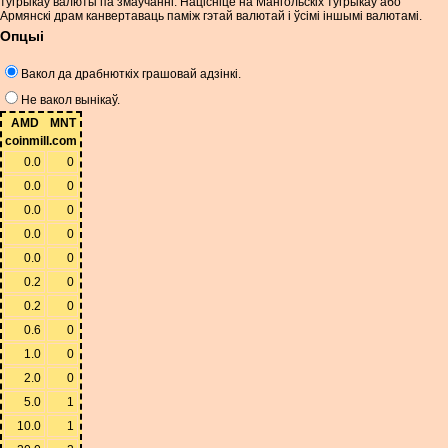
тугрыкаў валюты па змаўчанні. Націсніце на Мангольскіх тугрыкаў або
Армянскі драм канвертаваць паміж гэтай валютай і ўсімі іншымі валютамі.
Опцыі
Вакол да драбнюткіх грашовай адзінкі.
Не вакол вынікаў.
AMD
MNT
coinmill.com
0.0
0
0.0
0
0.0
0
0.0
0
0.0
0
0.2
0
0.2
0
0.6
0
1.0
0
2.0
0
5.0
1
10.0
1