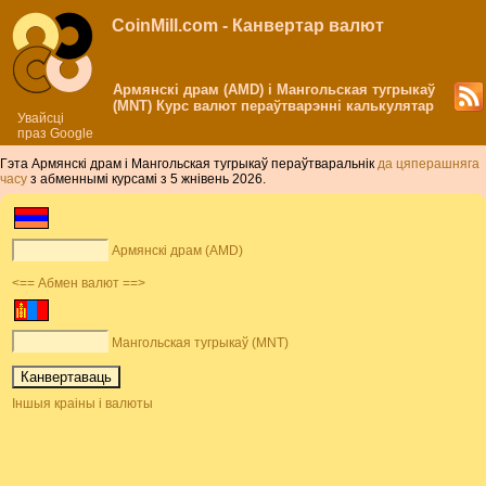
CoinMill.com - Канвертар валют
Армянскі драм (AMD) і Мангольская тугрыкаў
(MNT) Курс валют пераўтварэнні калькулятар
Увайсці
праз Google
Гэта Армянскі драм і Мангольская тугрыкаў пераўтваральнік
да цяперашняга
часу
з абменнымі курсамі з 5 жнівень 2026.
Армянскі драм (AMD)
<== Абмен валют ==>
Мангольская тугрыкаў (MNT)
Іншыя краіны і валюты