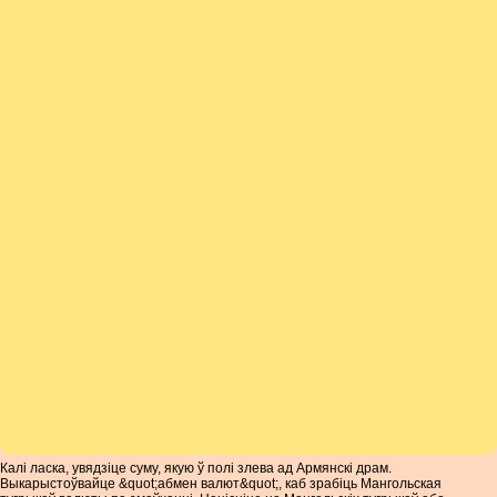
Калі ласка, увядзіце суму, якую ў полі злева ад Армянскі драм.
Выкарыстоўвайце &quot;абмен валют&quot;, каб зрабіць Мангольская